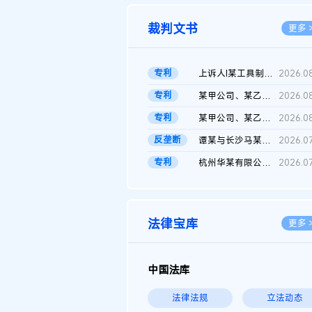
裁判文书
更多 
专利
上诉人I某工具制品有限公司与被上诉人程某及一审被告中华人民共和...
2026.0
专利
某甲公司、某乙公司、某丙公司申请诉前行为保全复议裁定书
2026.0
专利
某甲公司、某乙公司、官某与某丙公司专利申请权权属纠纷 二审判决...
2026.0
反垄断
谭某与长沙马某堆农产品股份有限公司滥用市场支配地位纠纷二审裁...
2026.0
专利
杭州华某有限公司与菲某有限公司侵害发明专利权纠纷
2026.0
法律宝库
更多 
中国法库
法律法规
立法动态