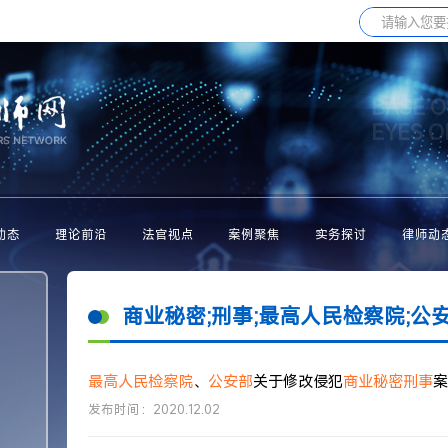
BASE O
EYES 
动态
理论前沿
法官视点
案例聚焦
实务探讨
律师动
商业秘密;刑事;最高人民检察院;公
最高人民检察院
、
公安部
关于修改侵犯
商业秘密
刑事
案
发布时间：2020.12.02