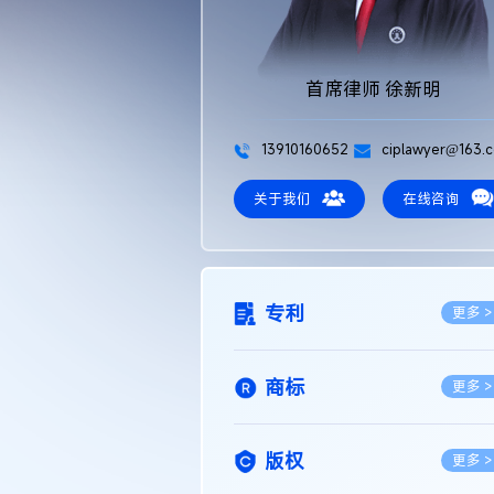
首席律师 徐新明
13910160652
ciplawyer@163.
关于我们
在线咨询
专利
更多 >
商标
更多 >
版权
更多 >