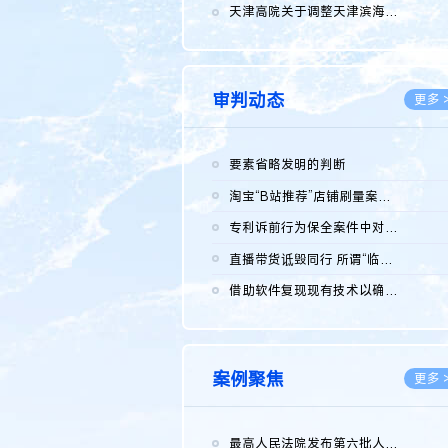
2026.0
天津高院关于调整天津滨海高新技术产业开发区华苑科技园一审普通...
2026.0
审判动态
更多 
要素省略发明的判断
2026.0
淘宝“B站推荐”店铺刷量案维持原判，两被告连带赔偿150万元
2026.0
专利诉前行为保全案件中对仿制药申请人曾作出三类声明的考量及违...
2026.0
直播带货诋毁同行 所谓“临场发挥”不免责
2026.0
借助软件复现现有技术以确认相关参数特征是否被公开
2026.0
案例聚焦
更多 
最高人民法院发布第六批人民法院种业知识产权司法保护典型案例 含...