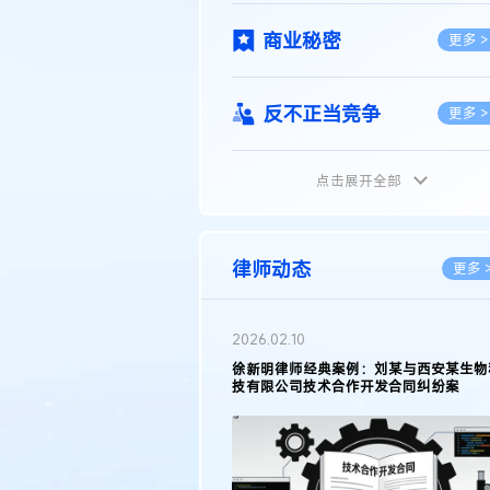
商业秘密
更多 >
反不正当竞争
更多 >
点击展开全部
植物新品种
更多 >
地理标志
更多 >
律师动态
更多 
集成电路布图设计
更多 >
2026.02.10
权律师徐新明接受《中国经营
徐新明律师经典案例：刘某与西安某生物
技术革新下知识产权保护面临新
技有限公司技术合作开发合同纠纷案
技术合同
策略
更多 >
传统文化
更多 >