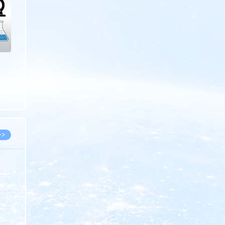
>>
8.07
5.14
5.08