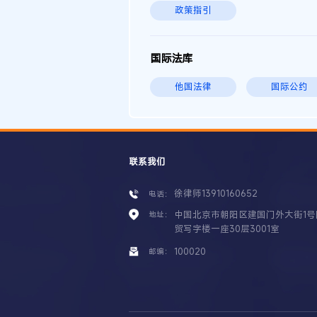
政策指引
国际法库
他国法律
国际公约
联系我们
徐律师13910160652
电话：
中国北京市朝阳区建国门外大街1号
地址：
贸写字楼一座30层3001室
100020
邮编：