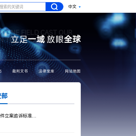
中文
N ONE FIELD CAST OUR
立足
一域
放眼
全球
ON THE WHOLE WORLD
态
裁判文书
法律宝库
网站地图
安部
件立案追诉标准的决定