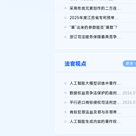
2026.0
采用传统元素创作的二方连续装饰图案作品的独创性及侵权对比认定
2026.0
2025年度江苏省专利预审典型案例
2026.0
“算”出来的参数能否“算数”？
2026.0
浙江司法服务保障最具竞争力营商环境建设典型案例（第二批）含侵...
2026.0
法官视点
更多 
人工智能大模型训练中著作权的合理使用
2026.0
数据权益竞争法保护的裁判路径构建
2026.0
平行进口商标侵权司法判定规则的困境与纾解
2026.0
商标犯罪法益及罪与非罪界限研究
2026.0
人工智能生成内容的著作权司法认定：演进逻辑、现实困境与规则建...
2026.0