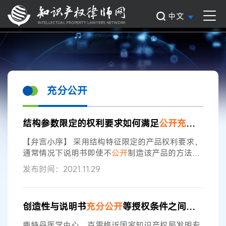
中文
充分公开
结构参数限定的权利要求如何满足
公开
充分
要求？
【弁言小序】 采用结构特征限定的产品权利要求，
通常情况下说明书即使不
公开
制造该产品的方法，
亦不会被认为违反专利法第二十六条第三款的规
发布时间：2021.11.29
定。但是对于采用结构参数来限定的产品权利要
求，尤其包括不常见参数的情况下，说明书如何满
足
充分公开
的要求一直是该领域的审查难点。本文
创造性与说明书
充分公开
等授权条件之间的关系
借鉴化学领域的参数限定判断的方法，通过一个典
型案例来阐述这一问题。 【理念阐释】 关于结构
鹿特丹医学中心、克雷格诉国家知识产权局发明专