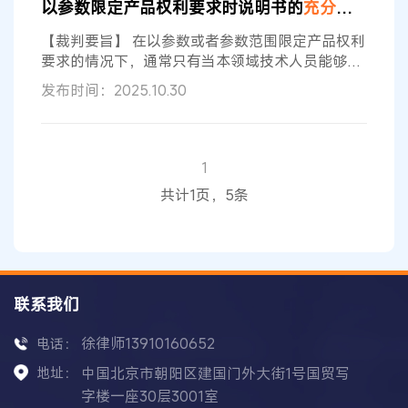
以参数限定产品权利要求时说明书的
充分公开
含判
差函数压缩应力曲线的离子交换玻璃”发明专利无效
行政诉讼二审判决[2]中也涉及对参数限定的权利要
【裁判要旨】 在以参数或者参数范围限定产品权利
求是否
充分公开
要求的情况下，通常只有当本领域技术人员能够确
定依据说明书的内容可以获得符合权利要求中参数
发布时间：2025.10.30
条件的产品时，说明书才符合
充分公开
的要求。
【关键词】 行政 发明专利权无效 说明书
公开
充分
参数限定 产品权利要求 【基本案情】 康某陶瓷公
司、康某管理公司系专利号为20138001****.2、名
1
称为“通过无误差函数压缩应力曲线的离子交换玻
共计1页，5条
璃”的发明专利
联系我们
徐律师13910160652
电话：
地址：
中国北京市朝阳区建国门外大街1号国贸写
字楼一座30层3001室