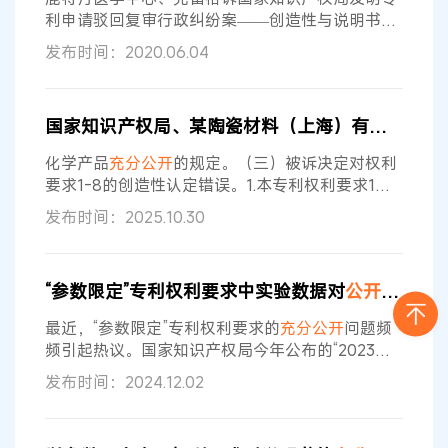
参数，从内容上看，反映结构特征，是对产品结构
利申请驳回复审行政纠纷案——创造性与说明书
充
分公开
等授权条件之间的关系 一审案号：
发布时间：2020.06.04
（2018）京73行初2154号 二审案号：（2019）最
高法知行终127号 裁判要旨 专利申请的创造性、专
利说明书
充分公开
、权利要求应当得到说明书支持
国家知识产权局、某陶瓷材料（上海）有限公司等行政二审判决书
等法律规定的授权条件在专利法上具有不同的功
能，原则上不应当将属于说明书
充分公开
等授权条
化学产品
充分公开
的规定。（三）被诉决定对权利
件所应审查的内容纳入创造性判断中
要求1-8的创造性认定错误。1.本专利权利要求1相
对于证据1与公知常识的结合，证据2与公知常识的
发布时间：2025.10.30
结合，证据2、证据1与公知常识的结合不具备创造
性。2.在权利要求1不具备创造性的情况下，权利要
求2-8也不具备创造性。 国家知识产权局一审辩
“参数限定”专利权利要求中实验数据对
公开
充分
的
称：被诉决定认定事实清楚，适用法律正确，审查
程序合法，审查结论正确，王某的诉讼理由不能成
最近，“参数限定”专利权利要求的
充分公开
问题频
立，请求法院驳回其诉讼请求。 某
频引起热议。国家知识产权局今年公布的“2023年
度专利复审无效十大案例”中即有三个案例均涉及这
发布时间：2024.12.02
一法律问题，其中一个案例系“一种安全锂离子电池
单元及安全锂离子电池组”发明专利权无效宣告请求
案[1]。另外，最高人民法院于今年4月在“通过无误