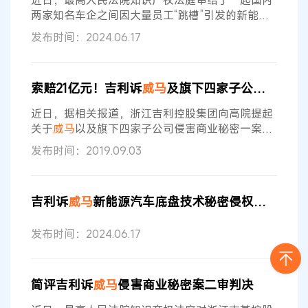
近日，最高人民法院知识产权法庭审结了一起国内
两家知名车企之间因大量员工“跳槽”引发的新能源
汽车底盘技术秘密侵权纠纷上诉案。该案原告索赔
发布时间：2024.06.17
额高达21亿元，最高人民法院二审适用2倍惩罚性
赔偿判决侵权人赔偿经济损...
索赔21亿元！吉利诉
威马
及旗下四家子公司侵犯商业秘密
近日，据相关报道，浙江吉利控股集团向高院提起
关于
威马
以及旗下四家子公司侵害商业秘密一案，
将于9月16日开庭。该案所涉及到的巨额诉讼，对
发布时间：2019.09.03
这家公司的存亡乃至整个行业都可能会产生深远影
响。 在年初最高法公布的《2018年中国法院知识
产权司法保护状况》白皮书中列举了一些有代表性
吉利诉
威马
新能源汽车底盘技术秘密侵权案二审判决书
案件，其中就点出了这起2018年就已提交的诉讼。
白皮书中提到，浙江吉利控股集团有限公司等诉
威
发布时间：2024.06.17
马
汽车科技集团有限公司等侵害商业秘密
简评吉利诉
威马
侵害商业秘密案二审判决