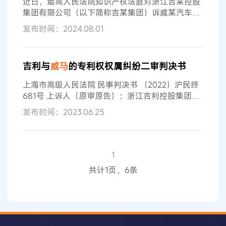
近日，最高人民法院知识产权法庭对浙江吉某控股
集团有限公司（以下简称吉某集团）诉威某汽车科
技集团有限公司（以下简称威某集团）因大量员工
发布时间：2024.08.01
跳槽引起的新能源汽车底盘商业秘密侵权纠纷案作
出二审判决，认定威某集团...
吉利与
威马
的专利权权属纠纷二审判决书
上海市高级人民法院 民事判决书 （2022）沪民终
681号 上诉人（原审原告）：浙江吉利控股集团有
限公司。 上诉人（原审原告）：浙江吉利汽车研究
发布时间：2023.06.25
院有限公司。 上诉人（原审原告）：成都高原汽车
工业有限公司。 被上诉人（原审被告）：
威马
汽车
科技集团有限公司。 被上诉人（原审被告）：张雪
魁。 上诉人浙江吉利控股集团有限公司（以下简称
1
吉利公司）、浙江吉利汽车研究院有限公司（以下
共计1页，6条
简称吉利研究院）、成都高原