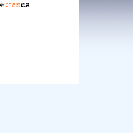
销
ICP
备案
信息