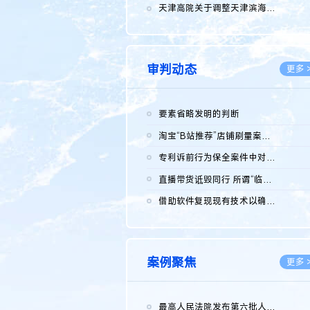
2026.0
天津高院关于调整天津滨海高新技术产业开发区华苑科技园一审普通...
2026.0
审判动态
更多 
要素省略发明的判断
2026.0
淘宝“B站推荐”店铺刷量案维持原判，两被告连带赔偿150万元
2026.0
专利诉前行为保全案件中对仿制药申请人曾作出三类声明的考量及违...
2026.0
直播带货诋毁同行 所谓“临场发挥”不免责
2026.0
借助软件复现现有技术以确认相关参数特征是否被公开
2026.0
案例聚焦
更多 
最高人民法院发布第六批人民法院种业知识产权司法保护典型案例 含...