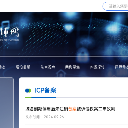
BASE O
EYES 
动态
理论前沿
法官视点
案例聚焦
实务探讨
律师动
ICP备案
域名到期停用后未注销
备案
被诉侵权案二审改判
发布时间：2024.09.26