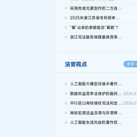
2026.0
采用传统元素创作的二方连续装饰图案作品的独创性及侵权对比认定
2026.0
2025年度江苏省专利预审典型案例
2026.0
“算”出来的参数能否“算数”？
2026.0
浙江司法服务保障最具竞争力营商环境建设典型案例（第二批）含侵...
2026.0
法官视点
更多 
人工智能大模型训练中著作权的合理使用
2026.0
数据权益竞争法保护的裁判路径构建
2026.0
平行进口商标侵权司法判定规则的困境与纾解
2026.0
商标犯罪法益及罪与非罪界限研究
2026.0
人工智能生成内容的著作权司法认定：演进逻辑、现实困境与规则建...
2026.0