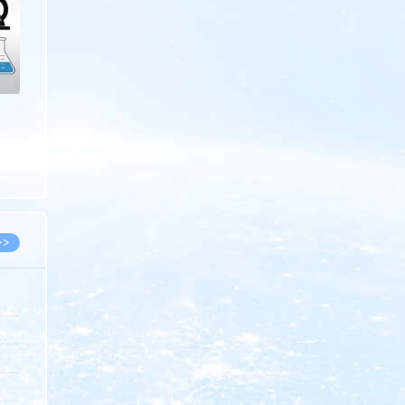
>>
8.07
5.14
5.08