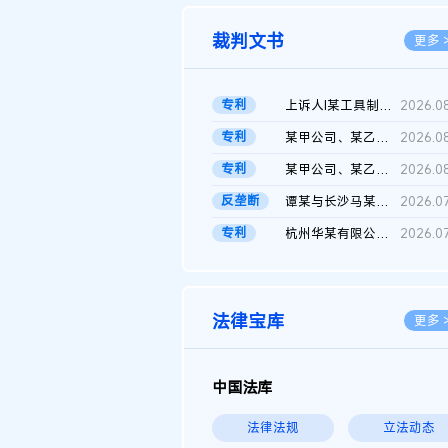
裁判文书
更多 
专利
上诉人I某工具制品有限公司与被上诉人程某及一审被告中华人民共和...
2026.0
专利
某甲公司、某乙公司、某丙公司申请诉前行为保全复议裁定书
2026.0
专利
某甲公司、某乙公司、官某与某丙公司专利申请权权属纠纷 二审判决...
2026.0
反垄断
谭某与长沙马某堆农产品股份有限公司滥用市场支配地位纠纷二审裁...
2026.0
专利
杭州华某有限公司与菲某有限公司侵害发明专利权纠纷
2026.0
法律宝库
更多 
中国法库
法律法规
立法动态