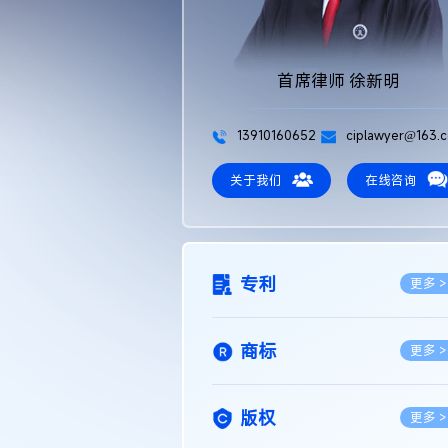
首席律师 徐新明
13910160652
ciplawyer@163.
关于我们
在线咨询
专利
更多 >
商标
更多 >
版权
更多 >