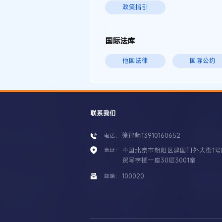
政策指引
国际法库
他国法律
国际公约
联系我们
徐律师13910160652
电话：
中国北京市朝阳区建国门外大街1号
地址：
贸写字楼一座30层3001室
100020
邮编：