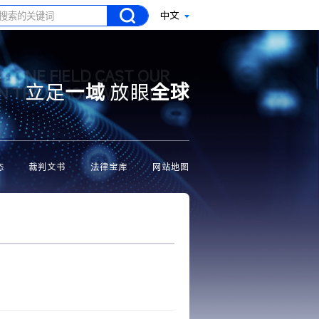
中文
N ONE FIELD CAST OUR
立足
一域
放眼
全球
ON THE WHOLE WORLD
态
裁判文书
法律宝库
网站地图