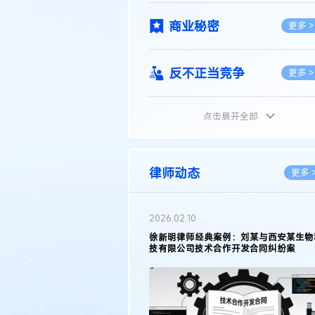
商业秘密
更多 >
反不正当竞争
更多 >
点击展开全部
植物新品种
更多 >
地理标志
更多 >
律师动态
更多 
集成电路布图设计
更多 >
2026.02.10
权律师徐新明接受《中国经营
徐新明律师经典案例：刘某与西安某生物
技术革新下知识产权保护面临新
技有限公司技术合作开发合同纠纷案
技术合同
策略
更多 >
传统文化
更多 >