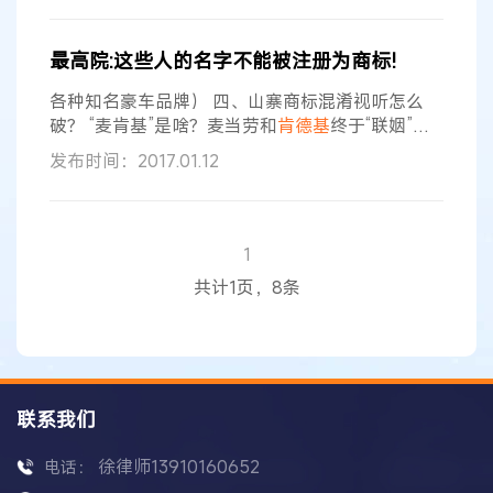
德基
有限公司，住所地江苏省无锡市。 法定代表人
刘某，该公司董事长。 委托代理人张某，北京市**
最高院:这些人的名字不能被注册为商标!
律师事务所律师。 原审第三人北京电通广告有限公
司上海分公司，住所地上海市南京西路。 负责人小
各种知名豪车品牌） 四、山寨商标混淆视听怎么
宫，该公司
破？ “麦肯基”是啥？麦当劳和
肯德基
终于“联姻”
了？近年来，不少像“麦肯基”这样的山寨商标让人
发布时间：2017.01.12
哭笑不得，那么，怎样的山寨商标不应予以注册或
者应予无效？ 《规定》第十二条明确，当事人依据
商标法第十三条第二款主张诉争商标构成对其未注
册的驰名商标的复制、摹仿或者翻译而不应予以注
1
册或者应予无效的，人民法院应当综合考量如下因
共计1页，8条
素以及因素之间的相互影响，认定
联系我们
徐律师13910160652
电话：