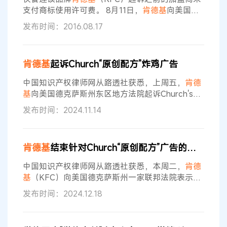
内，工作人员首先要打开保险库大门
支付商标使用许可费。 8月11日，
肯德基
向美国肯
塔基州西区联邦地区法院提起诉讼，称位于加利福
发布时间：2016.08.17
尼亚的一个加盟商侵犯其商标权，并要求其支付许
可费1万美元。 被诉餐馆名为Chooza，2007年申
请
肯德基
商标使用许可。 根据
肯德基
的许可协议，
肯德基
起诉Church“原创配方”炸鸡广告
Chooza被授权使用
肯德基
商标和“吸吮手指”商标，
他们还获得经过批准的食品供应商的供货。 2015
中国知识产权律师网从路透社获悉，上周五，
肯德
年双方对协议
基
向美国德克萨斯州东区地方法院起诉Church's
Texas Chicken，指控这家快餐连锁店侵犯了其“原
发布时间：2024.11.14
创配方（Original Recipe）”一词的商标权。
肯德基
认为，其竞争对手在其炸鸡广告中使用这一短语可
能会让消费者感到困惑。 本周一，Church的发言
肯德基
结束针对Church“原创配方”广告的商标诉讼
人没有立即回应置评请求。
肯德基
的一名发言人表
示：“我代表所有炸鸡爱好者，当另一家
中国知识产权律师网从路透社获悉，本周二，
肯德
基
（KFC）向美国德克萨斯州一家联邦法院表示，
将结束对快餐连锁店Church's Texas Chicken在广
发布时间：2024.12.18
告中使用其商标短语“原创配方”的诉讼。
肯德基
要
求法院无偏见驳回此案，这意味着它可以稍后重新
提起诉讼。两家公司的发言人和律师没有立即回应