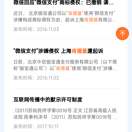
微信回应“微信支付”商标侵权：已撤销 请放心使用
置评和提供更多信息的请求，包括诉讼是否已经和
解。
肯德基
表示，自1972年以来，它一直使用“原
近日， 北京银宝通公司以“
肯德基
”使用“微信支付”
创配方”来
涉嫌构成商标侵权为由，起诉上海
肯德基
有限公
司，要求其停止使用“微信”商标提供收付款服务，
发布时间：2016.11.03
销毁“微信”宣传广告。 11月2日，微信支付团队正式
作出回应称：微信支付以保障合作伙伴和用户的合
法权益为己任，任何商家因为使用微信支付被起诉
“微信支付”涉嫌侵权 上海
肯德基
遭起诉
商标侵权，微信支付将会全力支持并承担全部责
任。 以下是声明全文： 我们从有关渠道了解到，
日前，北京中欣银宝通支付服务有限公司（以下简
北京中欣银宝通支付服务有限公司
称“银宝通公司”）以“
肯德基
”使用“微信支付”涉嫌构
成商标侵权为由，将上海
肯德基
有限公司诉至上海
发布时间：2016.11.02
市杨浦区人民法院，要求法院责令被告立即停止以
任何方式使用“微信”商标提供收付款方面的金融服
务，销毁在其营业场所摆放的“微信”宣传广告，判
互联网传播中的默示许可制度
令被告赔偿原告经济损失人民币约计50万元。 日
前，上海市杨浦区人民法院作出受理通知书，对此
: (2011)苏知民终字第0018号 正文 江苏省高级人民
案正式立案，并将于12月1日开庭
法院 民事判决书 （2011）苏知民终字第0018号 上
诉人（原审原告）叶某 委托代理人周某、周某，江
发布时间：2017.10.17
苏**律师事务所律师。 上诉人（原审被告）无锡
肯