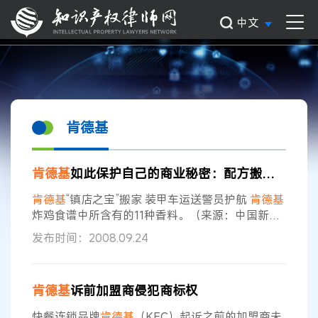
中文
肯德基
肯德基
如此保护自己的商业秘密：配方搬家装甲车运送警员护航 保密措施到
肯德基
“镇店之宝”搬家 装甲车运送警员护航
肯德基
炸鸡食谱中所含有的11种香料。（来源：中国新闻
网） 世界著名炸鸡快餐连锁企业
肯德基
奉为镇店之
发布时间：2008.09.24
宝的炸鸡配料秘方9日离开了戒备森严的
肯德基
总
部保密房间，将暂存他处一段时日。
肯德基
打算利
用这段时间更新保密设施，以更严密地保管这份核
肯德基
诉前加盟商侵犯商标权
心机密。 在
肯德基
位于美国肯塔基州路易斯维尔市
的总部内，有一间守卫森严的保密房间。要进入室
快餐连锁品牌
肯德基
（KFC）起诉之前的加盟商未