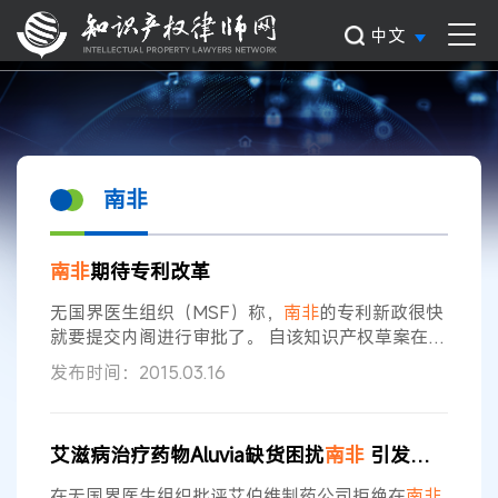
中文
南非
南非
期待专利改革
无国界医生组织（MSF）称，
南非
的专利新政很快
就要提交内阁进行审批了。 自该知识产权草案在
2013年9月公布后一直在接受评论。 提交内阁进行
发布时间：2015.03.16
审查为该草案成为法律前的辩论铺平了道路。 据
MSF获取倡议官员Julia Hill称，近几个月政府做出
的承诺表明新政即将到来。 Hill说工商部（DTI）在
艾滋病治疗药物Aluvia缺货困扰
南非
引发对专利的关注
10月称最终的政策将在2014年底提交内阁批准——
这一最后期限已然错过——后又在去年年底在推特
在无国界医生组织批评艾伯维制药公司拒绝在
南非