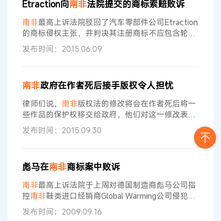
Etraction向
南非
法院提交的商标索赔败诉
阅政府公报3周前公布的修正案草案。该草案有30
天的公众评论期。 Tobias Schonwetter，开普敦
南非
最高上诉法院驳回了汽车零部件公司Etraction
大学知识产权
的商标侵权主张，并判决其注册商标不应包含轮
胎，这给Etraction公司一个双重打击。 在上周发
发布时间：2015.06.09
布的判决中，法院在关于文字商标“Infinity”的纠纷
中站到了Etraction的竞争对手Tyrecor公司一边。
Etraction在2009年被授予上述文字商标。该注册
南非
政府在作者死后接手版权令人担忧
商标涉及轮胎和其他汽车零部件。 尽管一家名为
Falck Trading的
律师们说，
南非
版权法的修改将会在作者死后将一
些作品的保护权移交给政府，他们对这一修改表示
担心。
南非
贸易工业部（DTI）公布了一个立法草
发布时间：2015.09.30
案，对该国的版权法做出了一些修改。 对该立法草
案——《2015年版权法修正案》——的公众评论期
于9月16日结束。 律师们说，其中一个最有争议和
彪马在
南非
商标案中败诉
不确定的部分就是第25条，“版权所有人无法确
定、下落不明或者死亡后，其版权属于国家”。 该
南非
最高上诉法院于上周对德国制造商彪马公司指
条后面还有“如果此等版权的
控
南非
鞋类进口经销商Global Warming公司侵犯其
商标权的申请予以驳回。 在驳回上诉中，法院认为
发布时间：2009.09.16
两者商标具有明显的区别，由于彪马作为在
南非
注