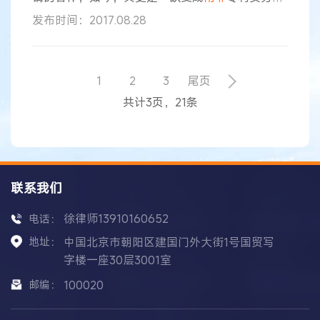
的重点领域。形成这种局面的原因并非是涉及微生
发布时间：2017.08.28
物使用的生物发明数量在
南非
有所回升，而是源于
该国复杂的法律架构。为了确保
南非
本土微生物专
利的有效性，相关法律架构有待探讨与研究。 法律
架构 申请人须在了解
南非
法律架构时充分考虑到下
1
2
3
尾页
列因素： ■ 《联合国生物多样性公约》（CBD）；
共计3页，21条
■ 《国际承认用于专利程序的
联系我们
徐律师13910160652
电话：
地址：
中国北京市朝阳区建国门外大街1号国贸写
字楼一座30层3001室
邮编：
100020