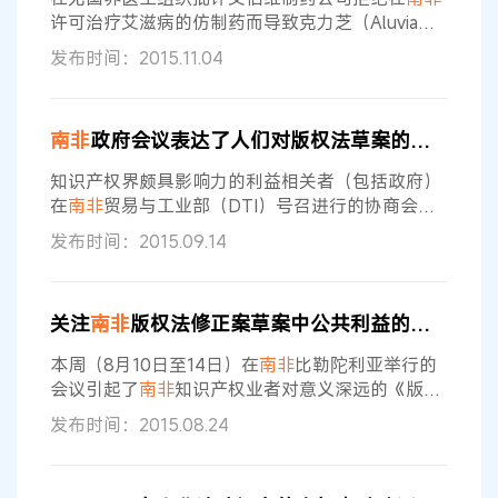
上表示该
许可治疗艾滋病的仿制药而导致克力芝（Aluvia）
持续缺货这样的供应问题之后，艾伯维公司称其已
发布时间：2015.11.04
经采取措施来解决这个问题。 艾伯维是
南非
克力芝
唯一供货商，控制着这个国家大约300万艾滋病患
者中将近10%（也即30万人）的生命线。 无国界医
南非
政府会议表达了人们对版权法草案的意见
生组织称，从2015年4月份至今，
南非
的病人或者
卫生人员已经报告了大约65%的缺药事件，也就是
知识产权界颇具影响力的利益相关者（包括政府）
因为诊所缺乏药物而被
在
南非
贸易与工业部（DTI）号召进行的协商会上
仔细审查了《
南非
版权法修正案》。 8月27日在
南
发布时间：2015.09.14
非
约翰内斯堡举行了为期一天的会议，目的是让大
家进一步了解法案的完善过程。《版权法修正案》
8月初发布在政府公报上，有30天的公众评论期。
关注
南非
版权法修正案草案中公共利益的大会召开
DTI随后将该期限延长至9月16日。 研究版税管理
和盗版问题的专家以及信息和通讯技术领域的利益
本周（8月10日至14日）在
南非
比勒陀利亚举行的
相关者（包括教育、研究和知识获取
会议引起了
南非
知识产权业者对意义深远的《版权
法修正案》草案的目标进行热烈争辩。 关于网络
发布时间：2015.08.24
权，文化发展和平衡特征的
南非
版权改革会议于8
月11日在比勒陀利亚进行。 一天的会议将社会活动
分子、法律职业者、学者和政府代表汇聚一起，审