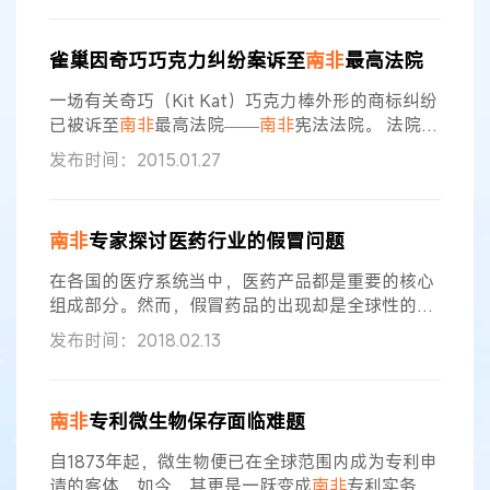
册的两项商标所有人在其鞋类中使用了条形和锥状
设计。 彪马针对Global Warming公司曾向开普敦高
雀巢因奇巧巧克力纠纷案诉至
南非
最高法院
等法院提起商标侵权诉讼，宣称该公司使用的标识
类似于彪马的条形设计，令人混淆。 Global
一场有关奇巧（Kit Kat）巧克力棒外形的商标纠纷
已被诉至
南非
最高法院——
南非
宪法法院。 法院同
意审理雀巢与阿拉伯联合酋长国的食品公司Iffco之
发布时间：2015.01.27
间的纠纷，最高法院的裁决将是这场历时两年的纠
纷的最终判决。 跨国公司雀巢起诉国际食品公司
Iffco的缇芙休闲巧克力产品侵犯了雀巢奇巧巧克力
南非
专家探讨医药行业的假冒问题
棒的外形商标。 Iffco的巧克力棒是紫色的包装，
两块一联和四块一联，外形与奇巧相似。 雀巢称由
在各国的医疗系统当中，医药产品都是重要的核心
于奇巧的显著性
组成部分。然而，假冒药品的出现却是全球性的难
题，并对当前的医疗制度以及（在某些情况下）公
发布时间：2018.02.13
民的宪法基本权利构成了严重威胁。这些假冒药品
并非只在那些所谓的“贫穷国家”中泛滥，同时其也
会对发展中国家（诸如，
南非
）造成影响，因为这
南非
专利微生物保存面临难题
些国家存在一定的文盲比率并且某些假冒医药产品
的质量较之以往也确实有所“提升”。 就上述假冒药
自1873年起，微生物便已在全球范围内成为专利申
品的准确定义来讲，这些药品本身就是以欺诈
请的客体，如今，其更是一跃变成
南非
专利实务中