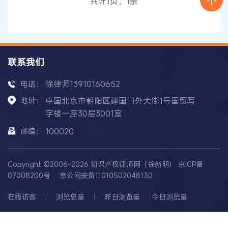
共计1页，1条
体，若发现他人
网站
涉嫌侵权，在取证时注意
联系我们
徐律师13910160652
电话：
地址：
中国北京市朝阳区建国门外大街1号国贸写
字楼一座30层3001室
邮编：
100020
Copyright ©2006-2026 知识产权律师网（徐新明）
京ICP备
07008200号
京公网安备11010502048130
在线访客
浏览总量
昨日浏览量
今日浏览量