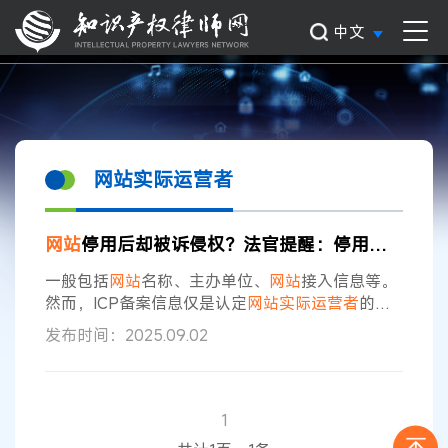
中文
网站实际运营者
网站
停用后却被诉侵权？法官提醒：停用后应当及时注销ICP备案信息
一般包括
网站
名称、主办单位、
网站
接入信息等。
然而，ICP备案信息仅是认定
网站
实际
运营者
的初
步证据，ICP备案在网络行政管理中为依申请进
发布时间：2025.09.02
行，并不能客观反映
网站
的真实
运营
状况。若有相
反证据能够证明ICP备案
者
在权利人取证时并非
网
站
域名持有人，则备案人是否实施侵权行为的事实
处于真伪不明的状态，需要权利人进一步举证，否
1
则将承担举证不能的后果。 在此提醒广大经营主