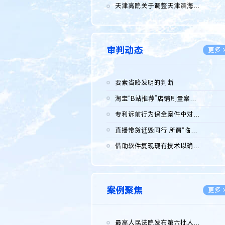
2026.0
天津高院关于调整天津滨海高新技术产业开发区华苑科技园一审普通...
2026.0
审判动态
更多 
要素省略发明的判断
2026.0
淘宝“B站推荐”店铺刷量案维持原判，两被告连带赔偿150万元
2026.0
专利诉前行为保全案件中对仿制药申请人曾作出三类声明的考量及违...
2026.0
直播带货诋毁同行 所谓“临场发挥”不免责
2026.0
借助软件复现现有技术以确认相关参数特征是否被公开
2026.0
案例聚焦
更多 
最高人民法院发布第六批人民法院种业知识产权司法保护典型案例 含...