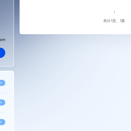
1
共计1页，1条
com
>
>
>