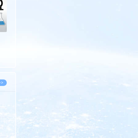
>>
8.07
5.14
5.08