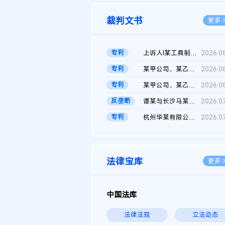
裁判文书
更多 
专利
上诉人I某工具制品有限公司与被上诉人程某及一审被告中华人民共和...
2026.0
专利
某甲公司、某乙公司、某丙公司申请诉前行为保全复议裁定书
2026.0
专利
某甲公司、某乙公司、官某与某丙公司专利申请权权属纠纷 二审判决...
2026.0
反垄断
谭某与长沙马某堆农产品股份有限公司滥用市场支配地位纠纷二审裁...
2026.0
专利
杭州华某有限公司与菲某有限公司侵害发明专利权纠纷
2026.0
法律宝库
更多 
中国法库
法律法规
立法动态