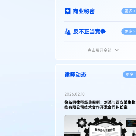
商业秘密
更多 >
反不正当竞争
更多 >
点击展开全部
植物新品种
更多 >
地理标志
更多 >
律师动态
更多 
集成电路布图设计
更多 >
2026.05.11
徐新明律师接受《天津日报》采访：解读
2025年度天津市专利行政保护案例
技术合同
更多 >
传统文化
更多 >