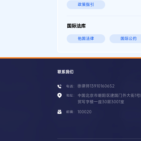
政策指引
国际法库
他国法律
国际公约
联系我们
徐律师13910160652
电话：
中国北京市朝阳区建国门外大街1号
地址：
贸写字楼一座30层3001室
100020
邮编：