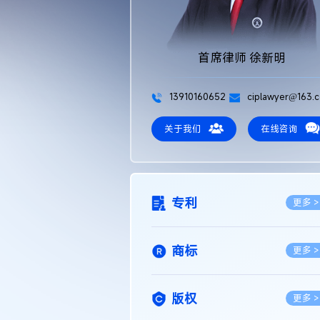
首席律师 徐新明
13910160652
ciplawyer@163.
关于我们
在线咨询
专利
更多 >
商标
更多 >
版权
更多 >