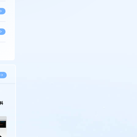
>
>
>
>
>>
>
2026.03.09
2026.02.10
著名知识产权律师徐新明接受《中国经营
徐新明律师经典案
报》采访：技术革新下知识产权保护面临新
技有限公司技术合
挑战与应对策略
>
>