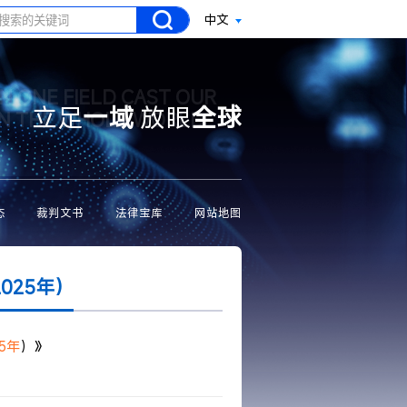
中文
N ONE FIELD CAST OUR
立足
一域
放眼
全球
ON THE WHOLE WORLD
态
裁判文书
法律宝库
网站地图
025年）
5
年
）》