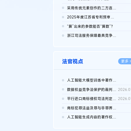
2026.0
采用传统元素创作的二方连续装饰图案作品的独创性及侵权对比认定
2026.0
2025年度江苏省专利预审典型案例
2026.0
“算”出来的参数能否“算数”？
2026.0
浙江司法服务保障最具竞争力营商环境建设典型案例（第二批）含侵...
2026.0
法官视点
更多 
人工智能大模型训练中著作权的合理使用
2026.0
数据权益竞争法保护的裁判路径构建
2026.0
平行进口商标侵权司法判定规则的困境与纾解
2026.0
商标犯罪法益及罪与非罪界限研究
2026.0
人工智能生成内容的著作权司法认定：演进逻辑、现实困境与规则建...
2026.0