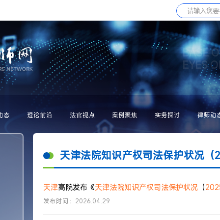
BASE O
EYES 
动态
理论前沿
法官视点
案例聚焦
实务探讨
律师动
天津法院知识产权司法保护状况（2
天津
高院发布《
天津
法院
知识产权
司法
保护
状况
（
202
发布时间：2026.04.29