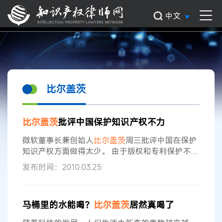
中文
比尔盖茨
比尔盖茨
批评中国保护知识产权不力
微软董事长兼创始人
比尔盖茨
周三批评中国在保护
知识产权方面做得太少。 由于版权和专利保护不力
导致微软在中国损失数百万美元，这拉紧了其与新
发布时间：2010.03.25
兴经济超级大国的关系。
盖茨
在参拜美国国会期间
表示：“他们在遵守版权法方面有工作要做，他们自
己在创造版权和专利及类似的事情，他们有艺术
马桶里的水能喝？
比尔盖茨
居然真喝了
家、科学家和作家，所以我认为随着时间的推移，
他们将在这一问题上做得更好。”
盖茨
称：“当然，