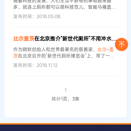
随着科技的发展，人们生活中新奇的事物越来越
在一些软件著作权事情上，中国的执法水平
多，就连上厕所都可以很科技范儿，智能马桶盖的
出现，让很多人的“腚”得到了全面的呵护，但是别
发布时间：2018.05.08
以为这就是最高的科技，马桶界也将出现新的成
员，一款不用水的马桶，还能为你提供喝的水，而
且
比尔盖茨
还力挺研发。 Nano Membrane Toilet
比尔盖茨
在北京推介“新世代厕所”不用冲水也不连下水道”！
它的名字叫Nano Membrane Toilet，无需冲水，易
于使用，很可能成为未来卫生领域的重要部分。当
作为微软创始人和世界最著名的慈善家，
比尔
-
盖
人
茨
在北京召开的“新世代厕所博览会”上，带了一罐
粪便上台，大谈厕所革命。他表示，基金会研究的
发布时间：2018.11.12
新厕所无需连接下水道，能够实现人类粪便降解灭
菌，产出清洁的水和固态物质。 美国亿万富翁兼慈
善家
比尔
-
盖茨
本周二在北京推介了最新研发的未
来派“新世代厕所”，无需使用水，也不用连接下水
1
道，仅使用化学物质就能将人类粪便转化为肥料。
共计1页，3条
作为微软公司的创始人之一，
盖茨
还在