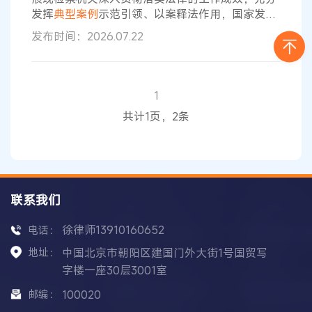
展。此次发布的某银行诉某科技公司、孙某某、付
发挥
典型
案例
示范引领、以案释法作用，国家发展
某某金融
改革委、最高人民检察院联合发布贯彻实施
民营经
发布时间：2026.07.22
济
促进法典型
案例
。本次发布的10件
典型
案例
，主
要呈现四个方面特点： 一是积极履职，“四大检察”
全方位保障
民营
企业合法权益。检察机关全面履行
刑事、民事、行政、公益诉讼检察职能，严格落实
1
民营经济
促进法
立法精神，依法平等保护各类经营
共计1页，2条
主体合法权益，助力营造法治化营商环境。刑事犯
罪检察
联系我们
徐律师13910160652
电话：
地址：
中国北京市朝阳区建国门外大街1号国贸写
字楼一座30层3001室
邮编：
100020