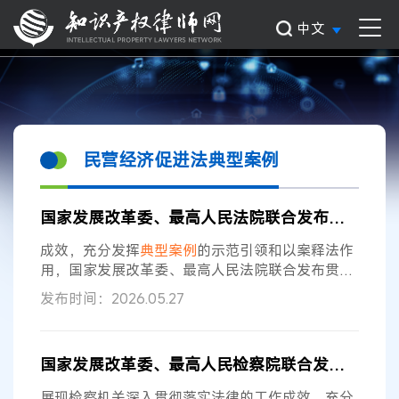
中文
民营经济促进法典型案例
国家发展改革委、最高人民法院联合发布贯彻实施
成效，充分发挥
典型
案例
的示范引领和以案释法作
用，国家发展改革委、最高人民法院联合发布贯彻
实施
民营经济
促进法典型
案例
（第一批）。本次发
发布时间：2026.05.27
布的8件
典型
案例
，具有以下四个方面特点： 一是
纾困赋能，精准破解
民营
企业发展困境。人民法院
立足
民营经济
发展痛点、难点问题，摒弃“一判了
国家发展改革委、最高人民检察院联合发布贯彻实施
之”，结合企业经营现状、行业发展前景定制个性化
纾困方案，助力企业摆脱经营危机、实现良性发
展现检察机关深入贯彻落实法律的工作成效，充分