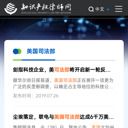
中文
美国司法部
剑指科技企业，美
司法部
将开启新一轮反垄断调查
据华尔街日报报道，
美国司法部
正在展开一项更为
广泛的反垄断调查，以确定占主导地位的科技公司
是否在非法抑制竞争，这给Facebook、谷歌、亚
发布时间：2019.07.26
马逊和苹果等公司带来了新威胁。
司法部
表示，该
调查旨在审查主导互联网搜索、社交媒体和零售服
务的在线平台的行为。《华尔街日报》报道后不
尘埃落定，联电与
美国司法部
达成6千万美元和解协议！
久，该部证实了这一审查。
美国司法部
长巴尔
(William Barr)领导的新的反垄断调查可能会加剧
美
集微网消息，今（29）日，联电公告，
美国
北加州