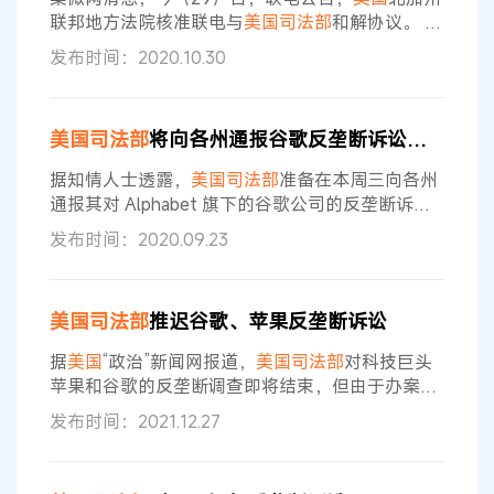
国
顶尖科技公司面临的巨大监管
联邦地方法院核准联电与
美国司法部
和解协议。
美
国司法部
于2018年11月，以联电及若干员工违反联
发布时间：2020.10.30
邦营业秘密保护法为由，对联电司及若干员工提起
刑事诉讼。 根据公告内容，在和解协议中，
司法部
同意撤销对联电原来的指控，包括共谋实施经济间
美国司法部
将向各州通报谷歌反垄断诉讼，正等待裁决
谍活动、共谋窃取多项Micron Technology, Inc.(以
下简称美光) 营业秘密、和专利有关的指控、以及
据知情人士透露，
美国司法部
准备在本周三向各州
可能
通报其对 Alphabet 旗下的谷歌公司的反垄断诉
讼，当前这起诉讼正在等待判决。 9 月底时，
美国
发布时间：2020.09.23
联邦政府针对谷歌所发起的调查，将有望成为
1998 年以来
美国
政府发起的最重要的反垄断诉
讼。1998 年
美国
对微软公司发起了类似的反垄断
美国司法部
推迟谷歌、苹果反垄断诉讼
诉讼。 不愿透露身份的消息人士表示，作为此案的
一部分，
美国司法部
官员将向由 48 个州的总检察
据
美国
“政治”新闻网报道，
美国司法部
对科技巨头
长组成的联盟发布简报
苹果和谷歌的反垄断调查即将结束，但由于办案预
算等问题，对这两家公司提起反垄断诉讼的时间被
发布时间：2021.12.27
推迟。 在针对苹果应用商店（App store）和谷歌
在线广告业务的滥用市场支配地位做法进行了多年
的调查后，
美国司法部
检察官早些时候计划，在12