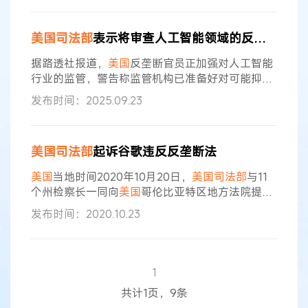
个行业的老大是亚马逊。 苹果和这些出版巨头业达
成一套代销模式，也就是说，作为内容提供者，可
美国司法部
表示将审查人工智能领域的反垄断风险
以直接制定电子书的价格，然后通过苹果商店的渠
道与之分成。而在传统图书零售行业，出版商并无
据路透社报道，
美国
反垄断官员正加强对人工智能
定价权，后者掌握于终端零售商的
行业的监管，警告称监管机构已准备好对可能抑制
竞争的做法采取行动。
司法部
助理检察官Slater 在
发布时间：2025.09.23
一次会议上表示，保护人工智能领域的开放市场是
特朗普政府加强
美国
技术优势的关键策略之一。她
指出，
司法部
正在审视人工智能生态系统各层面的
美国司法部
起诉谷歌违反反垄断法
竞争动态，并将对阻碍关键资源获取的行为保持警
惕。 Slater 强调，数据的获取仍是该行业竞争平衡
美国
当地时间2020年10月20日，
美国司法部
与11
的核心要素。此番表态恰逢法院
个州检察长一同向
美国
哥伦比亚特区地方法院提起
民事反垄断诉讼，以阻止谷歌在搜索和搜索广告行
发布时间：2020.10.23
业，通过实施违法的不正当竞争和排他行为维持其
垄断地位，并救济因不正当竞争行为所带来的危
害。参加诉讼的州检察长办公室分别代表阿肯色
州、佛罗里达州、乔治亚州、印第安纳州、肯塔基
1
州、路易斯安那州、密西西比州、密苏里州、蒙大
共计1页，9条
拿州、南卡罗来纳州和德克萨斯州。 “如今