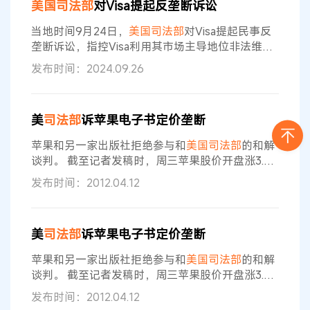
美国司法部
对Visa提起反垄断诉讼
月31日结束对两家公司的调查，以确定是否起诉它
们违反
美国
反垄断法。但两位知情人士称，由于
司
当地时间9月24日，
美国司法部
对Visa提起民事反
法部
内部正在就在哪里提起
垄断诉讼，指控Visa利用其市场主导地位非法维护
其在借记卡网络市场的垄断地位，阻碍现有竞争对
发布时间：2024.09.26
手的发展，并阻止他人开发新的创新式替代方案，
该垄断和其他非法行为违反了《谢尔曼法》第1条
和第2条，给消费者、商家和
美国
经济带来了巨大
美
司法部
诉苹果电子书定价垄断
的损失。目前，该诉讼已提交至
美国
纽约南区的
美
国
地方法院。 根据诉状，
美国
超过60%的借记卡交
苹果和另一家出版社拒绝参与和
美国司法部
的和解
易通过Visa的借记卡网络进行
谈判。 截至记者发稿时，周三苹果股价开盘涨3.3%
至631.77美元。 苹果辩解称，所谓的价格联盟非但
发布时间：2012.04.12
不是垄断，而是增加了电子出版物行业的竞争。这
个行业的老大是亚马逊。 苹果和这些出版巨头业达
成一套代销模式，也就是说，作为内容提供者，可
美
司法部
诉苹果电子书定价垄断
以直接制定电子书的价格，然后通过苹果商店的渠
道与之分成。而在传统图书零售行业，出版商并无
苹果和另一家出版社拒绝参与和
美国司法部
的和解
定价权，后者掌握于终端零售商的
谈判。 截至记者发稿时，周三苹果股价开盘涨3.3%
至631.77美元。 苹果辩解称，所谓的价格联盟非但
发布时间：2012.04.12
不是垄断，而是增加了电子出版物行业的竞争。这