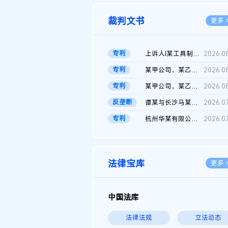
裁判文书
更多 
专利
上诉人I某工具制品有限公司与被上诉人程某及一审被告中华人民共和...
2026.0
专利
某甲公司、某乙公司、某丙公司申请诉前行为保全复议裁定书
2026.0
专利
某甲公司、某乙公司、官某与某丙公司专利申请权权属纠纷 二审判决...
2026.0
反垄断
谭某与长沙马某堆农产品股份有限公司滥用市场支配地位纠纷二审裁...
2026.0
专利
杭州华某有限公司与菲某有限公司侵害发明专利权纠纷
2026.0
法律宝库
更多 
中国法库
法律法规
立法动态