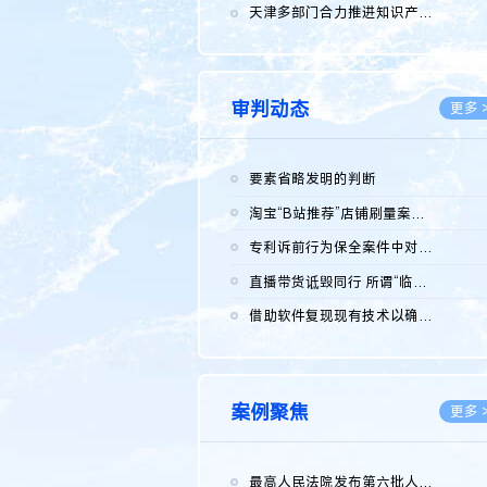
2026.0
天津多部门合力推进知识产权保护工作
2026.0
审判动态
更多 
要素省略发明的判断
2026.0
淘宝“B站推荐”店铺刷量案维持原判，两被告连带赔偿150万元
2026.0
专利诉前行为保全案件中对仿制药申请人曾作出三类声明的考量及违...
2026.0
直播带货诋毁同行 所谓“临场发挥”不免责
2026.0
借助软件复现现有技术以确认相关参数特征是否被公开
2026.0
案例聚焦
更多 
最高人民法院发布第六批人民法院种业知识产权司法保护典型案例 含...