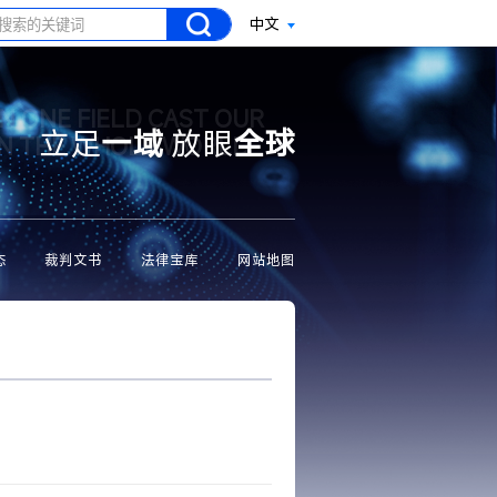
中文
N ONE FIELD CAST OUR
立足
一域
放眼
全球
ON THE WHOLE WORLD
态
裁判文书
法律宝库
网站地图