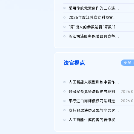
2026.0
采用传统元素创作的二方连续装饰图案作品的独创性及侵权对比认定
2026.0
2025年度江苏省专利预审典型案例
2026.0
“算”出来的参数能否“算数”？
2026.0
浙江司法服务保障最具竞争力营商环境建设典型案例（第二批）含侵...
2026.0
法官视点
更多 
人工智能大模型训练中著作权的合理使用
2026.0
数据权益竞争法保护的裁判路径构建
2026.0
平行进口商标侵权司法判定规则的困境与纾解
2026.0
商标犯罪法益及罪与非罪界限研究
2026.0
人工智能生成内容的著作权司法认定：演进逻辑、现实困境与规则建...
2026.0