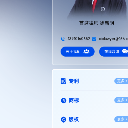
首席律师 徐新明
13910160652
ciplawyer@163.
关于我们
在线咨询
专利
更多 >
商标
更多 >
版权
更多 >