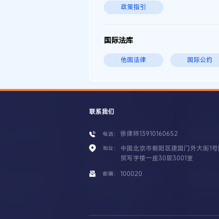
政策指引
国际法库
他国法律
国际公约
联系我们
徐律师13910160652
电话：
中国北京市朝阳区建国门外大街1号
地址：
贸写字楼一座30层3001室
100020
邮编：