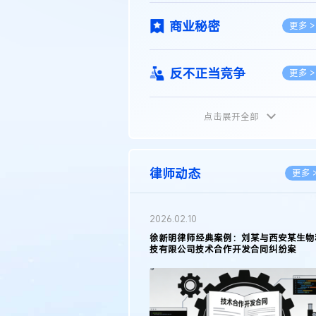
商业秘密
更多 >
反不正当竞争
更多 >
点击展开全部
植物新品种
更多 >
地理标志
更多 >
律师动态
更多 
集成电路布图设计
更多 >
2026.02.10
权律师徐新明接受《中国经营
徐新明律师经典案例：刘某与西安某生物
技术革新下知识产权保护面临新
技有限公司技术合作开发合同纠纷案
技术合同
策略
更多 >
传统文化
更多 >