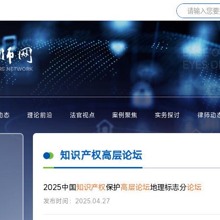
BASE O
EYES 
动态
理论前沿
法官视点
案例聚焦
实务探讨
律师动
知识产权高层论坛
2025中国
知识产权
保护
高层论坛
地理标志分
论坛
发布时间：2025.04.27