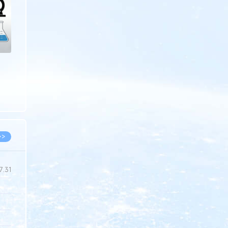
>>
7.31
5.14
5.08