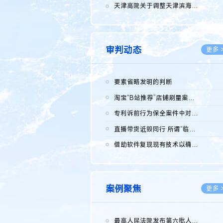
2026.0
天津高院关于调整天津滨海高新技术产业开发区华苑科技园一审普通...
2026.0
审判动态
更多 
要素省略发明的判断
2026.0
淘宝“B站推荐”店铺刷量案维持原判，两被告连带赔偿150万元
2026.0
专利诉前行为保全案件中对仿制药申请人曾作出三类声明的考量及违...
2026.0
直播带货诋毁同行 所谓“临场发挥”不免责
2026.0
借助软件复现现有技术以确认相关参数特征是否被公开
2026.0
案例聚焦
更多 
最高人民法院发布第六批人民法院种业知识产权司法保护典型案例 含...