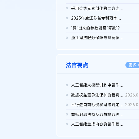
2026.0
采用传统元素创作的二方连续装饰图案作品的独创性及侵权对比认定
2026.0
2025年度江苏省专利预审典型案例
2026.0
“算”出来的参数能否“算数”？
2026.0
浙江司法服务保障最具竞争力营商环境建设典型案例（第二批）含侵...
2026.0
法官视点
更多 
人工智能大模型训练中著作权的合理使用
2026.0
数据权益竞争法保护的裁判路径构建
2026.0
平行进口商标侵权司法判定规则的困境与纾解
2026.0
商标犯罪法益及罪与非罪界限研究
2026.0
人工智能生成内容的著作权司法认定：演进逻辑、现实困境与规则建...
2026.0