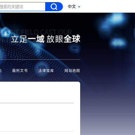
中文
N ONE FIELD CAST OUR
立足
一域
放眼
全球
ON THE WHOLE WORLD
态
裁判文书
法律宝库
网站地图