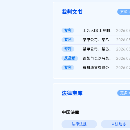
裁判文书
更多 
专利
上诉人I某工具制品有限公司与被上诉人程某及一审被告中华人民共和...
2026.0
专利
某甲公司、某乙公司、某丙公司申请诉前行为保全复议裁定书
2026.0
专利
某甲公司、某乙公司、官某与某丙公司专利申请权权属纠纷 二审判决...
2026.0
反垄断
谭某与长沙马某堆农产品股份有限公司滥用市场支配地位纠纷二审裁...
2026.0
专利
杭州华某有限公司与菲某有限公司侵害发明专利权纠纷
2026.0
法律宝库
更多 
中国法库
法律法规
立法动态