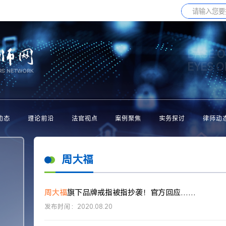
BASE O
EYES 
动态
理论前沿
法官视点
案例聚焦
实务探讨
律师动
周大福
周大福
旗下品牌戒指被指抄袭！官方回应……
发布时间：2020.08.20