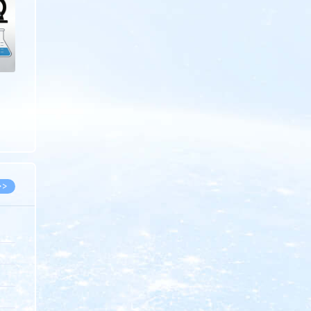
>>
8.07
5.14
5.08