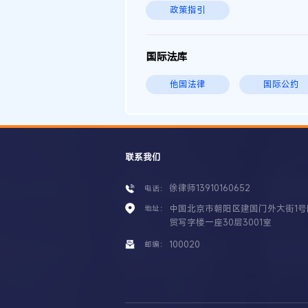
政策指引
国际法库
他国法律
国际公约
联系我们
徐律师13910160652
电话：
中国北京市朝阳区建国门外大街1号
地址：
贸写字楼一座30层3001室
100020
邮编：