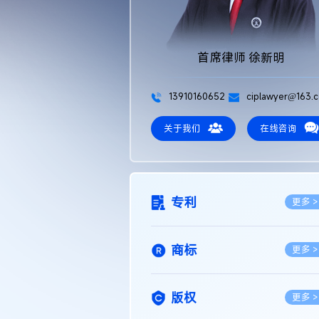
首席律师 徐新明
13910160652
ciplawyer@163.
关于我们
在线咨询
专利
更多 >
商标
更多 >
版权
更多 >