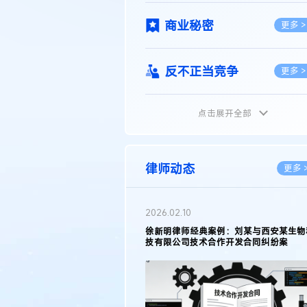
商业秘密
更多 >
反不正当竞争
更多 >
点击展开全部
植物新品种
更多 >
地理标志
更多 >
律师动态
更多 
集成电路布图设计
更多 >
2026.02.10
权律师徐新明接受《中国经营
徐新明律师经典案例：刘某与西安某生物
技术革新下知识产权保护面临新
技有限公司技术合作开发合同纠纷案
技术合同
策略
更多 >
传统文化
更多 >