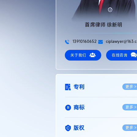
首席律师 徐新明
13910160652
ciplawyer@163.
关于我们
在线咨询
专利
更多 >
商标
更多 >
版权
更多 >