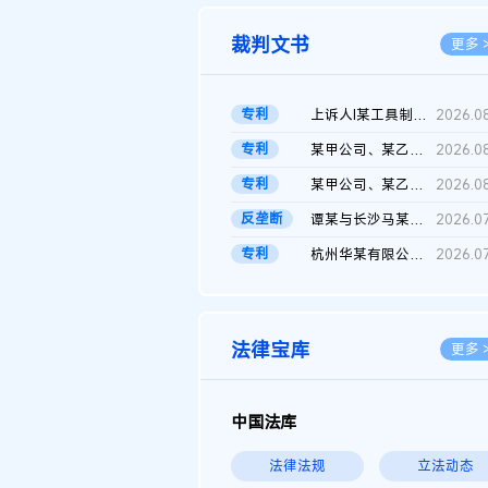
裁判文书
更多 
专利
上诉人I某工具制品有限公司与被上诉人程某及一审被告中华人民共和...
2026.0
专利
某甲公司、某乙公司、某丙公司申请诉前行为保全复议裁定书
2026.0
专利
某甲公司、某乙公司、官某与某丙公司专利申请权权属纠纷 二审判决...
2026.0
反垄断
谭某与长沙马某堆农产品股份有限公司滥用市场支配地位纠纷二审裁...
2026.0
专利
杭州华某有限公司与菲某有限公司侵害发明专利权纠纷
2026.0
法律宝库
更多 
中国法库
法律法规
立法动态