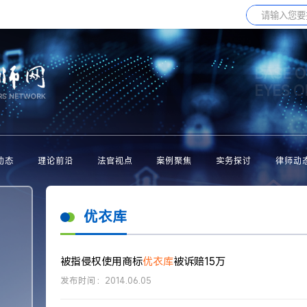
BASE O
EYES 
动态
理论前沿
法官视点
案例聚焦
实务探讨
律师动
优衣库
被指侵权使用商标
优衣库
被诉赔15万
发布时间：2014.06.05