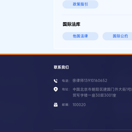
政策指引
国际法库
他国法律
国际公约
联系我们
徐律师13910160652
电话：
中国北京市朝阳区建国门外大街1号
地址：
贸写字楼一座30层3001室
100020
邮编：