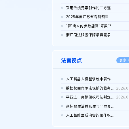
2026.0
采用传统元素创作的二方连续装饰图案作品的独创性及侵权对比认定
2026.0
2025年度江苏省专利预审典型案例
2026.0
“算”出来的参数能否“算数”？
2026.0
浙江司法服务保障最具竞争力营商环境建设典型案例（第二批）含侵...
2026.0
法官视点
更多 
人工智能大模型训练中著作权的合理使用
2026.0
数据权益竞争法保护的裁判路径构建
2026.0
平行进口商标侵权司法判定规则的困境与纾解
2026.0
商标犯罪法益及罪与非罪界限研究
2026.0
人工智能生成内容的著作权司法认定：演进逻辑、现实困境与规则建...
2026.0