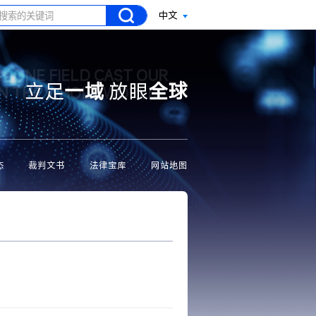
中文
N ONE FIELD CAST OUR
立足
一域
放眼
全球
ON THE WHOLE WORLD
态
裁判文书
法律宝库
网站地图