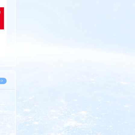
>>
8.07
5.14
5.08