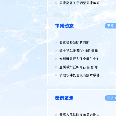
2026.0
天津高院关于调整天津滨海高新技术产业开发区华苑科技园一审普通...
2026.0
审判动态
更多 
要素省略发明的判断
2026.0
淘宝“B站推荐”店铺刷量案维持原判，两被告连带赔偿150万元
2026.0
专利诉前行为保全案件中对仿制药申请人曾作出三类声明的考量及违...
2026.0
直播带货诋毁同行 所谓“临场发挥”不免责
2026.0
借助软件复现现有技术以确认相关参数特征是否被公开
2026.0
案例聚焦
更多 
最高人民法院发布第六批人民法院种业知识产权司法保护典型案例 含...