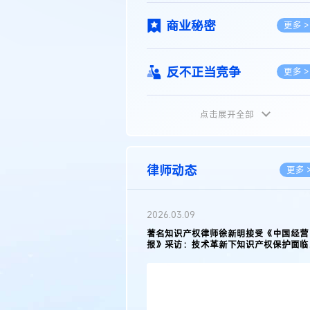
商业秘密
更多 >
反不正当竞争
更多 >
点击展开全部
植物新品种
更多 >
地理标志
更多 >
律师动态
更多 
集成电路布图设计
更多 >
.03.09
2026.02.10
知识产权律师徐新明接受《中国经营
徐新明律师经典案例：刘某与西
采访：技术革新下知识产权保护面临新
技有限公司技术合作开发合同纠
技术合同
与应对策略
更多 >
传统文化
更多 >