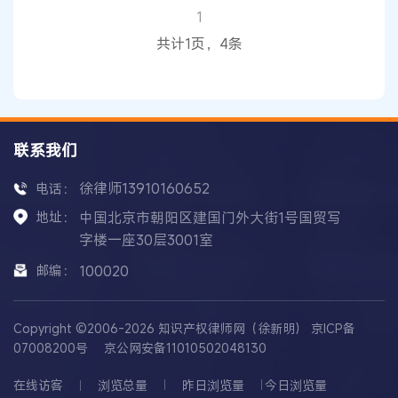
密
性
、价值
性
、
保密性
三个方面分析其是否满足商
1
业秘密的要件。根据《最高人民法院关于审理不正
共计1页，4条
当竞争民事案件应用
联系我们
徐律师13910160652
电话：
地址：
中国北京市朝阳区建国门外大街1号国贸写
字楼一座30层3001室
邮编：
100020
Copyright ©2006-2026 知识产权律师网（徐新明）
京ICP备
07008200号
京公网安备11010502048130
在线访客
浏览总量
昨日浏览量
今日浏览量