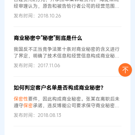
成要件并非一个客观存在物，也不存在相应
经审理认为，原告和被告恰行者公司的经营范围、
服务对象均存在重合，已构成竞争关系。原告主张
发布时间：2018.10.26
应作为商业秘密保护的涉案客户名单，系与其保持
长期稳定合作关系的特定客户管道公司，包括客户
交易习惯、性格特点、价格承受能力、交易偏好等
商业秘密中“秘密”到底是什么
信息，具有秘密
性
、价值
性
和
保密性
，属于商业秘
密。被告陈某、石某利用在原告任职的职务便利获
我国反不正当竞争法第十条对商业秘密的含义进行
取涉案商业秘密，在离职后通过关联关系人恰行者
了界定，明确了技术信息和经营信息构成商业秘密
的要件，即不为公众所知悉（秘密
性
）、能带来经
发布时间：2017.11.06
济利益（价值
性
）、存在客观有用性（实用性）、
采取了
保密
措施（
保密性
）。但是在实践中，对于
商业秘密构成要件中“秘密
性
”的理解与适用存在诸
如何判定客户名单是否构成商业秘密？
多争议与分歧。华东政法大学教授、知识产权学院
院长黄武双近日接受中国知识产权报记者采访时表
保密性
要件，因此构成商业秘密。张某在离职后未
示，对于商业秘密构成要件的理解不能囿于
遵守
保密
承诺，违反博能公司要求保守商业秘密的
要求，以低价向原客户销售同类产品，给博能公司
发布时间：2018.08.13
造成了经济损失，侵犯了博能公司的商业秘密。据
此，陕西高院判决驳回上诉，维持原判。 【法官评
析】 判断客户信息是否属于商业秘密，应当从其秘