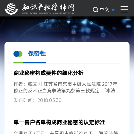
中文
保密性
商业秘密构成要件的细化分析
作者：臧文刚 江苏省南京市中级人民法院 2017年
修正的反不正当竞争法第九条第三款规定，“本法所
称的商业秘密，是指不为公众所知悉、具有商业价
发布时间：2018.05.30
值并经权利人采取相应
保密
措施的技术信息和经营
信息。”从该定义来看，商业秘密应当包括非公知
性、商业价值
性
、
保密性
三个基本构成要件，符合
单一客户名单构成商业秘密的认定标准
该三个基本构成要件的技术信息与经营信息，即可
纳入商业秘密的保护范围。然而，上述三个基本构
合理费用2万元，并承担本案诉讼费用。 海淀法院