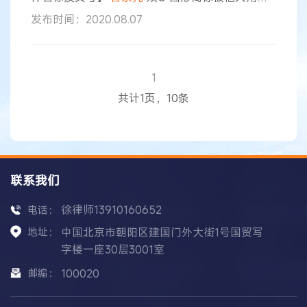
首饰形状案（广州知产法院（2018）粤73民终
发布时间：2020.08.07
1530号民事判决、广州市海珠区人民法院
（2017）粤0105民初4679号民事判决） 【案情简
介】
香奈儿
公司在1403“珠宝装饰品”商品上，取得
第626871号“双C”图形商标专用权。叶孟宗是广州
1
市海珠区孟宗首饰店的经营者，销售“周百福”品牌
共计1页，10条
首饰
联系我们
徐律师13910160652
电话：
地址：
中国北京市朝阳区建国门外大街1号国贸写
字楼一座30层3001室
邮编：
100020