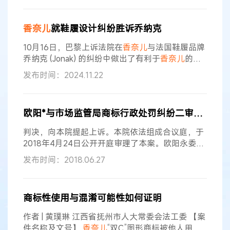
有文化意义的文物中获利私自挪用土著文化。 这不
是第一次知名品牌被诉挪用文化。在2012年在纽约
香奈儿
就鞋履设计纠纷胜诉乔纳克
举行的维多利亚的秘密（Victoria’s Secret）时装
秀上，模特卡利．克洛斯（Karlie Kloss
10月16日，巴黎上诉法院在
香奈儿
与法国鞋履品牌
乔纳克 (Jonak) 的纠纷中做出了有利于
香奈儿
的裁
决，从而结束了一场始于2020年的案件。 这场纠
发布时间：2024.11.22
纷发生在当年12月，
香奈儿
向巴黎商事法院起诉乔
纳克，指控其存在寄生行为。
香奈儿
称，乔纳克无
视 2020年5月发出的停止侵权警告函，继续销售模
欧阳*与市场监管局商标行政处罚纠纷二审行政判决书
仿
香奈儿
原创设计的米色和黑色双色露跟鞋和凉
鞋，这引起了消费者的困惑，并让乔纳克从奢侈品
判决，向本院提起上诉。本院依法组成合议庭，于
牌的声誉中不公平地获利
2018年4月24日公开开庭审理了本案。欧阳永委托
诉讼代理人王*，市场监管局委托诉讼代理人桂*
发布时间：2018.06.27
军、刘*到庭参加诉讼。本案现已审理终结。 一审
法院查明 原审法院查明：市场监管局根据
香奈儿
（CHANEL）股份有限公司（以下简称
香奈儿
公
商标性使用与混淆可能性如何证明
司）上海代理公司工作人员的举报，于2016年4月
20日上午对欧阳*经营的位于鹰潭市月湖区胜利东
作者 | 黄璞琳 江西省抚州市人大常委会法工委 【案
路1号1栋北侧第二间“月湖区
件名称及文号】
香奈儿
“双C”图形商标被他人用作