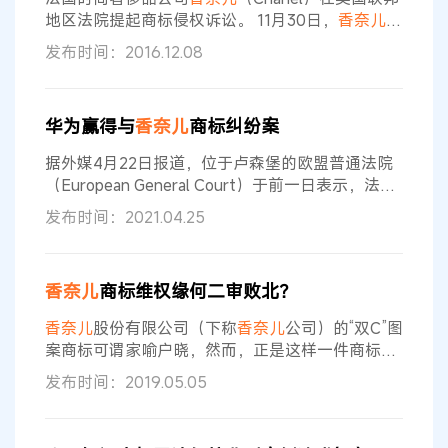
地区法院提起商标侵权诉讼。 11月30日，
香奈儿
公
司在美国加州南区联邦地区法院向身份不明的造假
发布时间：2016.12.08
者提起诉讼。
香奈儿
公司依据《兰哈姆法案》寻求
商标侵权损害赔偿和禁令救济。
香奈儿
公司指责被
告不公平竞争并且错误地指示商品的来源。 诉状中
华为赢得与
香奈儿
商标纠纷案
称，被告在电子商务网站上出售假冒商品，例如亚
马逊网站（Amazon.com）。 虽然被告的身份不
据外媒4月22日报道，位于卢森堡的欧盟普通法院
明，但是
香奈儿
公司
（European General Court）于前一日表示，法国
奢侈品牌
香奈儿
（Chanel）与华为公司
发布时间：2021.04.25
（HWT.UL）的商标不相似，因此判定
香奈儿
败
诉。这场商标之争凸显了奢侈品牌如何捍卫其徽标
和商标，因其通常对全球数百万人来说象征着奢
香奈儿
商标维权缘何二审败北？
侈、独特风格和稀缺性。这场争议可追溯到2017
年，当时华为向欧盟知识产权局（EUIPO）提出注
香奈儿
股份有限公司（下称
香奈儿
公司）的“双C”图
册其计算机硬件商标
案商标可谓家喻户晓，然而，正是这样一件商标引
发了一起商标诉讼与行政处罚。 因认为叶某宗经营
发布时间：2019.05.05
的珠宝商铺销售的商品涉嫌侵犯了自己持有的第
G1189929号注册商标专用权（即常见的“双C”图案
商标，下称涉案商标），
香奈儿
公司将其起诉至法