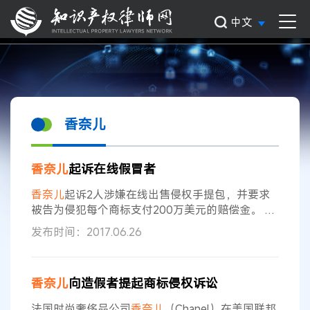
中文
香奈儿
香奈儿
起诉在线假冒者
香奈儿
起诉2人涉嫌在线出售侵权手提包，并要求
被告为侵犯每个商标支付200万美元的赔偿金。 6
月16日，
香奈儿
向美国纽约州南区联邦地区法院提
发布时间：2017.06.26
起诉讼，称克里斯汀．托雷斯（Kristin Torres）和
里卡多．托雷斯（Ricardo Torres）出售了假冒的
香奈儿
产品。
香奈儿
称，在线销售的产品使用的标
香奈儿
向造假者提起商标侵权诉讼
识与
香奈儿
商标存在混淆性相似。 出售假冒产品的
网站
法国时尚奢侈品公司
香奈儿
（Chanel）在美国联邦