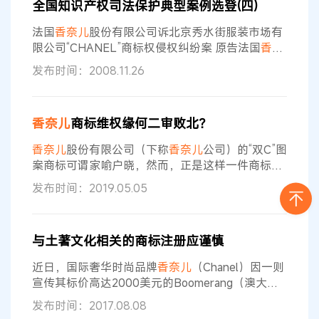
全国知识产权司法保护典型案例选登(四)
院。广东省广州市海珠区人民法院（下称海珠法
院）一审认定叶某宗构成商标侵权，并判决其赔偿
法国
香奈儿
股份有限公司诉北京秀水街服装市场有
香奈儿
公司经济损失等6万元。叶某宗
限公司“CHANEL”商标权侵权纠纷案 原告法国
香奈
儿
公司拥有“CHANEL”（即
香奈儿
）商标专用权，
发布时间：2008.11.26
原告在被告秀水市场某摊位购买了带有其商标标识
的手包等，并向秀水街市场发出律师函予以告知，
但此后仍在该市场黄善旺摊位购买到涉案侵权商
香奈儿
商标维权缘何二审败北？
品。法院经审理认为，秀水市场有权并有义务对市
场进行管理及对商户出售的商品进行监督，制止、
香奈儿
股份有限公司（下称
香奈儿
公司）的“双C”图
杜绝制假售假现象。秀水市场在知道
案商标可谓家喻户晓，然而，正是这样一件商标引
发了一起商标诉讼与行政处罚。 因认为叶某宗经营
发布时间：2019.05.05
的珠宝商铺销售的商品涉嫌侵犯了自己持有的第
G1189929号注册商标专用权（即常见的“双C”图案
商标，下称涉案商标），
香奈儿
公司将其起诉至法
与土著文化相关的商标注册应谨慎
院。广东省广州市海珠区人民法院（下称海珠法
院）一审认定叶某宗构成商标侵权，并判决其赔偿
近日，国际奢华时尚品牌
香奈儿
（Chanel）因一则
香奈儿
公司经济损失等6万元。叶某宗
宣传其标价高达2000美元的Boomerang（澳大利
亚土著使用的飞镖）品牌的广告遭到抨击。不久之
发布时间：2017.08.08
后，网络社区和知识产权专家便指责
香奈儿
为从具