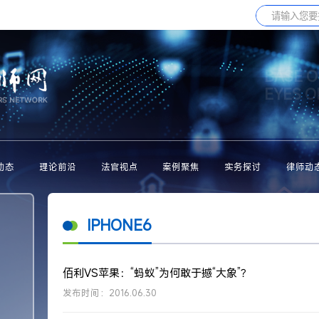
BASE O
EYES 
动态
理论前沿
法官视点
案例聚焦
实务探讨
律师动
IPHONE6
佰利VS苹果：“蚂蚁”为何敢于撼“大象”？
发布时间：2016.06.30