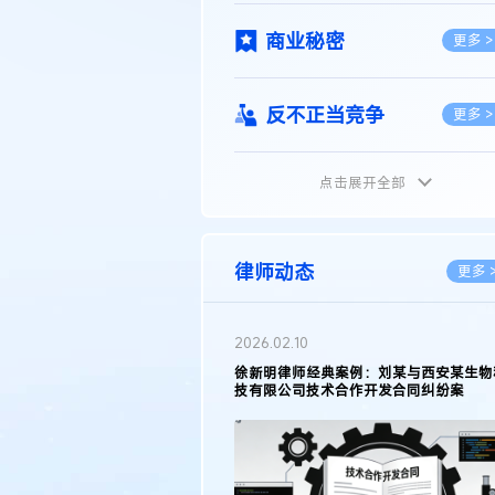
商业秘密
更多 >
反不正当竞争
更多 >
点击展开全部
植物新品种
更多 >
地理标志
更多 >
律师动态
更多 
集成电路布图设计
更多 >
2026.02.10
权律师徐新明接受《中国经营
徐新明律师经典案例：刘某与西安某生物
技术革新下知识产权保护面临新
技有限公司技术合作开发合同纠纷案
技术合同
策略
更多 >
传统文化
更多 >