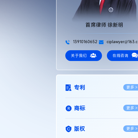
首席律师 徐新明
13910160652
ciplawyer@163.
关于我们
在线咨询
专利
更多 >
商标
更多 >
版权
更多 >