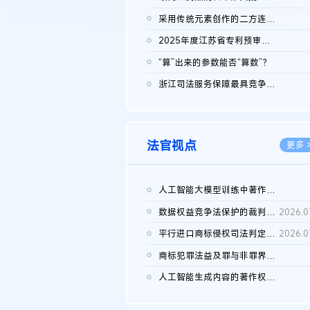
2026.0
采用传统元素创作的二方连续装饰图案作品的独创性及侵权对比认定
2026.0
2025年度江苏省专利预审典型案例
2026.0
“算”出来的参数能否“算数”？
2026.0
浙江司法服务保障最具竞争力营商环境建设典型案例（第二批）含侵...
2026.0
法官视点
更多 
人工智能大模型训练中著作权的合理使用
2026.0
数据权益竞争法保护的裁判路径构建
2026.0
平行进口商标侵权司法判定规则的困境与纾解
2026.0
商标犯罪法益及罪与非罪界限研究
2026.0
人工智能生成内容的著作权司法认定：演进逻辑、现实困境与规则建...
2026.0