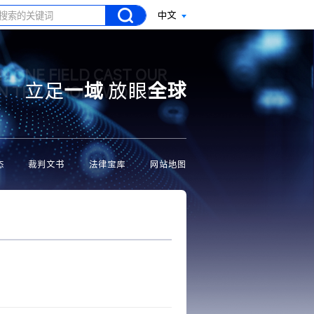
中文
N ONE FIELD CAST OUR
立足
一域
放眼
全球
ON THE WHOLE WORLD
态
裁判文书
法律宝库
网站地图