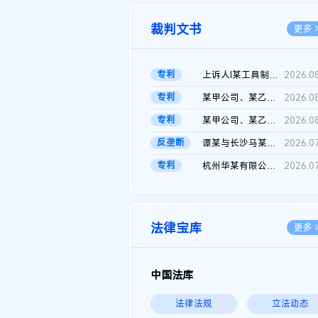
裁判文书
更多 
专利
上诉人I某工具制品有限公司与被上诉人程某及一审被告中华人民共和...
2026.0
专利
某甲公司、某乙公司、某丙公司申请诉前行为保全复议裁定书
2026.0
专利
某甲公司、某乙公司、官某与某丙公司专利申请权权属纠纷 二审判决...
2026.0
反垄断
谭某与长沙马某堆农产品股份有限公司滥用市场支配地位纠纷二审裁...
2026.0
专利
杭州华某有限公司与菲某有限公司侵害发明专利权纠纷
2026.0
法律宝库
更多 
中国法库
法律法规
立法动态