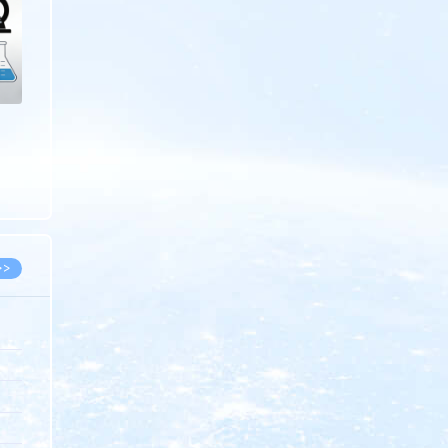
>>
8.07
5.14
5.08