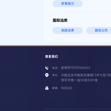
政策指引
国际法库
他国法律
国际公约
联系我们
徐律师13910160652
电话：
中国北京市朝阳区建国门外大街1号
地址：
贸写字楼一座30层3001室
100020
邮编：