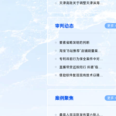
2026.0
天津高院关于调整天津滨海高新技术产业开发区华苑科技园一审普通...
2026.0
审判动态
更多 
要素省略发明的判断
2026.0
淘宝“B站推荐”店铺刷量案维持原判，两被告连带赔偿150万元
2026.0
专利诉前行为保全案件中对仿制药申请人曾作出三类声明的考量及违...
2026.0
直播带货诋毁同行 所谓“临场发挥”不免责
2026.0
借助软件复现现有技术以确认相关参数特征是否被公开
2026.0
案例聚焦
更多 
最高人民法院发布第六批人民法院种业知识产权司法保护典型案例 含...