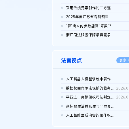
2026.0
采用传统元素创作的二方连续装饰图案作品的独创性及侵权对比认定
2026.0
2025年度江苏省专利预审典型案例
2026.0
“算”出来的参数能否“算数”？
2026.0
浙江司法服务保障最具竞争力营商环境建设典型案例（第二批）含侵...
2026.0
法官视点
更多 
人工智能大模型训练中著作权的合理使用
2026.0
数据权益竞争法保护的裁判路径构建
2026.0
平行进口商标侵权司法判定规则的困境与纾解
2026.0
商标犯罪法益及罪与非罪界限研究
2026.0
人工智能生成内容的著作权司法认定：演进逻辑、现实困境与规则建...
2026.0