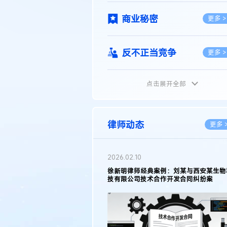
商业秘密
更多 >
反不正当竞争
更多 >
点击展开全部
植物新品种
更多 >
地理标志
更多 >
律师动态
更多 
集成电路布图设计
更多 >
2026.02.10
权律师徐新明接受《中国经营
徐新明律师经典案例：刘某与西安某生物
技术革新下知识产权保护面临新
技有限公司技术合作开发合同纠纷案
技术合同
策略
更多 >
传统文化
更多 >