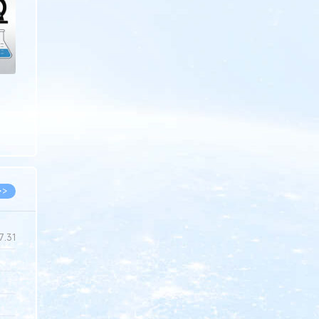
>>
7.31
5.14
5.08