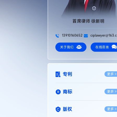
首席律师 徐新明
13910160652
ciplawyer@163.
关于我们
在线咨询
专利
更多 >
商标
更多 >
版权
更多 >