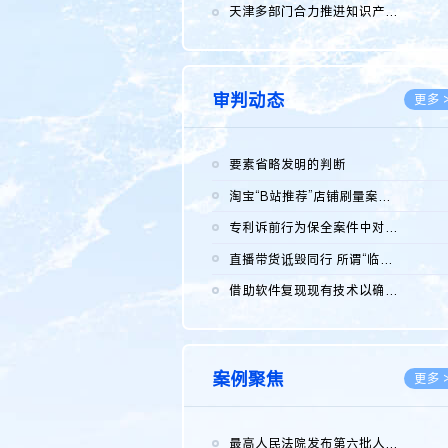
2026.0
天津多部门合力推进知识产权保护工作
2026.0
审判动态
更多 
要素省略发明的判断
2026.0
淘宝“B站推荐”店铺刷量案维持原判，两被告连带赔偿150万元
2026.0
专利诉前行为保全案件中对仿制药申请人曾作出三类声明的考量及违...
2026.0
直播带货诋毁同行 所谓“临场发挥”不免责
2026.0
借助软件复现现有技术以确认相关参数特征是否被公开
2026.0
案例聚焦
更多 
最高人民法院发布第六批人民法院种业知识产权司法保护典型案例 含...