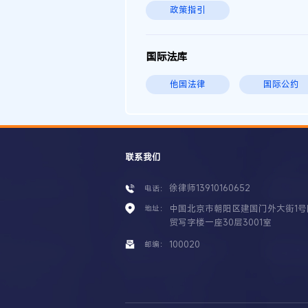
政策指引
国际法库
他国法律
国际公约
联系我们
徐律师13910160652
电话：
中国北京市朝阳区建国门外大街1号
地址：
贸写字楼一座30层3001室
100020
邮编：