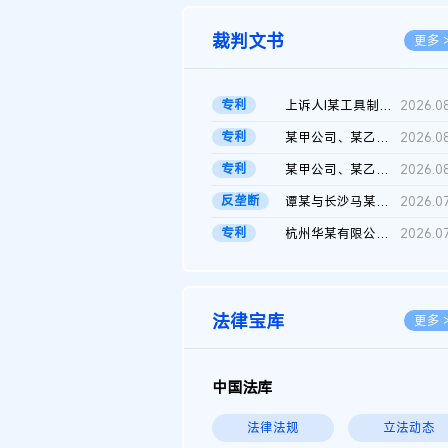
裁判文书
更多 
专利
上诉人I某工具制品有限公司与被上诉人程某及一审被告中华人民共和...
2026.0
专利
某甲公司、某乙公司、某丙公司申请诉前行为保全复议裁定书
2026.0
专利
某甲公司、某乙公司、官某与某丙公司专利申请权权属纠纷 二审判决...
2026.0
反垄断
谭某与长沙马某堆农产品股份有限公司滥用市场支配地位纠纷二审裁...
2026.0
专利
杭州华某有限公司与菲某有限公司侵害发明专利权纠纷
2026.0
法律宝库
更多 
中国法库
法律法规
立法动态