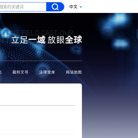
中文
N ONE FIELD CAST OUR
立足
一域
放眼
全球
ON THE WHOLE WORLD
态
裁判文书
法律宝库
网站地图