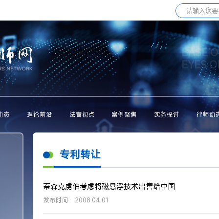
BASE O
EYES 
动态
理论前沿
法官视点
案例聚焦
实务探讨
律师动
专利转让
蒂森克虏伯考虑将磁悬浮技术出售给中国
发布时间：2008.04.01