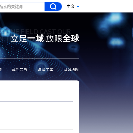
中文
N ONE FIELD CAST OUR
立足
一域
放眼
全球
ON THE WHOLE WORLD
态
裁判文书
法律宝库
网站地图