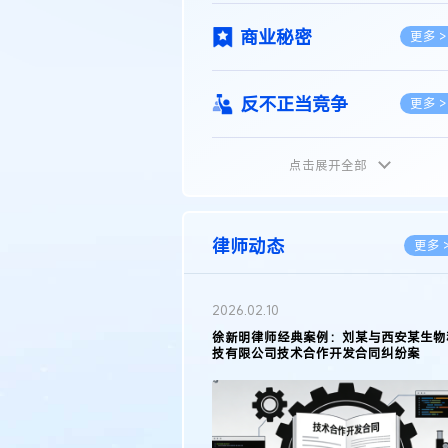
商业秘密
更多 >
反不正当竞争
更多 >
点击展开全部
植物新品种
更多 >
地理标志
更多 >
律师动态
更多 
集成电路布图设计
更多 >
2026.02.10
权律师徐新明接受《中国经营
徐新明律师经典案例：刘某与西安某生物
技术革新下知识产权保护面临新
技有限公司技术合作开发合同纠纷案
技术合同
策略
更多 >
传统文化
更多 >