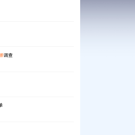
断
调查
单