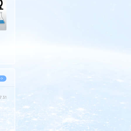
>>
7.31
5.14
5.08