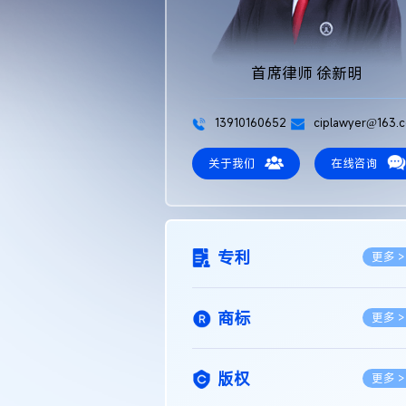
首席律师 徐新明
13910160652
ciplawyer@163.
关于我们
在线咨询
专利
更多 >
商标
更多 >
版权
更多 >