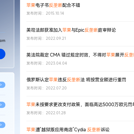
苹果
电子书
反垄断
配合不错
发布时间：2015.10.14
美司法部获准加入
苹果
与Epic
反垄断
庭审辩论
发布时间：2022.09.21
com
英法院裁定 CMA 错过规定时效，不得对
苹果
展开
反垄
发布时间：2023.04.04
俄罗斯认定
苹果
违反
反垄断
法 将按营业额进行重罚
>
发布时间：2022.07.20
苹果
未按要求更改支付政策，面临高达5000万欧元罚
>
发布时间：2022.01.28
>
苹果
遭“越狱版应用商店”Cydia
反垄断
诉讼