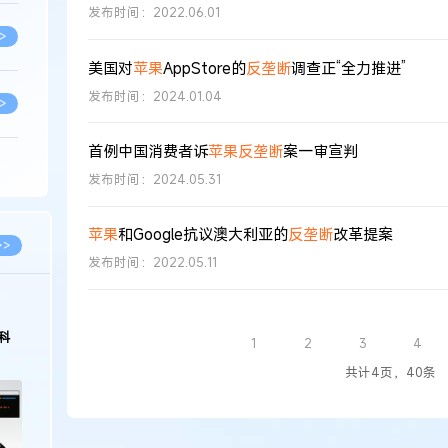
发布时间：2022.06.01
>
美国对
苹果
AppStore的
反垄断
调查正“全力推进”
发布时间：2024.01.04
>
首例中国消费者诉
苹果
反垄断
案一审宣判
>
发布时间：2024.05.31
苹果
和Google抗议澳大利亚的
反垄断
改革提案
>
>>
发布时间：2022.05.11
>
科
1
2
3
4
>
共计4页，40条
>