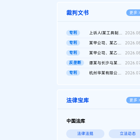
裁判文书
更多 
专利
上诉人I某工具制品有限公司与被上诉人程某及一审被告中华人民共和...
2026.0
专利
某甲公司、某乙公司、某丙公司申请诉前行为保全复议裁定书
2026.0
专利
某甲公司、某乙公司、官某与某丙公司专利申请权权属纠纷 二审判决...
2026.0
反垄断
谭某与长沙马某堆农产品股份有限公司滥用市场支配地位纠纷二审裁...
2026.0
专利
杭州华某有限公司与菲某有限公司侵害发明专利权纠纷
2026.0
法律宝库
更多 
中国法库
法律法规
立法动态