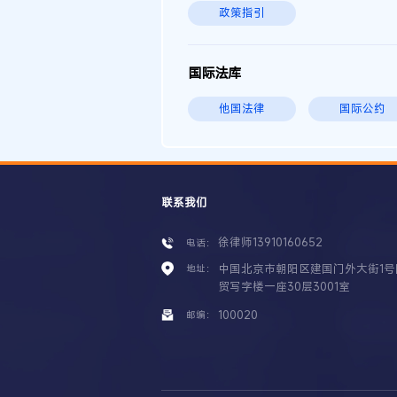
政策指引
国际法库
他国法律
国际公约
联系我们
徐律师13910160652
电话：
中国北京市朝阳区建国门外大街1号
地址：
贸写字楼一座30层3001室
100020
邮编：