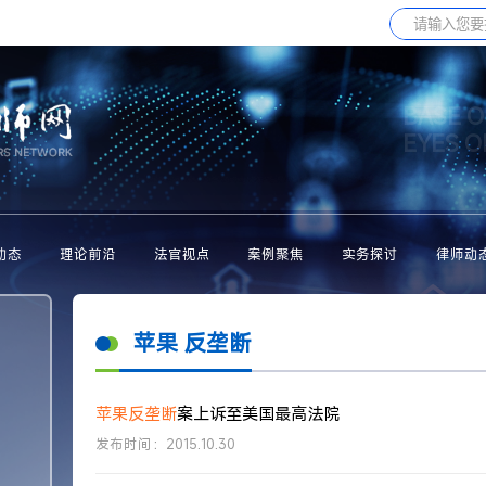
BASE O
EYES 
动态
理论前沿
法官视点
案例聚焦
实务探讨
律师动
苹果 反垄断
苹果
反垄断
案上诉至美国最高法院
发布时间：2015.10.30