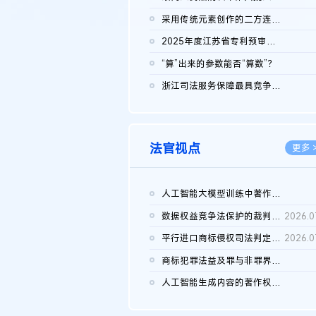
2026.0
采用传统元素创作的二方连续装饰图案作品的独创性及侵权对比认定
2026.0
2025年度江苏省专利预审典型案例
2026.0
“算”出来的参数能否“算数”？
2026.0
浙江司法服务保障最具竞争力营商环境建设典型案例（第二批）含侵...
2026.0
法官视点
更多 
人工智能大模型训练中著作权的合理使用
2026.0
数据权益竞争法保护的裁判路径构建
2026.0
平行进口商标侵权司法判定规则的困境与纾解
2026.0
商标犯罪法益及罪与非罪界限研究
2026.0
人工智能生成内容的著作权司法认定：演进逻辑、现实困境与规则建...
2026.0