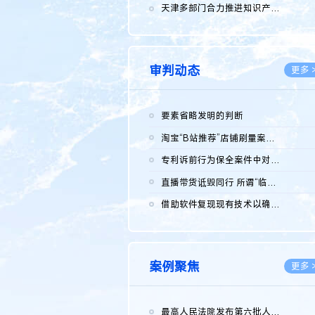
2026.0
天津多部门合力推进知识产权保护工作
2026.0
审判动态
更多 
要素省略发明的判断
2026.0
淘宝“B站推荐”店铺刷量案维持原判，两被告连带赔偿150万元
2026.0
专利诉前行为保全案件中对仿制药申请人曾作出三类声明的考量及违...
2026.0
直播带货诋毁同行 所谓“临场发挥”不免责
2026.0
借助软件复现现有技术以确认相关参数特征是否被公开
2026.0
案例聚焦
更多 
最高人民法院发布第六批人民法院种业知识产权司法保护典型案例 含...