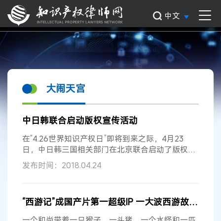
中文
大闹天宫
中日韩联合启动版权宣传活动
在“4.26世界知识产权日”即将到来之际，4月23
日，中日韩三国相关部门在北京联合启动了版权宣
传活动，活动通过采用中国动画片《
大闹天宫
》中
发布时间：2018.04.24
的孙悟空、日本动画片《名侦探柯南》中的柯南和
韩国动画片《小企鹅啵乐乐》中的啵乐乐三个国际
熟知、深受公众喜爱，且与版权保护主题契合度较
“西游记”成国产片第一超级IP 一大波西游故事在路上
高的动漫形象，由中日韩三国共同设计、制作宣传
海报和视频，来提升三国公众的版权意识。 中国国
一个和尚带着一只猴子、一头猪、一个水怪和一匹