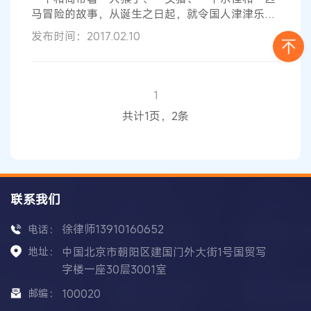
家版权局版权管理司司长于慈珂介绍说
马冒险的故事，从诞生之日起，就令国人津津乐
道，并无数次被搬上大银幕。《西游记》原著作者
发布时间：2017.02.10
吴承恩可能没想到，他在五百多年前写的这部古典
小说，如今已是中国电影人最钟爱的IP，几十年来
被改编了40多次。《西游伏妖篇》目前票房已达14
亿元左右，也当仁不让成为春节档票房冠军。 头号
1
IP 一大波西游故事正在路上 2013年《西游降魔
共计1页，2条
篇》、2014年《西游记之
大闹天宫
联系我们
徐律师13910160652
电话：
地址：
中国北京市朝阳区建国门外大街1号国贸写
字楼一座30层3001室
邮编：
100020