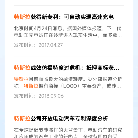
厅、服务中心和增压设施；停止在中国的所有销售
和营销活动；并支付他2390万元的赔偿。 记者在
特斯拉
获得新专利：可自动实现高速充电
中国商标网上查询发现，申请人占宝生一共有7个
注册号，商标名称包括TESLA MOTORS、
北京时间4月24日消息，据国外媒体报道，下一代
TELSA、TESLA、图形、
特斯拉
等
电动车充电站正在逐渐进入现实生活中，而多数企
业也正在致力于让这些充电站充电速度达到最快。
发布时间：2017.04.27
而
特斯拉
公司也正在寻求充电过程的自动化，并准
备将其应用于自己的充电基础设施中，以满足完全
无人驾驶技术的升级需求。 最近，在一份对外公布
特斯拉
或效仿福特度过危机：抵押商标获取贷款
的专利申请书中，
特斯拉
给出了一个潜在的解决方
案。按照该方案提出的方法，
特斯拉
充电站未来可
特斯拉
目前面临极大的融资难度。据外媒报道分析
以实现高速充电和自动化充电。 首先需要
称，
特斯拉
拥有商标（LOGO）重要资产，或能够
效仿当年的福特公司，通过抵押商标获得“资金血
发布时间：2018.09.06
液”。据彭博社报道指出，虽然
特斯拉
公司的掌门人
马斯克坚称，公司今年不需要筹集更多资本，但是
许多华尔街分析师认为这根本不可能。即使假定
特
特斯拉
公司开放电动汽车专利深度分析
斯拉
无需再度融资，但是在时机可能的时候，企业
尽可能进行融资始终是一个明智之举，谁也不知道
在全球提倡节能减排的大背景下，电动汽车的研究
资金市场如何突变。 目前，资本市场对于
特斯拉
和应用成为汽车工业的新热点。全球范围内备受瞩