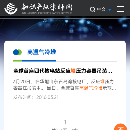
中文
高温气冷堆
全球首座四代核电站反应
堆
压力容器吊装成功
3月20日，在华能山东石岛湾核电厂，反应
堆
压力
容器在吊装中。 当日，全球首座
高温
气冷堆
示范工
程压力容器在华能石岛湾核电厂吊装成功,标志着我
发布时间：2016.03.21
国在
高温
气冷堆
示范工程建设和核电装备制造两方
面均取得重大突破。华能山东石岛湾核电厂规划建
设一台20万千瓦
高温
气冷堆
核电机组，是我国拥有
自主知识产权的第一座
高温
气冷堆
示范电站，也是
1
世界上第一座具有第四代核能系统安全特性的
高温