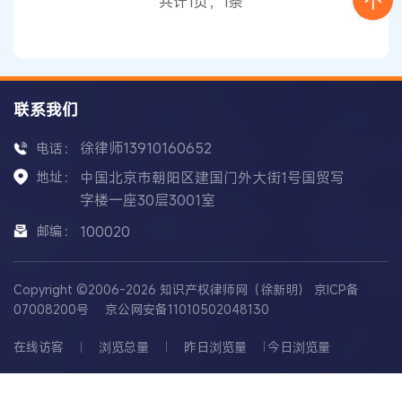
共计1页，1条
气冷堆
商用规模示范电站。 反应
堆
联系我们
徐律师13910160652
电话：
地址：
中国北京市朝阳区建国门外大街1号国贸写
字楼一座30层3001室
邮编：
100020
Copyright ©2006-2026 知识产权律师网（徐新明）
京ICP备
07008200号
京公网安备11010502048130
在线访客
浏览总量
昨日浏览量
今日浏览量