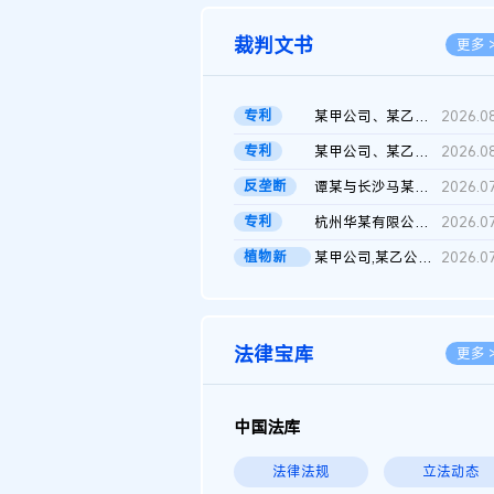
裁判文书
更多 
专利
某甲公司、某乙公司、某丙公司申请诉前行为保全复议裁定书
2026.0
专利
某甲公司、某乙公司、官某与某丙公司专利申请权权属纠纷 二审判决...
2026.0
反垄断
谭某与长沙马某堆农产品股份有限公司滥用市场支配地位纠纷二审裁...
2026.0
专利
杭州华某有限公司与菲某有限公司侵害发明专利权纠纷
2026.0
植物新
某甲公司,某乙公司,某门市部,某丙公司植物新品种临时保护期使用费...
2026.0
品..
法律宝库
更多 
中国法库
法律法规
立法动态