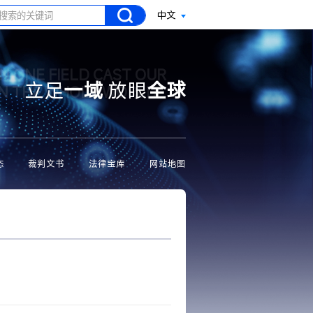
中文
N ONE FIELD CAST OUR
立足
一域
放眼
全球
ON THE WHOLE WORLD
态
裁判文书
法律宝库
网站地图