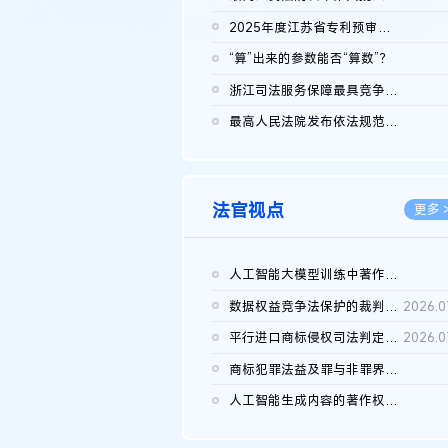
2026.0
2025年度江苏省专利预审典型案例
2026.0
“算”出来的参数能否“算数”？
2026.0
浙江司法服务保障最具竞争力营商环境建设典型案例（第二批）含侵...
2026.0
最高人民法院发布依法规范平台经营、保护消费者合法权益典型案例...
2026.0
法官视点
更多 
人工智能大模型训练中著作权的合理使用
2026.0
数据权益竞争法保护的裁判路径构建
2026.0
平行进口商标侵权司法判定规则的困境与纾解
2026.0
商标犯罪法益及罪与非罪界限研究
2026.0
人工智能生成内容的著作权司法认定：演进逻辑、现实困境与规则建...
2026.0