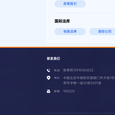
政策指引
国际法库
他国法律
国际公约
联系我们
徐律师13910160652
电话：
中国北京市朝阳区建国门外大街1号
地址：
贸写字楼一座30层3001室
100020
邮编：