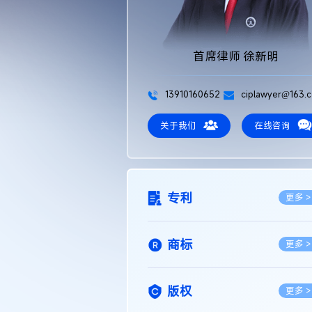
首席律师 徐新明
13910160652
ciplawyer@163.
关于我们
在线咨询
专利
更多 >
商标
更多 >
版权
更多 >