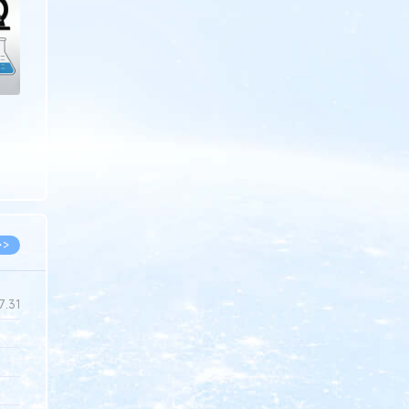
>>
7.31
5.14
5.08