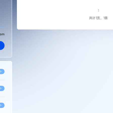
1
共计1页，1条
com
>
>
>