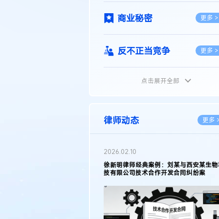
商业秘密
更多 >
反不正当竞争
更多 >
点击展开全部
植物新品种
更多 >
地理标志
更多 >
律师动态
更多 
集成电路布图设计
更多 >
2026.02.10
权律师徐新明接受《中国经营
徐新明律师经典案例：刘某与西安某生物
技术革新下知识产权保护面临新
技有限公司技术合作开发合同纠纷案
技术合同
策略
更多 >
传统文化
更多 >