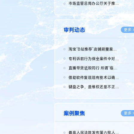
2026.0
市场监管总局办公厅关于推广第一批全国商业秘密保护创新试点典型...
2026.0
审判动态
更多 
淘宝“B站推荐”店铺刷量案维持原判，两被告连带赔偿150万元
2026.0
专利诉前行为保全案件中对仿制药申请人曾作出三类声明的考量及违...
2026.0
直播带货诋毁同行 所谓“临场发挥”不免责
2026.0
借助软件复现现有技术以确认相关参数特征是否被公开
2026.0
键盘之争，是维权还是不正当竞争？
2026.0
案例聚焦
更多 
最高人民法院发布第六批人民法院种业知识产权司法保护典型案例 含...