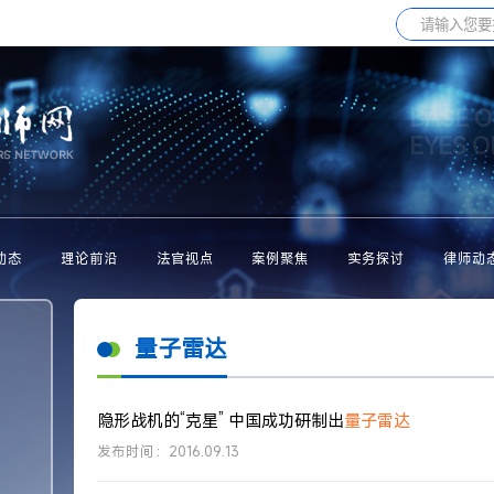
BASE O
EYES 
动态
理论前沿
法官视点
案例聚焦
实务探讨
律师动
量子雷达
隐形战机的“克星” 中国成功研制出
量子雷达
发布时间：2016.09.13