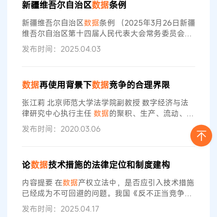
新疆维吾尔自治区
数据
条例
抓取是否属于不正当竞争；第三，从权益行使层
面，在互联互通的政策导向下，
数据
流通共享能否
新疆维吾尔自治区
数据
条例 （2025年3月26日新疆
成为限制
数据
权益行使的理由。 一、反不正当竞争
维吾尔自治区第十四届人民代表大会常务委员会第
法
十九次会议通过） 目录 第一章 总则 第二章
数据
基
发布时间：2025.04.03
础设施 第三章
数据
资源 第四章
数据
流通 第五章
数据
开发应用 第六章
数据
安全 第七章 法律责任 第
八章 附则 第一章 总则 第一条 为了加强
数据
资源管
数据
再使用背景下
数据
竞争的合理界限
理，促进
数据
资源有序流通和应用，保护
数据
权
益，保障
数据
安全，推进数字新疆建设，根据
张江莉 北京师范大学法学院副教授 数字经济与法
律研究中心执行主任
数据
的聚积、生产、流动、再
使用是大
数据
产业的基本环节。广大用户产生
数
发布时间：2020.03.06
据
，在先的
数据
企业搜集、整理、通过特定的算法
呈现
数据
，这些
数据
可能又会成为新的
数据
企业所
需要的
数据
来源。
数据
的流动和再使用直接涉及到
论
数据
技术措施的法律定位和制度建构
三方主体：
数据
源（用户），在先的
数据
企业，
数
据
再使用企业。 不可否认的是，在先的
数据
企业为
内容提要 在
数据
产权立法中，是否应引入技术措施
数据
的搜集、整理和呈现付出了成本，其利
已经成为不可回避的问题。我国《反不正当竞争法
（修订草案征求意见稿）》第18条引入了技术管理
发布时间：2025.04.17
措施的概念，但仍存在法律定位不清、制度目标不