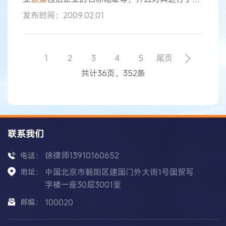
改维护，请问我们能否将其用于商业销售？ 谢谢
发布时间：2009.02.01
北京知识产权律师回复： 您好！ 对于依法公开的
企业信息，任何人均可依法、合理使用。我认为，
如果你公司收集的企业
数据
系来源于依法公开的信
息，则将其汇编后用于商业销售的行为，并不违反
1
2
3
4
5
尾页
法律法规的禁止性规定。 徐新明 律师 2008-11-18
共计36页，352条
联系我们
徐律师13910160652
电话：
地址：
中国北京市朝阳区建国门外大街1号国贸写
字楼一座30层3001室
邮编：
100020