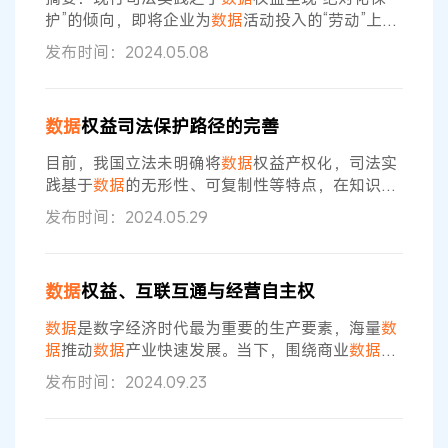
据
护”的倾向，即将企业为
数据
活动投入的“劳动”上升
为享有绝对排他权益的基础，对未经许可的
数据
获
发布时间：2024.05.08
取、使用行为多数均判定构成不正当竞争，已招致
各方的批评与诟病。从法哲学的视角来看，其理论
依据系肇始于17世纪的洛克劳动理论。然而，劳动
数据
权益司法保护路径的完善
理论之于现行司法实践既缺少自洽的逻辑话语体
系，亦不具备完备的社会解释力，仅仅是对洛克理
目前，我国立法未明确将
数据
权益产权化，司法实
论思想的片面理解，脱离产业实践与比例原则的
践基于
数据
的无形性、可复制性等特点，在知识产
权法律框架下对
数据
权益提供了多样化的保护路
发布时间：2024.05.29
径。但囿于相关法律规则支撑不足、权益边界不
清、裁判逻辑不一等问题，一些个案因创设规则而
屡受争议。
数据
权益纠纷频发且司法审判逻辑各异
数据
权益、互联互通与经营自主权
的根本原因，在于当前法律并未对
数据
资源的权属
及范围进行明确定性。本文将在现有法律体系下对
数据
是数字经济时代最为重要的生产要素，海量
数
数据
权益的司法保护路径进行优化探索。 近年来，
据
推动
数据
产业快速发展。当下，围绕商业
数据
的
随着
数据
不正当竞争法律纠纷不断产生，本质上可以归结为
发布时间：2024.09.23
三个问题。首先，从权益基础层面，
数据
持有者对
其经营过程中合法采集和控制的
数据
是否享有财产
性权益；第二，从权益保护层面，未经许可的
数据