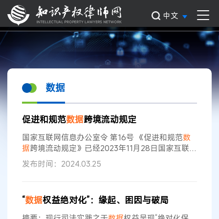
中文
数据
促进和规范
数据
跨境流动规定
国家互联网信息办公室令 第16号 《促进和规范
数
据
跨境流动规定》已经2023年11月28日国家互联网
信息办公室2023年第26次室务会议审议通过，现
发布时间：2024.03.25
予公布，自公布之日起施行。 国家互联网信息办公
室主任 庄荣文 2024年3月22日 促进和规范
数据
跨
境流动规定 第一条 为了保障
数据
安全，保护个人
“
数据
权益绝对化”：缘起、困因与破局
信息权益，促进
数据
依法有序自由流动，根据《中
华人民共和国网络安全法》、《中华人民共和国
数
摘要：现行司法实践之于
数据
权益呈现“绝对化保