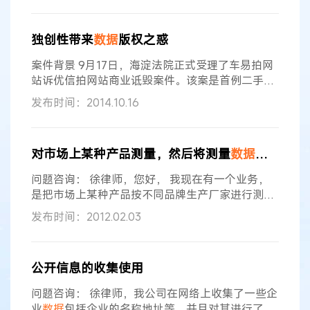
明的情况。在域外典型
数据
立法例中，日本的“限定
提供
数据
”制度和欧盟《
数据
法》的技术措施条款均
独创性带来
数据
版权之惑
存在正当性不明、价值错位等严重问题。
数据
技术
措施是保护
数据
产权的工具，其正当性源自其财产
案件背景 9月17日，海淀法院正式受理了车易拍网
支配力、制度有益性和所保护底层权利的
站诉优信拍网站商业诋毁案件。该案是首例二手车
电商之间因为
数据
纠纷导致的商业诋毁侵权案件，
发布时间：2014.10.16
引发了公众关于大
数据
时代背景下
数据
保护途径选
择问题的探讨。
数据
能否受到版权保护？保护范围
有多大？其间遇到的困难是什么？ 两家电商平台
数
对市场上某种产品测量，然后将测量
数据
汇总做成
据
之争引诉讼 车易拍和优信拍“恩怨”来龙去脉是这
样的： 8月22日，在艾瑞官方微博上发表文章《多
问题咨询： 徐律师，您好， 我现在有一个业务，
种模式促进二手车电商的发展，优信
是把市场上某种产品按不同品牌生产厂家进行测
量，然后把测量
数据
汇总做成
数据
库进行销售。这
发布时间：2012.02.03
个
数据
库对产品有详尽的描述，但都是我们自己的
测量和分析
数据
，不是原厂
数据
，但的确描述的是
别人的产品，请问这样做侵犯原厂的知识产权吗？
公开信息的收集使用
谢谢。 北京知识产权律师回复： 您好！ 法律规定
的知识产权主要包括专利、商标、版权、商业秘密
问题咨询： 徐律师，我公司在网络上收集了一些企
等。 首先，《专利法》第十一条
业
数据
包括企业的名称地址等，并且对其进行了修