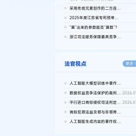
2026.0
采用传统元素创作的二方连续装饰图案作品的独创性及侵权对比认定
2026.0
2025年度江苏省专利预审典型案例
2026.0
“算”出来的参数能否“算数”？
2026.0
浙江司法服务保障最具竞争力营商环境建设典型案例（第二批）含侵...
2026.0
法官视点
更多 
人工智能大模型训练中著作权的合理使用
2026.0
数据权益竞争法保护的裁判路径构建
2026.0
平行进口商标侵权司法判定规则的困境与纾解
2026.0
商标犯罪法益及罪与非罪界限研究
2026.0
人工智能生成内容的著作权司法认定：演进逻辑、现实困境与规则建...
2026.0