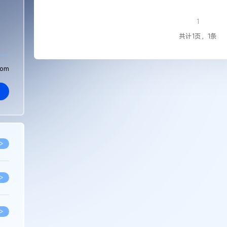
1
共计1页，1条
com
>
>
>