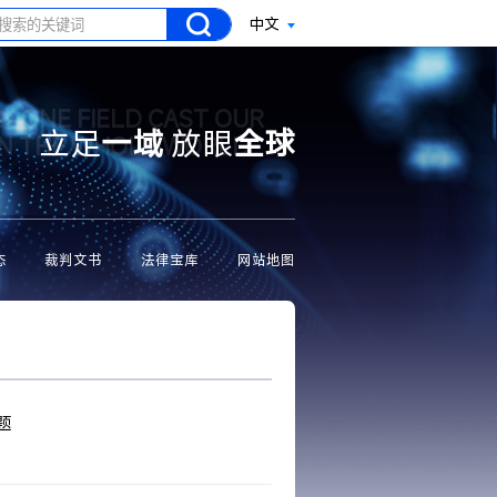
中文
N ONE FIELD CAST OUR
立足
一域
放眼
全球
ON THE WHOLE WORLD
态
裁判文书
法律宝库
网站地图
题