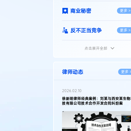
商业秘密
更多 >
反不正当竞争
更多 >
点击展开全部
植物新品种
更多 >
地理标志
更多 >
律师动态
更多 
集成电路布图设计
更多 >
2026.02.10
权律师徐新明接受《中国经营
徐新明律师经典案例：刘某与西安某生物
技术革新下知识产权保护面临新
技有限公司技术合作开发合同纠纷案
技术合同
策略
更多 >
传统文化
更多 >