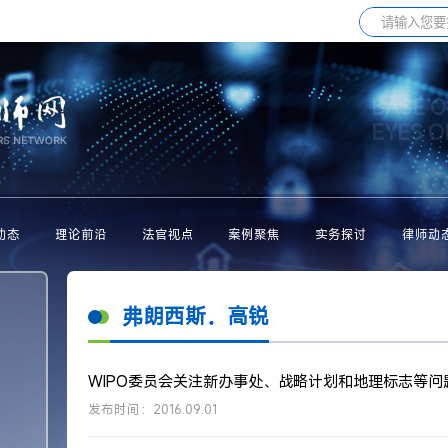
BASE O
EYES 
动态
理论前沿
法官视点
案例聚焦
实务探讨
律师动
弗朗西斯．高锐
WIPO委员会关注新办事处、战略计划和地理标志等问
发布时间：2016.09.01