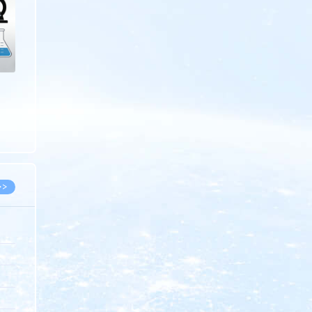
>>
8.07
5.14
5.08