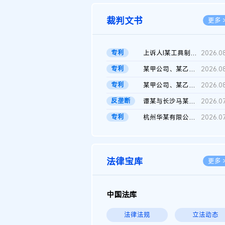
裁判文书
更多 
专利
上诉人I某工具制品有限公司与被上诉人程某及一审被告中华人民共和...
2026.0
专利
某甲公司、某乙公司、某丙公司申请诉前行为保全复议裁定书
2026.0
专利
某甲公司、某乙公司、官某与某丙公司专利申请权权属纠纷 二审判决...
2026.0
反垄断
谭某与长沙马某堆农产品股份有限公司滥用市场支配地位纠纷二审裁...
2026.0
专利
杭州华某有限公司与菲某有限公司侵害发明专利权纠纷
2026.0
法律宝库
更多 
中国法库
法律法规
立法动态