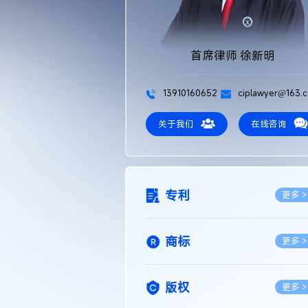
首席律师 徐新明
13910160652
ciplawyer@163.
关于我们
在线咨询
专利
更多 >
商标
更多 >
版权
更多 >