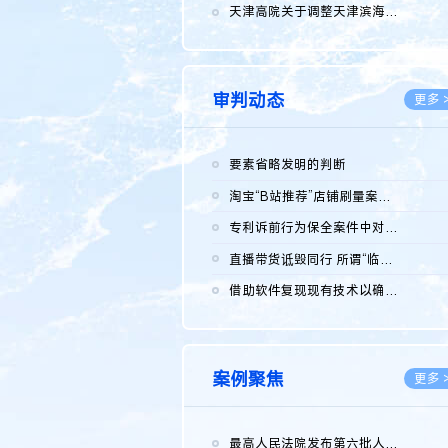
2026.0
天津高院关于调整天津滨海高新技术产业开发区华苑科技园一审普通...
2026.0
审判动态
更多 
要素省略发明的判断
2026.0
淘宝“B站推荐”店铺刷量案维持原判，两被告连带赔偿150万元
2026.0
专利诉前行为保全案件中对仿制药申请人曾作出三类声明的考量及违...
2026.0
直播带货诋毁同行 所谓“临场发挥”不免责
2026.0
借助软件复现现有技术以确认相关参数特征是否被公开
2026.0
案例聚焦
更多 
最高人民法院发布第六批人民法院种业知识产权司法保护典型案例 含...