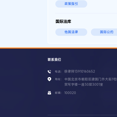
政策指引
国际法库
他国法律
国际公约
联系我们
徐律师13910160652
电话：
中国北京市朝阳区建国门外大街1号
地址：
贸写字楼一座30层3001室
100020
邮编：