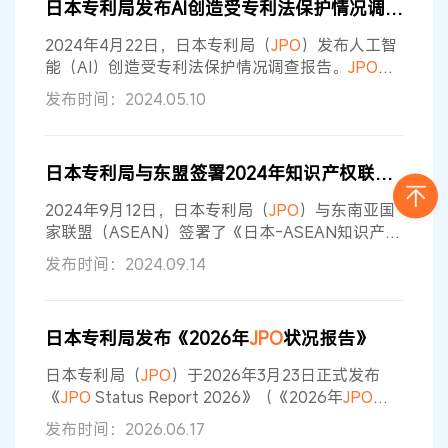
日本专利局发布AI创造受专利法保护情况调查报告
平；商标审查的满意度略有提升。 （1）在日本国
内专利审查质量总体评价中，97.4%的受访者认为
2024年4月22日，日本专利局（
JPO
）发布人工智
专利审查的总体质量“一般
能（AI）创造受专利法保护情况调查报告。
JPO
就
如何在专利法中保护人工智能创造的问题，在国内
发布时间：2024.05.10
外进行了公开信息调查、问卷调查、意见征询，并
汇总了调查报告。结果显示，目前还没有发现在发
明创造过程中因AI的应用影响，需要立刻改变专利
日本专利局与东盟签署2024年知识产权联合声明
法保护方式的特别情况。基于本调查的结果，
JPO
在密切关注AI技术发展的同时，也将探讨专利法如
2024年9月12日，日本专利局（
JPO
）与东南亚国
何保护利用AI的创造
家联盟（ASEAN）签署了《日本-ASEAN知识产权
联合声明2024》。该声明涉及的主要内容包括：公
发布时间：2024.09.14
开专利审查标准、明确在专利申请过程中因翻译错
误而导致专利权丧失问题的重要性等。 根据
《ASEAN知识产权行动计划2016—2025》，
日本专利局发布《2026年
JPO
状况报告》
ASEAN各国一直致力于改善ASEAN地区的知识产
权环境。自2020年以来，
JPO
与ASEAN各国知识
日本专利局（
JPO
）于2026年3月23日正式发布
产权局共同
《
JPO
Status Report 2026》（《2026年
JPO
状
况报告》），以日语和英语双语版本同步公开，全
发布时间：2026.06.17
面梳理日本及全球知识产权发展态势与年度政策成