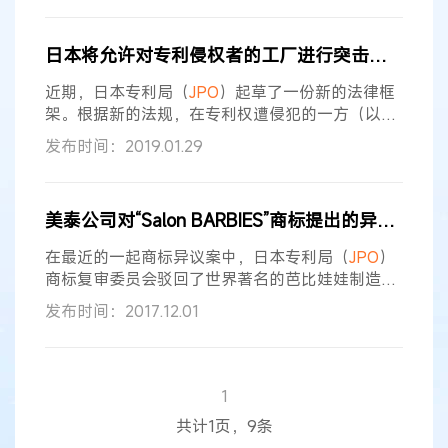
果。报告分为两大板块，第一部分聚焦“知识产权趋
势的事实与数据”，其中第1章详述日本国内专利、
日本将允许对专利侵权者的工厂进行突击搜查
外观设计、商标的申请与注册统计，第2章则汇总
全球五大知识产权局（IP5）的申请与注册动态，
近期，日本专利局（
JPO
）起草了一份新的法律框
为行业
架。根据新的法规，在专利权遭侵犯的一方（以下
简称“原告”）发出请求后，法院将可以下达对专利
发布时间：2019.01.29
侵权者（以下简称“被告”）的工厂进行搜查的命
令，即允许对被告的工厂进行突击搜查以作为专利
侵权调查的一部分。 尽管被告会被迫交出相关文件
美泰公司对“Salon BARBIES”商标提出的异议遭拒
和产品，但目前日本的法律没有规定原告可以到被
告的工厂进行搜查。 美国、德国、英国和中国已经
在最近的一起商标异议案中，日本专利局（
JPO
）
实施了类似的法律。 这项新规主要是用于
商标复审委员会驳回了世界著名的芭比娃娃制造商
美泰公司（Mattel,Inc.）提出的商标异议。该公司
发布时间：2017.12.01
称用于餐馆和粉丝俱乐部服务的商标“Salon
BARBIES”（沙龙芭比）可能会造成混淆或让人联
想到著名的芭比娃娃。 被异议商标 商标注册号为
5881203的系争商标于2016年3月10日提交申请。
1
该商标被指定用于第35类和第43类下的多种服务，
共计1页，9条
包括