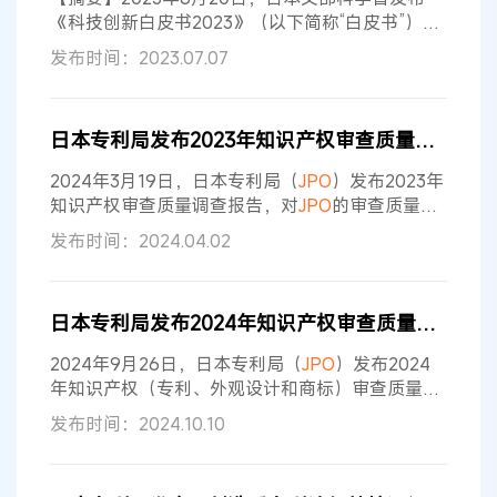
注册和商标的授权量均达
《科技创新白皮书2023》（以下简称“白皮书”）。
白皮书根据《科学技术创新基本法》，总结了日本
发布时间：2023.07.07
政府在振兴科学技术创新方面所采取的措施。本年
度白皮书主要分为两个部分：...
日本专利局发布2023年知识产权审查质量调查报告
2024年3月19日，日本专利局（
JPO
）发布2023年
知识产权审查质量调查报告，对
JPO
的审查质量管
理的实施体系以及实施状况进行评价[1]，同时，基
发布时间：2024.04.02
于上述评价的基础汇总了审查质量改善的建议。
（1）发明专利、外观设计和商标的审查质量评价
方面，评价为“良好”的项目最多。除此之外，发明
日本专利局发布2024年知识产权审查质量调查报告
专利、外观设计和商标审查质量手册等文书的制作
情况、审查手续的明确性等评价为“极好”；提高审
2024年9月26日，日本专利局（
JPO
）发布2024
查质量的举措及其改善情况
年知识产权（专利、外观设计和商标）审查质量调
查报告[1]。国际高质量审查可支持企业顺利开展国
发布时间：2024.10.10
际业务、促进创新并维持健全的交易秩序。总体而
言，日本国内专利审查质量获得了较高评价；PCT
专利申请和外观设计审查的满意度均保持在较高水