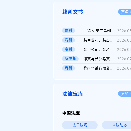
裁判文书
更多 
专利
上诉人I某工具制品有限公司与被上诉人程某及一审被告中华人民共和...
2026.0
专利
某甲公司、某乙公司、某丙公司申请诉前行为保全复议裁定书
2026.0
专利
某甲公司、某乙公司、官某与某丙公司专利申请权权属纠纷 二审判决...
2026.0
反垄断
谭某与长沙马某堆农产品股份有限公司滥用市场支配地位纠纷二审裁...
2026.0
专利
杭州华某有限公司与菲某有限公司侵害发明专利权纠纷
2026.0
法律宝库
更多 
中国法库
法律法规
立法动态