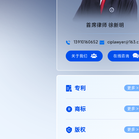
首席律师 徐新明
13910160652
ciplawyer@163.
关于我们
在线咨询
专利
更多 >
商标
更多 >
版权
更多 >