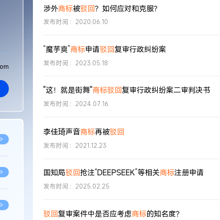
涉外
商标
被
驳回
？如何应对和克服？
发布时间：2020.06.10
“魔芋爽”
商标
申请
驳回
复审行政纠纷案
发布时间：2023.05.18
com
"这！就是街舞"
商标
驳回
复审行政纠纷案二审判决书
发布时间：2024.07.16
李佳琦声音
商标
再被
驳回
>
发布时间：2021.12.23
国知局
驳回
抢注“DEEPSEEK”等相关
商标
注册申请
>
发布时间：2025.02.25
>
驳回
复审案件中是否应考虑
商标
的知名度？