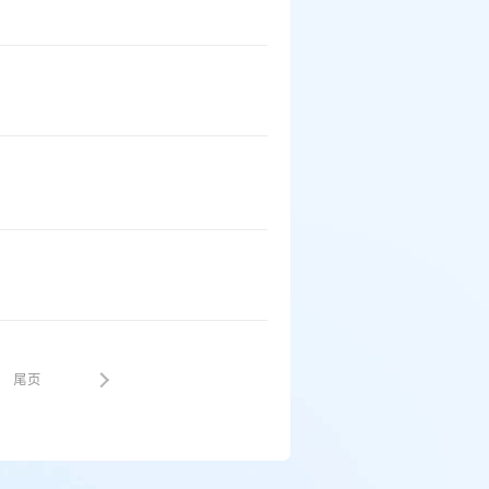
例：刘某与西安某生物科
尾页
作开发合同纠纷案