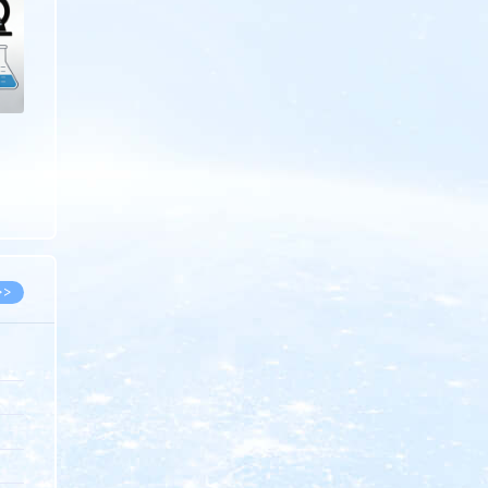
>>
8.07
5.14
5.08