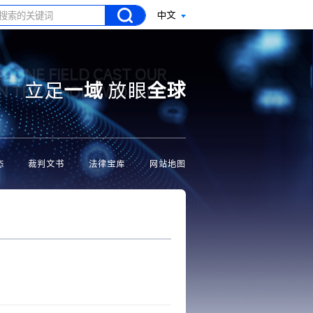
中文
N ONE FIELD CAST OUR
立足
一域
放眼
全球
ON THE WHOLE WORLD
态
裁判文书
法律宝库
网站地图