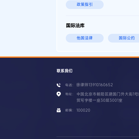
政策指引
国际法库
他国法律
国际公约
联系我们
徐律师13910160652
电话：
中国北京市朝阳区建国门外大街1号
地址：
贸写字楼一座30层3001室
100020
邮编：