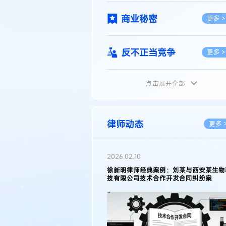
商业秘密
更多 >
反不正当竞争
更多 >
点击展开全部
植物新品种
更多 >
地理标志
更多 >
律师动态
更多 
集成电路布图设计
更多 >
2026.05.11
徐新明律师接受《天津日报》采访：解读
2025年度天津市专利行政保护案例
技术合同
更多 >
传统文化
更多 >