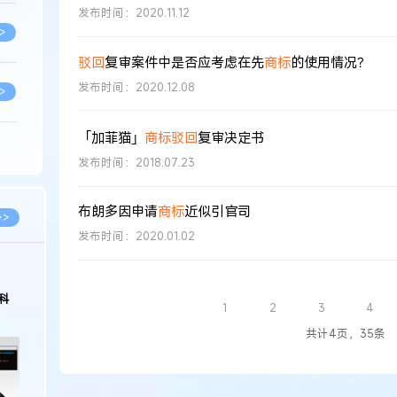
发布时间：2020.11.12
>
驳回
复审案件中是否应考虑在先
商标
的使用情况？
发布时间：2020.12.08
>
「加菲猫」
商标
驳回
复审决定书
>
发布时间：2018.07.23
布朗多因申请
商标
近似引官司
>
>>
发布时间：2020.01.02
>
2026.03.09
2026.02.10
著名知识产权律师徐新明接受《中国经营
徐新明律师经典案
1
2
3
4
报》采访：技术革新下知识产权保护面临新
技有限公司技术合
挑战与应对策略
>
共计4页，35条
>