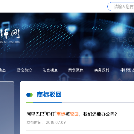
BASE O
EYES 
动态
理论前沿
法官视点
案例聚焦
实务探讨
律师动
商标驳回
阿里巴巴“钉钉”
商标
被
驳回
，我们还能办公吗？
发布时间：2018.07.09