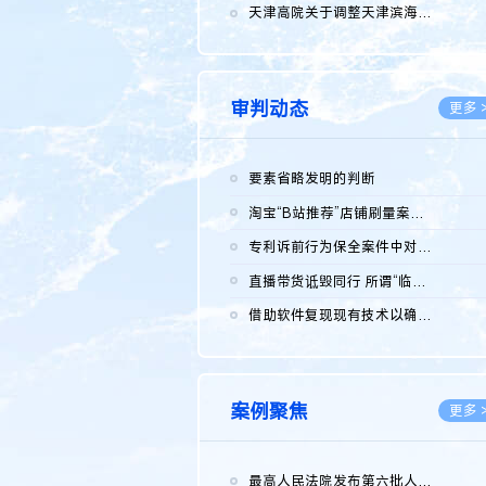
2026.0
天津高院关于调整天津滨海高新技术产业开发区华苑科技园一审普通...
2026.0
审判动态
更多 
要素省略发明的判断
2026.0
淘宝“B站推荐”店铺刷量案维持原判，两被告连带赔偿150万元
2026.0
专利诉前行为保全案件中对仿制药申请人曾作出三类声明的考量及违...
2026.0
直播带货诋毁同行 所谓“临场发挥”不免责
2026.0
借助软件复现现有技术以确认相关参数特征是否被公开
2026.0
案例聚焦
更多 
最高人民法院发布第六批人民法院种业知识产权司法保护典型案例 含...