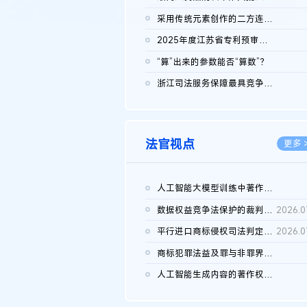
2026.0
采用传统元素创作的二方连续装饰图案作品的独创性及侵权对比认定
2026.0
2025年度江苏省专利预审典型案例
2026.0
“算”出来的参数能否“算数”？
2026.0
浙江司法服务保障最具竞争力营商环境建设典型案例（第二批）含侵...
2026.0
法官视点
更多 
人工智能大模型训练中著作权的合理使用
2026.0
数据权益竞争法保护的裁判路径构建
2026.0
平行进口商标侵权司法判定规则的困境与纾解
2026.0
商标犯罪法益及罪与非罪界限研究
2026.0
人工智能生成内容的著作权司法认定：演进逻辑、现实困境与规则建...
2026.0