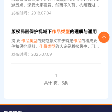
类型
（
作品
法定
），还是允许法院自行认定，取决
游景点，深受大家喜爱。然而不久前，杭州西湖风
于各国
景名胜区湖滨管理处被一纸诉状告上法庭，原因竟
发布时间：2018.07.04
是称西湖音乐喷泉涉嫌剽窃了青岛世园会音乐喷泉
的喷射效果。该案因涉及音乐喷泉喷射效果的呈现
是否构成
作品
、属于何种
法定作品类型
的法律认
版权民刑保护视域下
作品类型
的理解与适用
定，被誉为“中国喷泉著作权纠纷第一案”。 近日，
北京知识产权法院二审审结了上诉人北京中科恒业
摘 要
作品类型
的规范意义在于确定
作品
的构成要
中自技术有限公司（简称中科恒业公司）、上诉人
件和保护规则，
作品类型
的认定是版权民事、刑事
保护首要解决的问题。《著作权法》《刑法》对
作
发布时间：2025.07.09
品类型
兜底事项的规定不同，需要客观看待两法外
在的差异性和内在的融通性，实质上反映的是版权
权利
法定
原则和刑事罪刑
法定
原则的关系，版权权
利
法定
原则是罪刑
法定
原则的基础和前提。版权权
1
利
法定
原则的相对性决定了民事领域
作品类型
的认
共计1页，3条
定具有相对开放性，罪刑
法定
原则的严肃性决定了