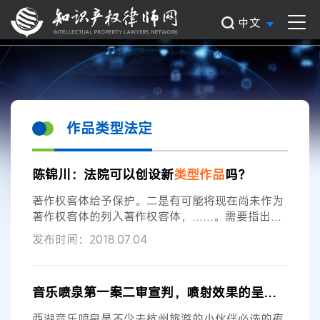
中文
作品类型法定
陈锦川：法院可以创设新
类型
作品
吗？
著作权客体给予保护。二是有可能将现在尚未作为
著作权客体的列入著作权客体，……。需要指出的
是，能否作为著作权法所称的其他
作品
，必须由法
发布时间：2018.07.04
律、行政法规规定，不能由其他规范性文件规定，
以保证法制的统一。”据笔者所知，美国通过立法、
判例不断扩大
作品
种类，德国法则仅仅列举部分
作
音乐喷泉第一案二审宣判，喷射效果的呈现构成美术
品
，其他著作权客体则由法院判定。各国的情况不
完全相同，但是毫无疑问，是由法律直接限定
作品
西湖音乐喷泉是不少去杭州旅游的小伙伴必选的夜