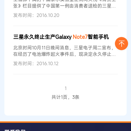
张》栏目提供了中国第一例由消费者送检的三星国
行版
Note
7
燃损手机的检测报告。 此前，央视《消
发布时间：2016.10.20
费主张》栏目曾陪同遭遇国行版
Note7
手机爆炸的
两位消费者张思童和回仁杰，前往中国最权威的检
测机构之一----泰尔实验室，对他们购买后发生了
三星永久终止生产Galaxy
Note7
智能手机
爆炸的
Note
7
手机进行检测。经过数天的燃损原因
分析，泰尔实验室得出了最终结论：张思童的手机
北京时间10月11日晚间消息，三星电子周二宣布，
“因烧损严重，无法推定
在经历了电池爆炸起火事件后，现决定永久停止生
产和销售Galaxy
Note7
智能手机，希望尽早结束公
发布时间：2016.10.12
司历史上这一最耻辱的事件之一。 三星是在韩国股
市收盘后宣布这一消息的。今日，三星已要求全球
合作伙伴停止销售
Note7
。受该消息影响，三星股
价再挫8%，收于1,545,000韩元，意味着公司市值
1
缩水约180亿美元。 一个月以来，
Note7
经历了召
共计1页，3条
回和再