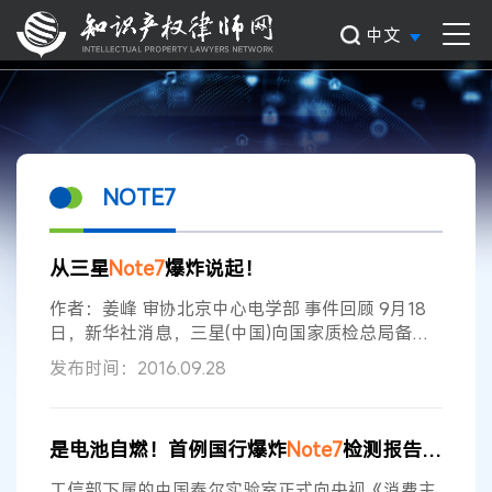
中文
NOTE7
从三星
Note7
爆炸说起！
作者：姜峰 审协北京中心电学部 事件回顾 9月18
日，新华社消息，三星(中国)向国家质检总局备案
召回计划，涉及中国大陆地区受影响的数字移动电
发布时间：2016.09.28
话机数量为1858台。通告中指出本次召回的原因
是：电话机电池在阳极与阴极...
是电池自燃！首例国行爆炸
Note7
检测报告出炉
工信部下属的中国泰尔实验室正式向央视《消费主