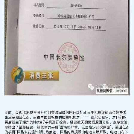
此前，央视《消费主张》栏目曾陪同遭遇国行版Note7手机爆炸的两位消费者
张思童和回仁杰，前往中国最权威的检测机构之一----泰尔实验室，对他们购
买后发生了爆炸的Note 7手机进行检测。经过数天的燃损原因分析，泰尔实验
室得出了最终结论：张思童的手机“因烧损严重，无法推定起火原因”，而回仁杰
的手机“样品未发现外部加热痕迹，样品的热损毁由电池自燃所致，电池由右下