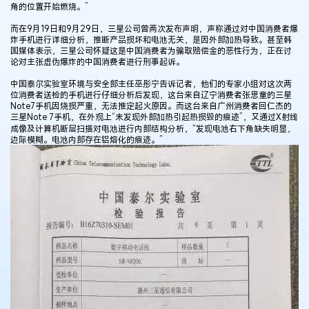
角的位置开始燃烧。”
而在9月19日和9月29日，三星公司曾两次发布声明，声称通过对中国消费者爆
炸手机进行详细分析，推断产品损坏和电池无关，是因外部加热导致。甚至韩
国媒体表示，三星公司怀疑这是中国消费者为骗取赔偿金的恶性行为，正在讨
论对主张虚伪爆炸的中国消费者进行刑事起诉。
中国泰尔实验室环境与安全部主任巫彤宁告诉记者，他们的专家小组对这次两
位消费者送检的手机进行仔细分析后发现，这台来自辽宁消费者张思童的三星
Note7手机因烧损严重，无法推定起火原因。而这台来自广州消费者回仁杰的
三星Note 7手机，在外观上“未发现外部加热引起热损毁的痕迹”，又通过X射线
成像及计算机断层扫描对电池进行内部结构分析，“发现电池右下角缺失明显，
边际模糊。电池内部存在铝熔化的痕迹。”