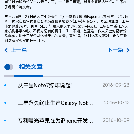
司当时送检的样品一台来自北京，一台来自东莞，却并不清楚这些样品到底属
于哪两位消费者。
三星公司9月29日的公告中还提到了另一家检测机构Exponent实验室，经过调
查，这家实验室的真实名称为毅博科技咨询(上海)有限公司，办公地址位于上海
市浦建路76号。10月13日，记者来到这里进行采访并发现，三星公司委托的这
家机构非常神秘，不仅对记者的提问一问三不知，甚至连工作人员也对记者躲
躲藏藏。对于三星公司送检手机的事情，直到10月18日记者发稿时，也没有收
到这家实验室的任何回应。
上一篇
下一篇
相关文章
从三星Note7爆炸说起！
2016-09-28
三星永久终止生产Galaxy Note7智能手机
2016-10-12
专利曝光苹果在为iPhone开发寿命更长、不会爆炸的电池
2016-10-09