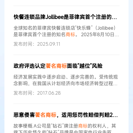
自公布之日起生效。 自治区主席 布小林 2018年6
月1日 内蒙古自治区人民政府关于废止《内蒙古自
快餐连锁品牌Jollibee是菲律宾首个注册的
著名商标
治区
著名商标
认定和保护办法》的决定 为依法推进
简政放权、放管结合、优化服务改革，经2018年5
全球知名的菲律宾快餐连锁店“快乐蜂”（Jollibee）
月11日
是菲律宾首个注册的知名
商标
。 2025年8月10日，
菲律宾知识产权局（IPOPHL）宣布该品牌的标识
发布时间：2025.09.11
及“快乐蜂”整体形象被归类为知名
商标
。 2025年2
月5日，IPOPHL发布了《知名
商标
登记及创设规则
与条例》（Rules and Regulations for the
政府评选认定
著名商标
面临“越位”风险
Declaration and Creation of the
经济发展实践中逐步启动、逐步完善的。受传统观
念影响，在我国从计划经济向市场经济转型过程
中，在从封闭经济向开放经济发展过程中，对驰名
发布时间：2017.06.28
商标
、
著名商标
、知名
商标
的理解和实践还存在一
些误区和偏差。 首先，驰名
商标
是
商标
保护的法律
概念，不是一种荣誉和商业宣传概念。目前，社会
恶意侵害
著名商标
，适用惩罚性赔偿判赔200万元！
上对驰名
商标
的理解还有认识上的误区。驰名
商标
是国际通用的法律概念，目的是对相关公众熟知的
故事梗概 A公司是“钻石”牌注册
商标
的权利人，其
商标
进行法律保护。1884年生效的
旗下历史悠久的“钻石”品牌是中国家电行业先驱品