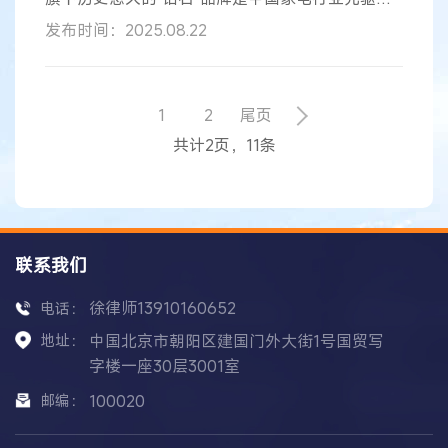
牌之一，曾被评选为广东省
著名商标
、中国驰名
商
发布时间：2025.08.22
标
，入选广东省重点
商标
名录。B公司未经许可长
期、大量销售侵害A公司“钻石”注册
商标
权的风幕机
等产品，且在其官方网站使用“钻石”标识字样，在
其经营的天猫、拼多多、京东等网店平台的商品名
1
2
尾页
称、产品展示页以及产品本身、外包装、使用说明
共计2页，11条
书上突出使用“钻石”标识字样。A
联系我们
徐律师13910160652
电话：
地址：
中国北京市朝阳区建国门外大街1号国贸写
字楼一座30层3001室
邮编：
100020