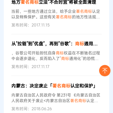
地方
著名商标
立法“不合时宜”将被全面清理
展和“放管服”改革的客观要求，要以积极主动的心
态面对新情况、新问题，着力开展
商标
品牌培育指
当前，一些地方通过立法，给予企业
著名商标
认定
导工作，进一步激发与释放市场活力，助力经济
以及特殊保护。这些有关
著名商标
的地方性法规因
违反我国
商标
法的立法宗旨，有违市场公平竞争，
发布时间：2017.11.15
全国人大常委会法工委近日要求予以全面清理，地
方
著名商标
制度也将面临废止。 记者从全国人大常
委会法工委获悉，今年5月，来自全国二十多所大
从“拉链”到“优盘”，再到“谷歌”：
商标
通用化的悲与喜
学的108位知识产权研究生联名致信法工委，指出
部分地方性法规和地方政府规章规定了
著名商标
的
，谷歌公司开始担忧自身
商标
权益在不断驰名过程
认定和保护制度。 这些地方立法大多规定
中会逐步退化，反而陷入了“
商标
通用化”的恐慌。
其实，在“Google”之前，已经出现很多
著名商标
通
发布时间：2017.11.17
用化的例子，从“拉链”到“尼龙”，从“吉普”到“阿司匹
林”，再从“木糖醇”到“优盘”，这些例子不断警示人
们：
商标
名称在普遍性的推进过程中可能会面临
商
内蒙古：决定废止「
著名商标
认定和保护」
标
通用化危机。 在先案例： 1.拉链zipper案件 “拉
链”是1893年由美国芝加哥人
内蒙古自治区人民政府令 第231号 《内蒙古自治区
人民政府关于废止<内蒙古自治区
著名商标
认定和
保护办法>的决定》已经2018年5月11日自治区人民
发布时间：2018.06.26
政府2018年第5次常务会议审议通过，现予公布，