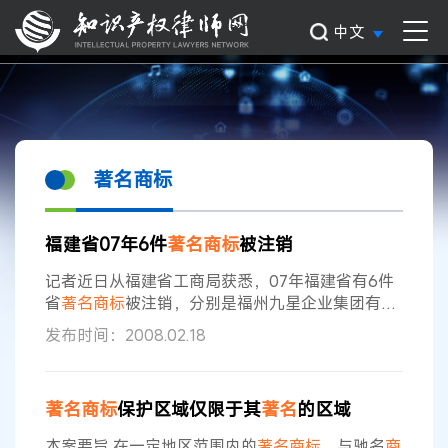
中文
著名商标
福建省07年6件
著名商标
被注销
记者近日从福建省工商局获悉，07年福建省有6件
省
著名商标
被注销，分别是福州九星企业集团有限
公司的“九星”电蚊拍、电灭虫器；华达集团（福
发布时间：2008.02.18
建）有限公司的“CONGLI”收录两用机、组合音
响、扩音机；福建玄武石材集团公司的“玄武”石
板、建筑石料；漳浦天福食品开发有限公司的“天
著名商标
保护区域仅限于其
著名
的区域
福”茶叶；福建泉州清源啤酒朝日有限公司的“清源”
啤酒；福建省南安市福山五金机电有限公司的“FS
本案要旨 在一定地区范围内的
著名商标
，与驰名
商