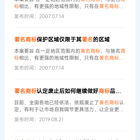
及图”轴承。（记者 郑彦）
标
相比，有更强的地域性限制，只有在
著名商标
的
认定区域内的同行业内，相关公众对该
著名商标
的
发布时间：2007.07.14
认知程度，才会达到类似于驰名
商标
的认知程度，
才会因其他企业或产品的侵权行为造成对该
著名商
标
的混淆。因此，对在一定区域内
著名商标
的保
著名商标
保护区域仅限于其
著名
的区域
护，应以在
著名商标
的认定区域内赋予与驰名
商标
等同的保护，而不能将
著名商标
完全等同于驰名
商
本案要旨 在一定地区范围内的
著名商标
，与驰名
商
标
，给予相同的保护。 简要案情 “大明
标
相比，有更强的地域性限制，只有在
著名商标
的
认定区域内的同行业内，相关公众对该
著名商标
的
发布时间：2007.07.14
认知程度，才会达到类似于驰名
商标
的认知程度，
才会因其他企业或产品的侵权行为造成对该
著名商
标
的混淆。因此，对在一定区域内
著名商标
的保
著名商标
认定废止后如何继续做好
商标
品牌培育工作
护，应以在
著名商标
的认定区域内赋予与驰名
商标
等同的保护，而不能将
著名商标
完全等同于驰名
商
目前，全国各地已经依法、依规废止了
著名商标
认
标
，给予相同的保护。 简要案情 “大明
定，有利于让市场自我调节更具活力，让企业更好
地适应新形势下逐步完善的市场发展机制。
著名商
发布时间：2019.08.21
标
认定废止后，应当审时度势，认真思考，坚持以
问题为导向，积极探寻新方法、落实新举措、展现
新作为。
著名商标
退出，实际上是顺应市场经济发