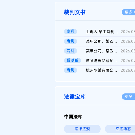
裁判文书
更多 
专利
上诉人I某工具制品有限公司与被上诉人程某及一审被告中华人民共和...
2026.0
专利
某甲公司、某乙公司、某丙公司申请诉前行为保全复议裁定书
2026.0
专利
某甲公司、某乙公司、官某与某丙公司专利申请权权属纠纷 二审判决...
2026.0
反垄断
谭某与长沙马某堆农产品股份有限公司滥用市场支配地位纠纷二审裁...
2026.0
专利
杭州华某有限公司与菲某有限公司侵害发明专利权纠纷
2026.0
法律宝库
更多 
中国法库
法律法规
立法动态