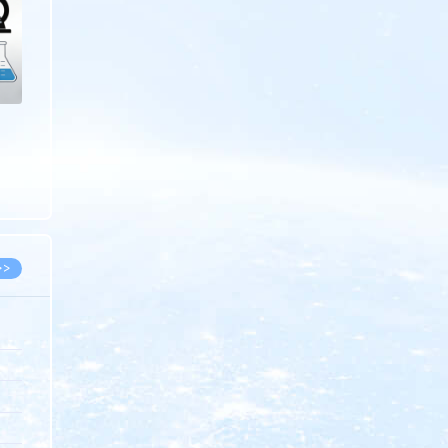
>>
8.07
5.14
5.08