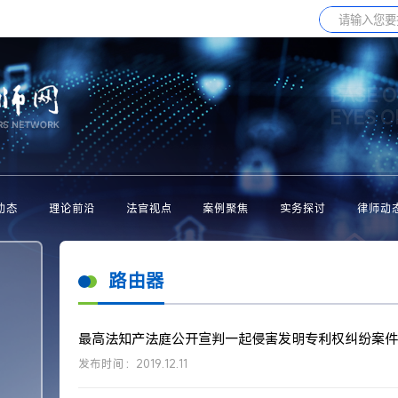
BASE O
EYES 
动态
理论前沿
法官视点
案例聚焦
实务探讨
律师动
路由器
最高法知产法庭公开宣判一起侵害发明专利权纠纷案件
发布时间：2019.12.11