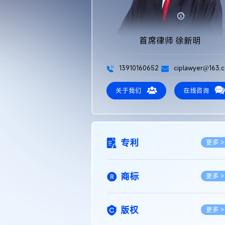
首席律师 徐新明
13910160652
ciplawyer@163.
关于我们
在线咨询
专利
更多 >
商标
更多 >
版权
更多 >