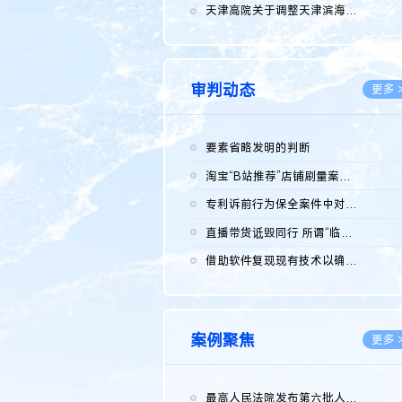
2026.0
天津高院关于调整天津滨海高新技术产业开发区华苑科技园一审普通...
2026.0
审判动态
更多 
要素省略发明的判断
2026.0
淘宝“B站推荐”店铺刷量案维持原判，两被告连带赔偿150万元
2026.0
专利诉前行为保全案件中对仿制药申请人曾作出三类声明的考量及违...
2026.0
直播带货诋毁同行 所谓“临场发挥”不免责
2026.0
借助软件复现现有技术以确认相关参数特征是否被公开
2026.0
案例聚焦
更多 
最高人民法院发布第六批人民法院种业知识产权司法保护典型案例 含...