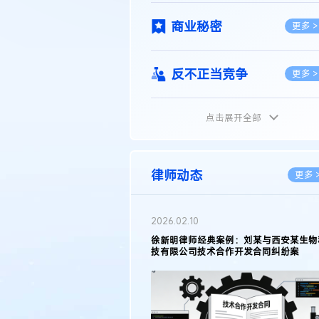
商业秘密
更多 >
反不正当竞争
更多 >
点击展开全部
植物新品种
更多 >
地理标志
更多 >
律师动态
更多 
集成电路布图设计
更多 >
2026.02.10
权律师徐新明接受《中国经营
徐新明律师经典案例：刘某与西安某生物
技术革新下知识产权保护面临新
技有限公司技术合作开发合同纠纷案
技术合同
策略
更多 >
传统文化
更多 >