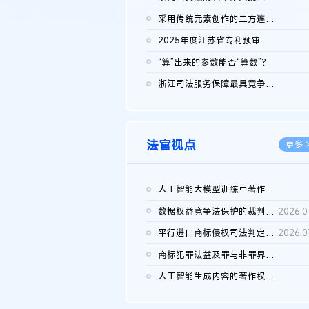
2026.0
采用传统元素创作的二方连续装饰图案作品的独创性及侵权对比认定
2026.0
2025年度江苏省专利预审典型案例
2026.0
“算”出来的参数能否“算数”？
2026.0
浙江司法服务保障最具竞争力营商环境建设典型案例（第二批）含侵...
2026.0
法官视点
更多 
人工智能大模型训练中著作权的合理使用
2026.0
数据权益竞争法保护的裁判路径构建
2026.0
平行进口商标侵权司法判定规则的困境与纾解
2026.0
商标犯罪法益及罪与非罪界限研究
2026.0
人工智能生成内容的著作权司法认定：演进逻辑、现实困境与规则建...
2026.0