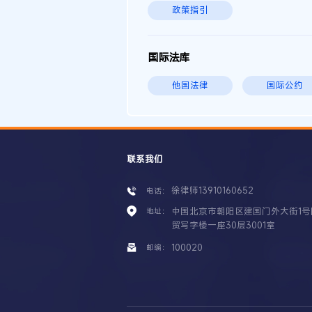
政策指引
国际法库
他国法律
国际公约
联系我们
徐律师13910160652
电话：
中国北京市朝阳区建国门外大街1号
地址：
贸写字楼一座30层3001室
100020
邮编：