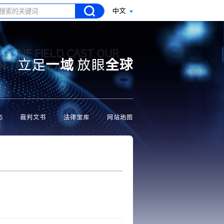
中文
N ONE FIELD CAST OUR
立足
一域
放眼
全球
ON THE WHOLE WORLD
态
裁判文书
法律宝库
网站地图