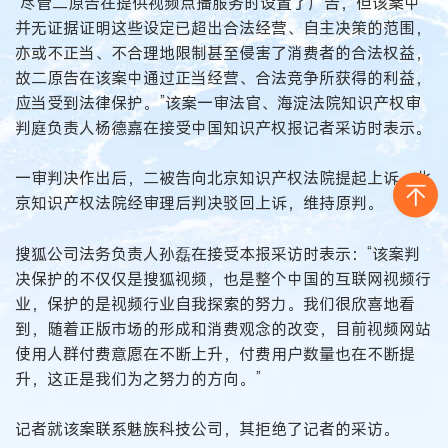
“尽管二原告在提供视频点播服务时设置了广告，但该案中
并无证据证明这些设定已超出合法经营、自主决策的范围，
亦或不正当、不合理地限制甚至侵害了消费者的合法权益，
故二原告在该案中通过正当经营、合法竞争所获得的利益，
应当受到法律保护。”该案一审法官、海淀法院知识产权审
判庭负责人杨德嘉在接受中国知识产权报记者采访时表示。
一审判决作出后，二被告向北京知识产权法院提起上诉，北
京知识产权法院经审理后判决驳回上诉，维持原判。
搜狐公司法务负责人孙磊在接受本报采访时表示：“该案判
决保护的不仅仅是搜狐视频，也是整个中国的互联网视频行
业，保护的是视频行业自我探索的努力。我们很欣喜地看
到，随着正版市场的形成和消费观念的改变，目前视频网站
使用人群付费意愿在不断上升，付费用户数量也在不断提
升，这正是我们为之努力的方向。”
记者就该案联系魅族科技公司，其拒绝了记者的采访。