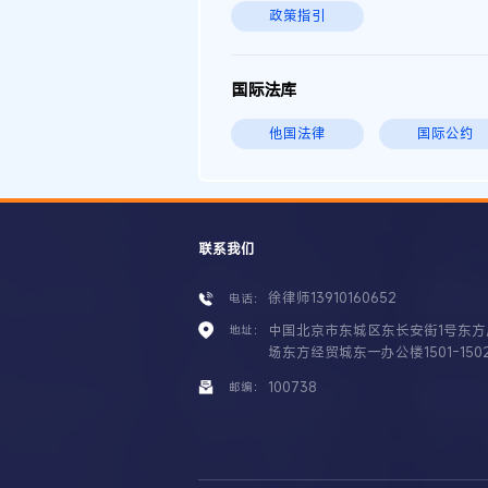
政策指引
国际法库
他国法律
国际公约
联系我们
徐律师13910160652
电话：
中国北京市东城区东长安街1号东方
地址：
场东方经贸城东一办公楼1501-150
100738
邮编：