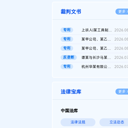
裁判文书
更多 
专利
上诉人I某工具制品有限公司与被上诉人程某及一审被告中华人民共和...
2026.0
专利
某甲公司、某乙公司、某丙公司申请诉前行为保全复议裁定书
2026.0
专利
某甲公司、某乙公司、官某与某丙公司专利申请权权属纠纷 二审判决...
2026.0
反垄断
谭某与长沙马某堆农产品股份有限公司滥用市场支配地位纠纷二审裁...
2026.0
专利
杭州华某有限公司与菲某有限公司侵害发明专利权纠纷
2026.0
法律宝库
更多 
中国法库
法律法规
立法动态