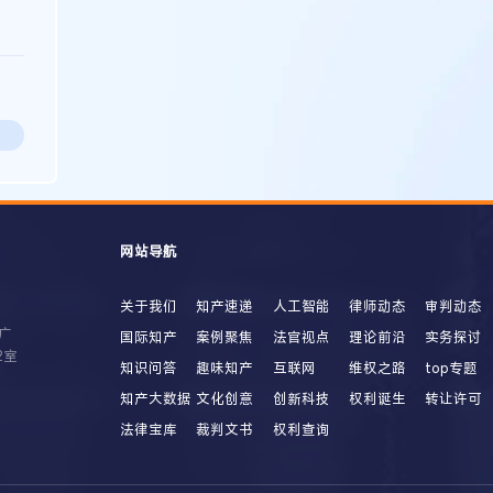
网站导航
关于我们
知产速递
人工智能
律师动态
审判动态
广
国际知产
案例聚焦
法官视点
理论前沿
实务探讨
2室
知识问答
趣味知产
互联网
维权之路
top专题
知产大数据
文化创意
创新科技
权利诞生
转让许可
法律宝库
裁判文书
权利查询