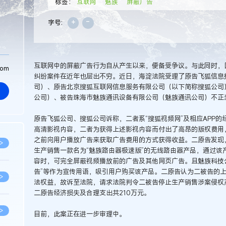
标签：
互联网
魅族
屏蔽广告
+
-
字号:
互联网中的屏蔽广告行为自从产生以来，便备受争议。与此同时，
com
纠纷案件在近年也层出不穷。近日，海淀法院受理了原告飞狐信息
司）、原告北京搜狐互联网信息服务有限公司（以下简称搜狐公司
公司）、被告珠海市魅族通讯设备有限公司（魅族通讯公司）不正
原告飞狐公司、搜狐公司诉称，二者系“搜狐视频网”及相应APP的
高清影视内容，二者为获得上述影视内容而付出了高昂的版权费用
之前向用户播放广告来获取广告费用的方式获得收益。二原告发现
>
生产销售一款名为“魅族路由器极速版”的无线路由器产品，通过该
容时，可完全屏蔽视频播放前的广告及其他网页广告。且魅族科技
告”等作为宣传用语，吸引用户购买该产品。二原告认为二被告的
>
法权益，故诉至法院，请求法院判令二被告停止生产销售涉案侵权
二原告经济损失及合理支出共210万元。
>
目前，此案正在进一步审理中。