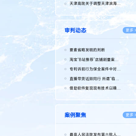
2026.0
天津高院关于调整天津滨海高新技术产业开发区华苑科技园一审普通...
2026.0
审判动态
更多 
要素省略发明的判断
2026.0
淘宝“B站推荐”店铺刷量案维持原判，两被告连带赔偿150万元
2026.0
专利诉前行为保全案件中对仿制药申请人曾作出三类声明的考量及违...
2026.0
直播带货诋毁同行 所谓“临场发挥”不免责
2026.0
借助软件复现现有技术以确认相关参数特征是否被公开
2026.0
案例聚焦
更多 
最高人民法院发布第六批人民法院种业知识产权司法保护典型案例 含...