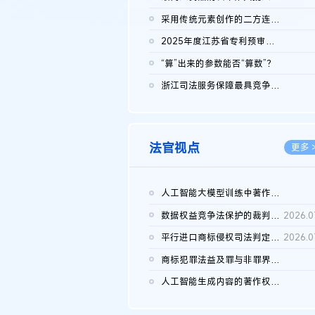
2026.0
采用传统元素创作的二方连续装饰图案作品的独创性及侵权对比认定
2026.0
2025年度江苏省专利预审典型案例
2026.0
“算”出来的参数能否“算数”？
2026.0
浙江司法服务保障最具竞争力营商环境建设典型案例（第二批）含侵...
2026.0
法官视点
更多 
人工智能大模型训练中著作权的合理使用
2026.0
数据权益竞争法保护的裁判路径构建
2026.0
平行进口商标侵权司法判定规则的困境与纾解
2026.0
商标犯罪法益及罪与非罪界限研究
2026.0
人工智能生成内容的著作权司法认定：演进逻辑、现实困境与规则建...
2026.0