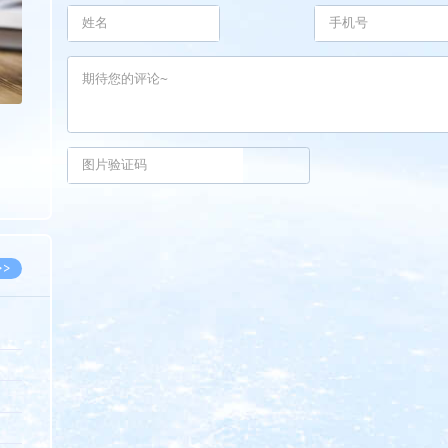
>>
8.07
5.14
5.08