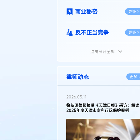
商业秘密
更多 >
反不正当竞争
更多 >
点击展开全部
植物新品种
更多 >
地理标志
更多 >
律师动态
更多 
集成电路布图设计
更多 >
2026.05.11
徐新明律师接受《天津日报》采访：解读
2025年度天津市专利行政保护案例
技术合同
更多 >
传统文化
更多 >