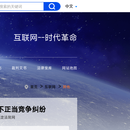
中文
互联网--时代革命
态
裁判文书
法律宝库
网站地图
>
>
首页
互联网
其他
不正当竞争纠纷
海淀法院网