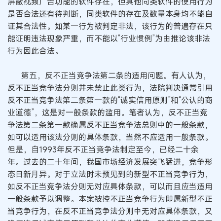
屏蔽视频广告功能的软件存在，但其他同类软件的使用行为
是否合法还有待判断，同类软件的存在及数量本身均不能自
证其合法性。如某一行为被判定非法，该行为的普遍存在只
能证明违法现象严重，而不能以“行业惯例”为由推论该非法
行为因此合法。
第五，反不正当竞争法第二条的适用问题。有人认为，
反不正当竞争法分则并未禁止此类行为，法院判决通常引用
反不正当竞争法第二条第一款的“诚实信用原则”和“公认的商
业道德”，这是对一般条款的滥用。笔者认为，反不正当竞
争法第二条第一款确属反不正当竞争法总则中的一般条款，
如可以适用该法分则的具体条款，当然不应适用一般条款。
但是，自1993年反不正当竞争法制定至今，已经二十余
年。过去的二十年间，我国市场经济发展突飞猛进，竞争形
态日新月异。对于立法时未预见到的新型不正当竞争行为，
如反不正当竞争法分则无对应具体条款，可以而且应当适用
一般条款予以调整。本案被控不正当竞争行为即属新型不正
当竞争行为，在反不正当竞争法分则中无对应具体条款，又