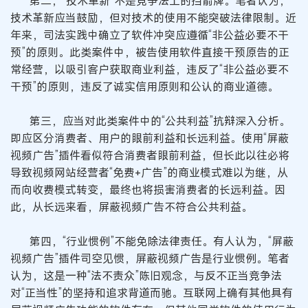
第二，“技术革新”不是竞争法上的挡箭牌。笔者认为，
技术革新应当鼓励，但对技术的使用不能突破法律限制。近
年来，司法实践中确立了软件冲突应遵循“非公益必要不干
预”的原则。此类案件中，被告使用软件直接干预原告的正
常经营，以吸引客户获取商业利益，违反了“非公益必要不
干预”的原则，违反了诚实信用原则和公认的商业道德。
第三，应当对此类案件中的“公共利益”抗辩深入分析。
即应区分消费者、用户的眼前利益和长远利益。使用“屏蔽
视频广告”插件看似符合消费者眼前利益，但长此以往必将
导致视频网站经营者“免费+广告”的商业模式难以为继，从
而向收费模式转变，最终也将损害消费者的长远利益。因
此，从长远来看，屏蔽视频广告不符合公共利益。
第四，“行业惯例”不能免除法律责任。有人认为，“屏蔽
视频广告”插件司空见惯，屏蔽视频广告是行业惯例。笔者
认为，这是一种“法不责众”陈旧观念，与反不正当竞争法
对“正当性”的坚持和追求背道而驰。互联网上确有其他具有