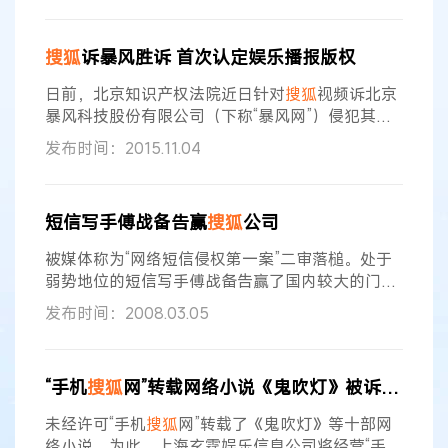
权纷争得以彻底化解，亿万网民从此可以在搜狗网
站获得大量正版歌曲。 在这份和解协议里，国际四
搜狐
诉暴风胜诉 首次认定娱乐播报版权
大唱片公司——环球唱片有限音乐、华纳唱片有限
公司、索尼音乐娱乐香港有限公司、金牌大风娱乐
日前，北京知识产权法院近日针对
搜狐
视频诉北京
有限公司与北京
搜狐
互联网
暴风科技股份有限公司（下称“暴风网”）侵犯其
《
搜狐
视频娱乐播报》著作权纠纷一案，做出终审
发布时间：2015.11.04
判决，认定暴风网构成侵权，承担民事赔偿责任。
据了解，法院首次认定了娱乐新闻作品应受法律保
护，认为对在播放娱乐新闻影像、图片、画面特效
短信写手傅战备告赢
搜狐
公司
的同时，配合旁白、字幕、音效制作而完成的作
品，具有较高的独创性，属于类似摄制电影的方法
被媒体称为“网络短信侵权第一案”二审落槌。处于
创作的作品，应受法律保护，他人未经许可不能复
弱势地位的短信写手傅战备告赢了国内较大的门户
制
网站——
搜狐
互联网公司。业界评价，这一案件不
发布时间：2008.03.05
仅彰显出公民著作权意识的觉醒，在中国的网络传
播史、传媒著作权保护史上也都具有重要的现实意
义。 网络短信著作权第一案 2007年12月3日，上
“手机
搜狐
网”转载网络小说《鬼吹灯》被诉侵权
海市高级人民法院终审维持了一审判决，判令北京
搜狐
互联网信息服务有限公司停止侵权、赔偿原告
未经许可“手机
搜狐
网”转载了《鬼吹灯》等十部网
人傅战备经济损失人民币10万元、在
络小说，为此，上海玄霆娱乐信息公司将经营“手机