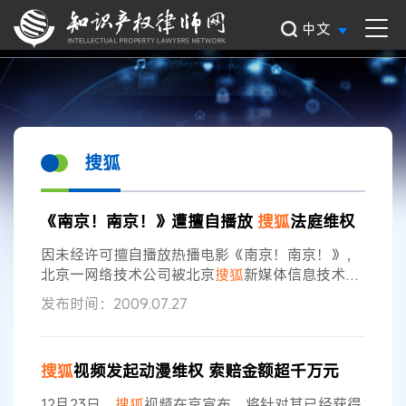
中文
搜狐
《南京！南京！》遭擅自播放
搜狐
法庭维权
因未经许可擅自播放热播电影《南京！南京！》，
北京一网络技术公司被北京
搜狐
新媒体信息技术有
限公司以侵犯著作权为由诉至法院，日前，北京市
发布时间：2009.07.27
海淀区人民法院受理了此案。 原告诉称，2009年5
月27日，原告斥巨资购得该片的独家信息网络传播
权，在原告的
搜狐
网络平台上播出。被告为获取经
搜狐
视频发起动漫维权 索赔金额超千万元
济利益，在其主办的网站上提供该剧的在线播放服
务、网络电视播放，使得社会公众可以通过该网站
12月23日，
搜狐
视频在京宣布，将针对其已经获得