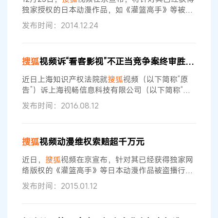
任意观看该剧，侵犯了原告享有
独家授权的日本动漫作品，如《灌篮高手》等被盗
版盗播行为，发起特别维权行动，索赔金额超过千
发布时间：2014.12.24
万元。据悉，这是
搜狐
视频首次就日本动漫作品的
重点维权。 据
搜狐
视频相关负责人介绍，针对
搜狐
视频独家日本动漫作品被盗版盗播，
搜狐
视频均已
搜狐
视频诉“看客影视”不正当竞争案终审胜诉，获赔14.5万元
进行了证据保全，公证动漫作品达数百部次，涉及
侵权网站10余家。其中，针对部分网站盗版播放
近日上海知识产权法院就
搜狐
视频（以下简称“原
《灌篮高手》，
搜狐
视频日前以侵害作品
告”）诉上海视畅信息科技有限公司（以下简称“被
告”）不正当竞争纠纷一案，判决原告终审胜诉，被
发布时间：2016.08.12
告经营的聚合软件“看客影视”构成对原告的不正当
竞争，应立即停止提供源自
搜狐
视频的内容实施不
正当竞争行为；连续72小时在涉案网站上刊登声
搜狐
视频动漫维权索赔超千万元
明，消除影响；并赔偿原告经济损失及合理支出共
计14.5万元。 此前，
搜狐
视频通过监控发现，被告
近日，
搜狐
视频在京宣布，针对其已经获得独家网
未经授权许可，在其运营的网站上发布
络版权的《灌篮高手》等日本动漫作品被盗播行
为，将发起维权行动，索赔金额将超过千万元。据
发布时间：2015.01.12
悉，这是
搜狐
视频首次就日本动漫作品展开重点维
权。 据
搜狐
视频相关负责人介绍，针对
搜狐
视频获
得独家授权的日本动漫作品被盗版盗播，
搜狐
视频