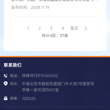
搜狐
网”的
搜狐
互联网信息公司诉至法院要求索赔。
发布时间：2008.11.19
日前，北京市海淀区人民法院受理了这起著作权纠
纷案。 原告上海玄霆娱乐信息公司诉称，其系原创
文学门户网站“起点中文网”运营商，对网站内登载
的《鬼吹灯》、《鬼吹灯Ⅱ》、《盗墓风水师》等
1
2
3
4
尾页
10部作品独家享有信息网络传播权，被告未经许可
共计4页，37条
即在其经营的“手机
搜狐
网”上转载
联系我们
徐律师13910160652
电话：
地址：
中国北京市朝阳区建国门外大街1号国贸写
字楼一座30层3001室
邮编：
100020