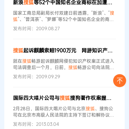
新浪
搜狐
等52个中国知名企业商标在加遭抢注
均已进行了证据保全，涉及10余家网站。其中，对
于部分网站盗播《灌篮高手》，
搜狐
视频已提起诉
国家工商总局副局长付双建日前透露，“新浪”、“
搜
讼，法院已经受理。由于日本动漫作品在我国版权
狐
”、“普洱茶”、“梦娜”等52个中国知名企业的商
标，在加拿大遭到抢注。 付双建表示，商标的地域
发布时间：2009.08.27
性决定了中国企业要想在国外取得商标保护，就必
须根据当地国家或者地区的法律，通过履行一定的
程序取得商标权，这样才能受到保护。 据付双建透
搜狐
起诉麒麟索赔1900万元 网游知识产权第一案
露，截至2008年，通过马德里商标国际注册体系
到我国申请注册的海外商标总量已达13万多件，而
就在
搜狐
畅游起诉麒麟网侵犯知识产权案正式进入
我国企业通过该体系
司法调查后一个月，日前，
搜狐
畅游公司向法院提
交诉讼标的追加申请，新的诉讼请求除要求麒麟网
发布时间：2009.09.29
停止运营《成吉思汗》游戏外，还把向被告麒麟网
的侵权索赔金额提高至1906．3万，关于网络知识
产权保护的话题再度引起业界的关注。 2009网游
国际四大唱片公司与
搜狐
搜狗著作权案握手言和
知识产权第一案 今年7月，因涉嫌侵权使用
搜狐
畅
游《天龙八部》网游相关程序开发运营网游《成吉
2月28日，国际四大唱片公司与北京
搜狐
、搜狗公
思汗》，
搜狐
畅游对麒麟网侵犯知识产权
司在北京市高级人民法院的主持下签订和解协议。
至此，一起涉及105首流行歌曲、涉案总标的达
发布时间：2013.03.04
5400万元的著作权大案得以圆满解决，多年的版