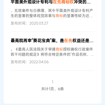
平面类外观设计专利与
在先
商标权
冲突的评判分析
争设计与
在先
商标
是否近似及是否易导致混淆，实
质是保护
商标权
人的合法利益与消费者识别来源的
、无效案件与日俱增，其中平面类外观设计专利产
权利。二是精准认定“
商标
性使用”，结合
生的显著的整体视觉效果与
商标
的显著性较为近
似，其与
在先
商标权
发生的冲突引起社会广泛关
发布时间：2020.03.27
注。 正是由于平面类外观设计产品专利权与
在先
商
标权
利的客体存在相似之处，导致二者的权利极易
混淆，冲突时有发生。针对专利审查阶段或后续无
最高院再审“葵花宝典”案，是
在先
权益还是通用名称？
效阶段中如何解决矛盾，实践和理论上存在较大分
歧。本文从二者的定义、区别与联系切入，加以案
。《最高人民法院关于审理
商标
授权确权行政案件
例佐证，提出现阶段解决冲突的建议。尤其是，新
若干问题的规定》将符合特定条件的“作品名称、作
修改的
品中的角色名称等”纳入“
在先
权利”给予保护，并非
发布时间：2022.04.06
在著作权法等法律之外创设了新的权益。在
商标
法
已经对
在先
权利保护作出明确规定的情况下，本案
可不再考虑反不正当竞争法的适用。 需要指出的
是，注册
商标
的注销与
商标权
无效的法律后果不
1
同。本案裁定提审之后，上海游奇公司向国家知识
共计1页，6条
产权局申请注销诉争
商标
。根据《中华人民共和国
商标