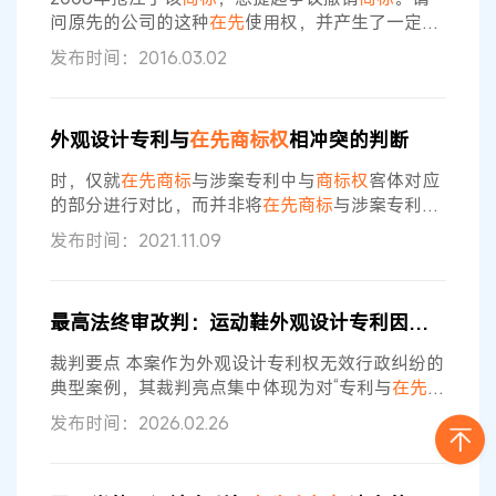
的是诉争
商标
与涉案图形独创性部分构成实质性
问原先的公司的这种
在先
使用权，并产生了一定的
影响力的这种权利能不能被现在的公司承继，并以
发布时间：2016.03.02
此为由提出争议？ 北京
商标
律师回复： 您好！ 由
于原公司已注销，原公司因
在先
使用而对所述
商标
形成的权利随之终止，除非有证据能够证明现公司
外观设计专利与
在先
商标权
相冲突的判断
受让了原公司的资产，那么，原公司对所述
商标
享
有的
在先
使用权也由现公司一并承继。 中国知识产
时，仅就
在先
商标
与涉案专利中与
商标权
客体对应
权律师网
的部分进行对比，而并非将
在先
商标
与涉案专利外
观设计整体进行对比。[7]例如，在第38641号无效
发布时间：2021.11.09
宣告审查决定中，涉案专利为带图案的旅行箱，
在
先
商标
为一图案，核定使用商品中包含旅行箱，则
仅将涉案专利产品中与
在先
商标
对应的图案进行对
最高法终审改判：运动鞋外观设计专利因侵犯彪马
比，以确定其相同相似性。[8]
在先
商标
和涉案专
利产品中与之对应图案的比较遵循的是
商标
的相
裁判要点 本案作为外观设计专利权无效行政纠纷的
同、相似性认定标准，对于相同的标准
典型案例，其裁判亮点集中体现为对“专利与
在先
商
标权
冲突”判断规则的精细化适用与司法导向的明
发布时间：2026.02.26
确：一是确立权利冲突审查实质标准，明确判断外
观设计专利权与
在先
商标权
冲突，需以
商标
侵权标
准为核心，审查专利实施是否构成
商标
性使用、诉