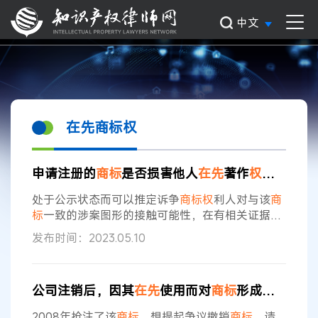
中文
在先商标权
申请注册的
商标
是否损害他人
在先
著作
权
的认定
处于公示状态而可以推定诉争
商标权
利人对与该
商
标
一致的涉案图形的接触可能性，在有相关证据予
以佐证且无其他相矛盾证据的情形下，可以作为证
发布时间：2023.05.10
明当事人系涉案图形利害关系人的证据。当事人在
诉争
商标
申请日前将涉案图形在微博、百度等互联
网平台上公开使用的证据，亦可以证明其享有
在先
公司注销后，因其
在先
使用而对
商标
形成的权利可否被其他公司承继？
著作
权
、诉争
商标权
利人具有接触可能性。 诉争
商
标
图形与涉案图形构成实质性相似的认定，应当指
2008年抢注了该
商标
，想提起争议撤销
商标
。请