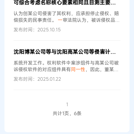
可综合考虑名称核心要素相同且目测主要性状高度相似等认定品种的
情[1] 上海伟匠公司获准注册“伟匠”等三件商标，核
定使用商品类别均为第7类机器人、清洗设备等。
认为创某公司侵害了其权利，应承担停止侵权、赔
吉林伟匠公司系上海伟匠公司的全资
偿损失的民事责任。
一
审法院认为，被诉侵权品种
与涉案授权品种均为蝴蝶兰，被诉侵权品种所使用
发布时间：2025.10.15
的名称为“紫水晶”，与授权品种名称“钜宝紫水晶”近
似。同时，钜某公司也提交了其自行委托检测的检
验报告，对被诉侵权品种与涉案授权品种的
同一性
沈阳博某公司等与沈阳高某公司等侵害计算机软件著作权纠纷案二审判决书
进行了初步举证。综合分析，被诉侵权的“紫水晶”
蝴蝶兰植株为授权品种“钜宝紫水晶”的可能
性
较
系统开发工作。权利软件中案涉组件与高某公司被
大，达到了高度盖然性的证明标准，故推定被
诉侵权软件的对应组件具有
同一性
，因此，董某、
高某公司侵害了权利软件的著作权，应当承担损害
发布时间：2025.01.22
赔偿责任。张某系高某公司、熹某公司的实际控制
人，国某公司与高某公司存在业务混同、人事混
同，高某公司、熹某公司、国某公司、张某与董某
应当承担共同侵权责任。（二）博某方拥有技术秘
1
密并对技术秘密采取了相应保密措施，包括与董某
共计1页，6条
签订了保密协议，对信息系统设置了登录认证功
能，系统