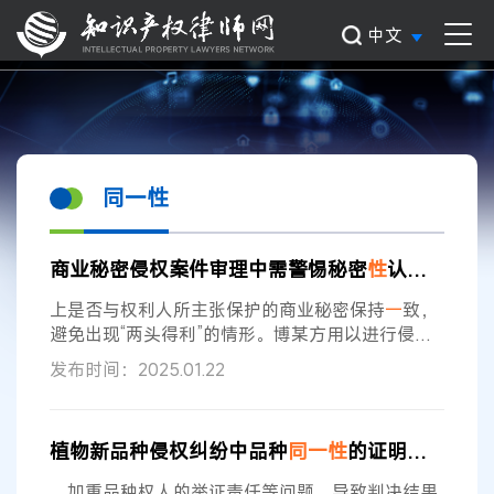
中文
同一性
商业秘密侵权案件审理中需警惕秘密
性
认定与侵权
上是否与权利人所主张保护的商业秘密保持
一
致，
避免出现“两头得利”的情形。博某方用以进行侵权
同一性
比对的客户信息内容，与其在秘密
性
认定环
发布时间：2025.01.22
节作为信息集合所主张的客户信息内容明显不同。
因此，对博某方关于高某方的数据库中有283家客
户信息与博某方的涉案客户信息构成实质性相同的
植物新品种侵权纠纷中品种
同一性
的证明责任问题
主张，不予采信。 经过比对，高某方被诉侵权软件
系统数据库中仅有20家客户信息与博某方信息实质
、加重品种权人的举证责任等问题，导致判决结果