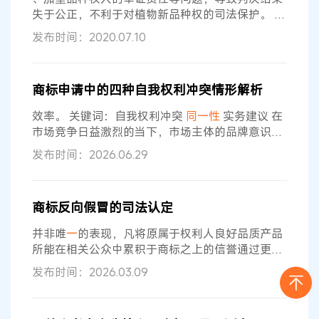
性相同，仅占博某方441家客户信息的
失于公正，不利于对植物新品种权的司法保护。 当
事人的举证难与证明责任认识的不明晰具有
一
定的
发布时间：2020.07.10
关联
性
，因此探明相关的证明责任和审查规则是审
理植物新品种侵权纠纷案件的基础。涉植物新品种
权侵权案件的审理主要围绕品种
同一性
判断，即
商标申请中的四种自我权利冲突情形解析
《最高人民法院关于审理侵犯植物新品种权纠纷案
件具体应用法律问题的若干规定》第二条规定的，
效率。 关键词：自我权利冲突
同一性
实务建议 在
将被控侵权物的特征、特性与授权品种的特征、特
市场竞争日益激烈的当下，市场主体的品牌意识显
性进行
著增强。商标作为品牌价值的核心载体，其注册申
发布时间：2026.06.29
请量呈现持续增长的态势。值得关注的是，部分申
请人为稳固在先权利，会针对相同商标，在
同一
商
品或服务类别上多次重复提交注册申请。此类申请
商标反向假冒的司法认定
行为因申请人操作流程不规范，有时面临双重法律
风险：
一
方面，易与他人在先取得的商标专用权产
并非唯
一
的表现，凡将原属于权利人良好品质产品
生冲突；另
一
方面，由
同一
申请主体引发的商标
所能在相关公众中累积于商标之上的信誉通过更换
标识而转化为行为人商业经营活动的助力，均属投
发布时间：2026.03.09
入市场。反向假冒行为，损害了商标功能的正常发
挥和消费者的知情权，不适用商标权用尽。 关键
词：反向假冒
同一性
法条僵化 商标权用尽
一
、案