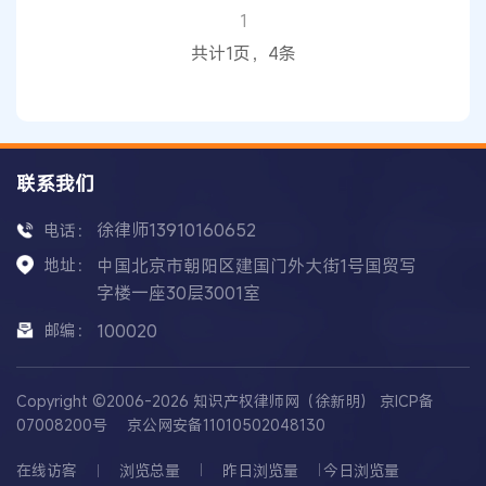
出的裁决大相径庭。 此次纠纷的根源，要追溯到双
1
方2021年签署的一项专利交叉许可协议。随着该协
共计1页，4条
议在2023年底到期
联系我们
徐律师13910160652
电话：
地址：
中国北京市朝阳区建国门外大街1号国贸写
字楼一座30层3001室
邮编：
100020
Copyright ©2006-2026 知识产权律师网（徐新明）
京ICP备
07008200号
京公网安备11010502048130
在线访客
浏览总量
昨日浏览量
今日浏览量