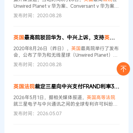
2021年6月的B项
Unwired Planet v 华为案、Conversant v 华为案、
Conversant v 中兴案三起有关标准必要专利许可的
发布时间：2020.08.28
纠纷案中做出判决，认定
英国法院
有权根据欧洲电
信标准为跨国专利组合设定全球许可费率。报道
称，这一具有“里程碑”意义的裁决，可能使
英国
成
英国
最高院驳回华为、中兴上诉，支持
英国
裁决全
为更多诉讼目的地。 判决书扉页（来源：
英国
最高
法院
） 这起备受关注的专利之战，始于
2020年8月26日（昨日），
英国
最高院举行了发布
会，公布了华为和无线星球（Unwired Planet）
案，华为/中兴通讯和康文森（Conversant）案的
发布时间：2020.08.28
终审判决。
法院
最终驳回了两案上诉，支持
英国法
院
裁决全球许可费率。
英国
最高院表达了五个观
点： 1.
英国
具有全球费率的管辖权。
法院
认为，
英
英国法院
裁定三星向中兴支付FRAND利率3.92亿美元 含
国法院
具有管辖权，可以适当行使这些权力。关于
国家专利的有效性和侵权问题，应由授予该专利的
2026年5月1日，据相关媒体报道，
英国高等法院
国家的
法院
就三星电子与中兴通讯之间的全球专利许可纠纷作
出一审判决，裁定三星需向中兴一次性支付3.92亿
发布时间：2026.05.07
美元（约合人民币26.77亿元）的专利许可费。该
判决在国际司法界引发了巨大争议，不仅远低于中
兴主张的7.31亿美元，而且与其他多
国法院
近期作