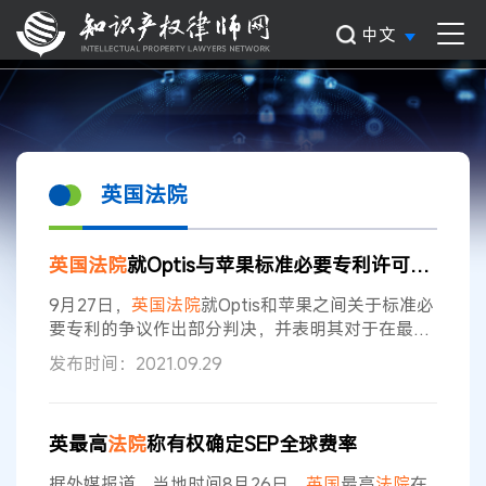
中文
英国法院
英国法院
就Optis与苹果标准必要专利许可作出部分判决
9月27日，
英国法院
就Optis和苹果之间关于标准必
要专利的争议作出部分判决，并表明其对于在最终
许可协议条款确定之前不愿接受
法院
FRAND许可
发布时间：2021.09.29
协议裁决的专利实施者的态度。 Optis此前已经在
美国德州
法院
起诉苹果侵犯其所拥有的专利，此次
英国
的诉讼可算前述硝烟在英格兰半岛的扩展。 这
英最高
法院
称有权确定SEP全球费率
次
英国
的诉讼包括对Optis所称被侵犯专利的四项
技术审判（A—E）和一项FRAND审判（D），在
据外媒报道，当地时间8月26日，
英国
最高
法院
在