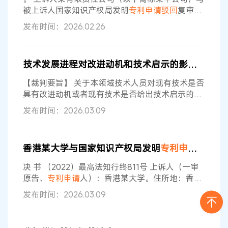
服，提起上诉。最高人民法院二审认为
被上诉人国家知识产权局发明
专利申请
驳回
复审行
政纠纷一案，涉及
申请
人为某甲公司、名称为“聚
发布时间：2026.02.26
（ADP-核糖）聚合酶（PARP）的二氢吡啶并酞嗪
酮抑制剂”的发明
专利申请
（以下简称本
申请
）。国
家知识产权局作出第203402号复审请求审查决定
技术发展进程对改进动机和技术启示的影响 含二审判决书原文
（以下简称被诉决定），维持其原审查部门作出的
驳回本申请
的决定；某甲公司不服，向北京知识产
【裁判要旨】 关于本领域技术人员对现有技术是否
权法院（以下简称一审法院）提起
具有改进动机或者现有技术是否给出技术启示的判
断，可以综合考量
申请
日前所属技术领域的发展状
发布时间：2026.03.09
况和发展进程。如果在
申请
日前本领域技术尚处于
早期发展阶段，本领域技术人员对于相关技术问题
和技术手段的认识尚不成熟，则研发面临的不确定
香港某大学与国家知识产权局发明
专利申请
驳回
复
因素更多。在此情形下，应当慎重认定本领域技术
人员对现有技术具有改进动机或者现有技术给出技
决 书 （2022）最高法知行终811号 上诉人（一审
术启示。 【关键词】 行政 发明
专利申请
驳回
原告、
专利申请
人）：香港某大学。住所地：香港
特别行政区。 代表人：徐某。 被上诉人（一审被
发布时间：2026.03.09
告）：国家知识产权局。住所地：北京市海淀区蓟
门桥西土城路6号。 法定代表人：申长雨，该局局
长。 委托诉讼代理人：韩世炜，该局审查员。 委