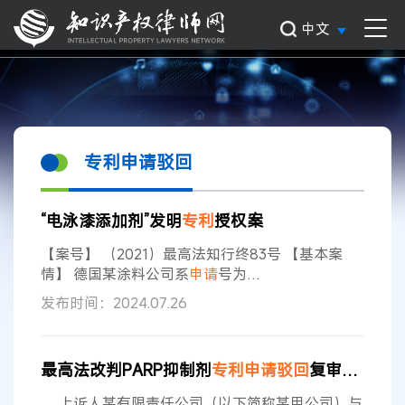
中文
专利申请驳回
“电泳漆添加剂”发明
专利
授权案
【案号】 （2021）最高法知行终83号 【基本案
情】 德国某涂料公司系
申请
号为
201510452769.1、名称为“次硝酸铋在电泳漆中的
发布时间：2024.07.26
应用”的发明
专利申请
的
申请
人。国家知识产权局认
为，涉案
专利申请
权利要求1不具备新颖性，故作
出审查决定，维持关于
驳回
涉案
专利申请
的决定。
最高法改判PARP抑制剂
专利申请
驳回
复审案 二审判决书
德国某涂料公司不服，提起诉讼。北京知识产权法
院一审判决
驳回
其诉讼请求。德国某涂料公司不
。 上诉人某有限责任公司（以下简称某甲公司）与