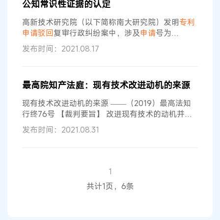
公知常识性证据的认定
托诉讼代理人：史晶，该局审查员。 上诉人香港某
大学与被上诉人国家知识产权局发明
专利申请
驳回
高新技术研究院（以下简称南大研究院）发明
专利
复审行政纠纷一案，涉及
申请
驳回
复审行政纠纷案中，涉及
申请
号为
201110187700.2、名称为“一种肿瘤靶向性肿瘤坏
发布时间：2021.08.17
死因子相关凋亡配体变体及其应用”的发明
专利申请
（以下简称本
申请
）。 靶标公司、南大研究院认
为，《肿瘤研究前沿》第8卷既不是教科书，也不
最高院知产法庭：现有技术改进动机的来源
是技术词典，仅为相应年度的肿瘤研究领域最新成
果合编成卷的综述性质论文集，不属于公知常识证
现有技术改进动机的来源 ——（2019）最高法知
据。 国家知识产权局作出的第116649号
行终76号 【裁判要旨】 改进现有技术的动机并不
必然来自克服最接近的现有技术的缺陷。当最接近
发布时间：2021.08.31
的现有技术不存在明显缺陷时，仍然可能有需要解
决的技术问题，并由此产生改进动机。 【基本案
情】 上诉人英国卫生部、麦克罗弗姆有限公司与被
上诉人国家知识产权局发明
专利申请
驳回
复审行政
1
纠纷案中，涉及
申请
号为201080053778.9、名称
共计1页，6条
为“用于预防或抑制艰难