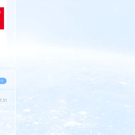
>>
7.31
5.14
5.08