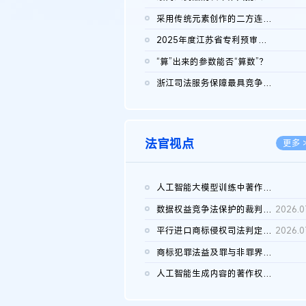
2026.0
采用传统元素创作的二方连续装饰图案作品的独创性及侵权对比认定
2026.0
2025年度江苏省专利预审典型案例
2026.0
“算”出来的参数能否“算数”？
2026.0
浙江司法服务保障最具竞争力营商环境建设典型案例（第二批）含侵...
2026.0
法官视点
更多 
人工智能大模型训练中著作权的合理使用
2026.0
数据权益竞争法保护的裁判路径构建
2026.0
平行进口商标侵权司法判定规则的困境与纾解
2026.0
商标犯罪法益及罪与非罪界限研究
2026.0
人工智能生成内容的著作权司法认定：演进逻辑、现实困境与规则建...
2026.0