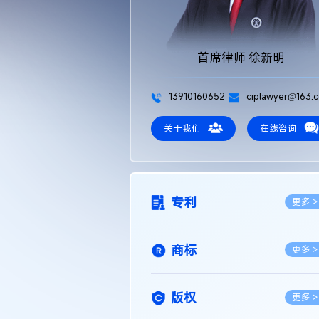
首席律师 徐新明
13910160652
ciplawyer@163.
关于我们
在线咨询
专利
更多 >
商标
更多 >
版权
更多 >