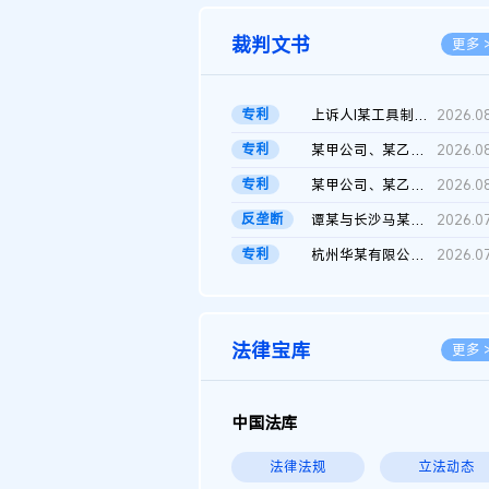
裁判文书
更多 
专利
上诉人I某工具制品有限公司与被上诉人程某及一审被告中华人民共和...
2026.0
专利
某甲公司、某乙公司、某丙公司申请诉前行为保全复议裁定书
2026.0
专利
某甲公司、某乙公司、官某与某丙公司专利申请权权属纠纷 二审判决...
2026.0
反垄断
谭某与长沙马某堆农产品股份有限公司滥用市场支配地位纠纷二审裁...
2026.0
专利
杭州华某有限公司与菲某有限公司侵害发明专利权纠纷
2026.0
法律宝库
更多 
中国法库
法律法规
立法动态