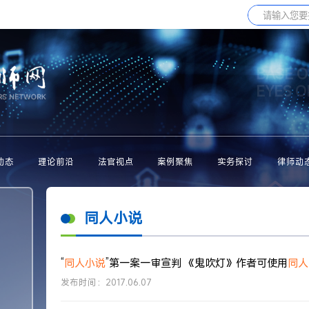
BASE O
EYES 
动态
理论前沿
法官视点
案例聚焦
实务探讨
律师动
同人小说
“
同人小说
”第一案一审宣判 《鬼吹灯》作者可使用
同人
发布时间：2017.06.07