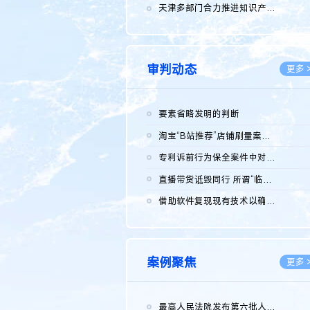
2026.0
天津多部门合力推进知识产权保护工作
2026.0
审判动态
更多 
要素省略发明的判断
2026.0
淘宝“B站推荐”店铺刷量案维持原判，两被告连带赔偿150万元
2026.0
专利诉前行为保全案件中对仿制药申请人曾作出三类声明的考量及违...
2026.0
直播带货诋毁同行 所谓“临场发挥”不免责
2026.0
借助软件复现现有技术以确认相关参数特征是否被公开
2026.0
案例聚焦
更多 
最高人民法院发布第六批人民法院种业知识产权司法保护典型案例 含...