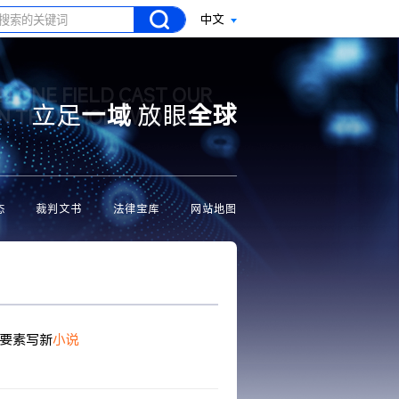
中文
N ONE FIELD CAST OUR
立足
一域
放眼
全球
ON THE WHOLE WORLD
态
裁判文书
法律宝库
网站地图
要素写新
小说