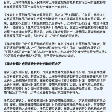
日前，上海市浦东新区人民法院对上海玄霆娱乐信息科技有限公司诉张牧野等
著作权侵权及不正当竞争纠纷一案作出一审判决。
《鬼吹灯》系列作品的作者是张牧野，笔名叫“天下霸唱”。10年前，他签订协
议将该系列作品的著作财产权全部转让给上海玄霆娱乐信息科技有限公司。后
来，张牧野又创作了《摸金校尉之九幽将军》。2015年12月22日，电影《寻龙
诀》（原著名为《鬼吹灯之寻龙诀》）热映之际，玄霆公司将张牧野等5被告起
诉至上海市浦东新区人民法院，诉称《摸金校尉》一书使用同人要素构成著作
权侵权及不正当竞争，5被告对该书的推广构成虚假宣传。
《摸金校尉》的推广是否构成虚假宣传？作为《鬼吹灯》系列作品的作者，张
牧野还能否使用“胡八一”“Shirley杨”等创作小说？日前，这起国内极受关注
的“同人小说”第一案在浦东法院一审宣判。判决其中3个被告赔偿原告经济损失
90万元及合理费用12.6万元，驳回原告其他诉讼请求。
《摸金校尉》虚假宣传被告被判赔偿百余万
原告玄霆公司诉称，张牧野、北京新华先锋文化传媒有限公司、北京新华先锋
出版科技有限公司、群言出版社、上海新华传媒连锁有限公司5被告在电影《寻
龙诀》上映期间虚假宣传，在被控侵权图书《摸金校尉》封面中使用电影《寻
龙诀》海报，在图书封面及宣传中使用电影预告片台词、发布电影上映信息，
使用电影预告片作为图书宣传视频，在图书封面上和微博微信文章中突出使
用“鬼吹灯”字样等，均已构成虚假宣传的不正当竞争行为。
法院经审理认为，被控侵权图书封面的使用虽经第三人（万达影视传媒有限公
司）授权，但被告在使用经授权图片时仍应遵循市场竞争基本准则，其使用方
式不得侵害他人合法权益。法院审理后认定，被告上述被诉行为均已构成虚假