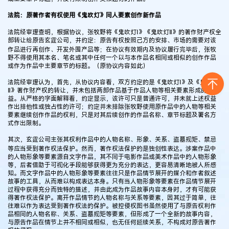
法院：原著作者有权使用《鬼吹灯》同人要素创作新作品
法院经审理查明，根据协议，张牧野将《鬼吹灯Ⅰ》《鬼吹灯Ⅱ》的著作财产权全
部转让给原告玄霆公司，并约定：原告有权按照己方的安排、市场的需要对该
作品进行再创作、开发外围产品等；在协议有效期内及协议履行完毕后，张牧
野不得使用其本名、笔名或其中任何一个以与本作品名相同或相似的创作作品
或作为作品中主要章节的标题。（原协议内容如此）
法院经审理认为，首先，从协议内容看，双方约定的是《鬼吹灯Ⅰ》及《鬼吹灯
Ⅱ》著作财产权的转让，并未包括两部作品基于作品人物等相关要素形成的权
益。从严格的字面解释看，约定显示，该许可只是普通许可，并未就上述权益
作出排他性或独占性的许可；约定并未排除张牧野使用原作品中的人物等相关
要素继续创作作品的权利，只是对其后续创作的作品名称、章节标题及署名方
式作出限制。
其次，玄霆公司主张其权利作品中的人物名称、形象、关系、盗墓规矩、禁忌
等应当受到著作权法保护。然而，著作权法保护的是独创性表达。涉案作品中
的人物形象等要素源自文字作品，其不同于电影作品或美术作品中的人物形象
等，后者借助于可视化手段能够获得更为充分的表达，更容易清晰地被人所感
知。而文字作品中的人物形象等要素往往只是作品情节展开的媒介和作者叙述
故事的工具，从而难以构成表达本身。只有当人物形象等要素在作品情节展开
过程中获得充分而独特的描述，并由此成为作品故事内容本身时，才有可能获
得著作权法保护。离开作品情节的人物名称与关系等要素，因其过于简单，往
往难以作为表达受到著作权法的保护。被控侵权图书虽然使用了与原告权利作
品相同的人物名称、关系、盗墓规矩等要素，但形成了一个全新的故事内容，
与原告作品在情节上并不相同或相似，也无任何延续关系，不构成对原告著作