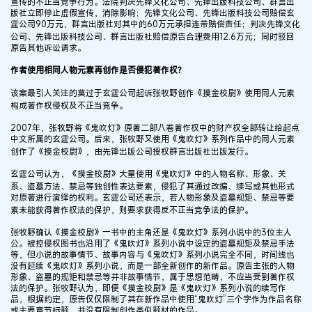
宣传的不正当竞争行为。法院判决先锋文化公司、先锋出版科技公司、群言出
版社立即停止虚假宣传，消除影响；先锋文化公司、先锋出版科技公司赔偿玄
霆公司90万元，群言出版社对其中的60万元承担连带赔偿责任；判决先锋文化
公司、先锋出版科技公司、群言出版社赔偿原告合理费用12.6万元；同时驳回
原告其他诉讼请求。
作者使用相同人物元素再创作是否侵犯著作权？
该案最引人关注的莫过于玄霆公司起诉张牧野创作《摸金校尉》使用同人元素
构成著作权侵权及不正当竞争。
2007年，张牧野将《鬼吹灯》原著二部八卷著作权中的财产权全部转让给起点
中文所属的玄霆公司。后来，张牧野又使用《鬼吹灯》系列作品中的同人元素
创作了《摸金校尉》，由先锋出版公司授权群言出版社出版发行。
玄霆公司认为，《摸金校尉》大量使用《鬼吹灯》中的人物名称、形象、关
系、盗墓方法、禁忌等独创性表达要素，侵犯了其通过改编、续写或其他形式
对原著进行演绎的权利。玄霆公司还表示，若人物形象及盗墓规矩、禁忌等要
素未能获得著作权法的保护，则要求获得反不正当竞争法的保护。
张牧野确认《摸金校尉》一书中的主角还是《鬼吹灯》系列小说中的3位主人
公。被控侵权图书也沿用了《鬼吹灯》系列小说中设定的盗墓规矩及禁忌手法
等，但小说的故事情节、故事内容与《鬼吹灯》系列小说完全不同，时间线也
没有延续《鬼吹灯》系列小说，而是一部全新创作的新作品。原告主张的人物
形象、盗墓的规矩和禁忌等并非故事情节，属于思想范畴，不应当受到著作权
法的保护。张牧野认为，即便《摸金校尉》是《鬼吹灯》系列小说的续写作
品，根据约定，原告仅仅限制了其在新作品中使用“鬼吹灯”三个字作为作品名称
或主要章节标题，并没有限制创作类似题材的作品。