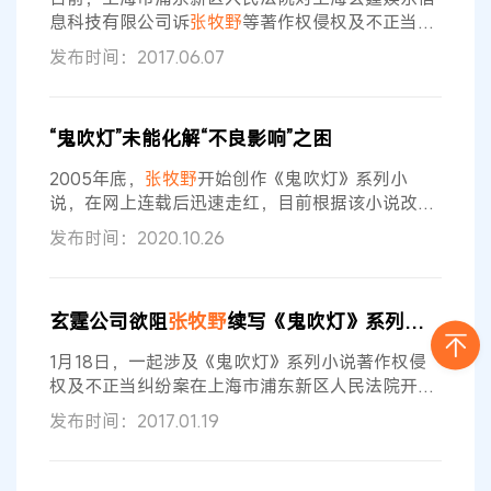
张牧野
（笔名天下
息科技有限公司诉
张牧野
等著作权侵权及不正当竞
争纠纷一案作出一审判决。 《鬼吹灯》系列作品的
发布时间：2017.06.07
作者是
张牧野
，笔名叫“天下霸唱”。10年前，他签
订协议将该系列作品的著作财产权全部转让给上海
玄霆娱乐信息科技有限公司。后来，
张牧野
又创作
“鬼吹灯”未能化解“不良影响”之困
了《摸金校尉之九幽将军》。2015年12月22日，电
影《寻龙诀》（原著名为《鬼吹灯之寻龙诀》）热
2005年底，
张牧野
开始创作《鬼吹灯》系列小
映之际，玄霆公司将
张牧野
等5被告
说，在网上连载后迅速走红，目前根据该小说改编
的影视作品已有10余部之多。而
张牧野
投资设立的
发布时间：2020.10.26
上海小岛文艺创作工作室（下称小岛工作室）欲将
“鬼吹灯”三字作为商标申请注册使用在海报杂志
（期刊）等商品及剧本编写、书籍出版等服务上，
玄霆公司欲阻
张牧野
续写《鬼吹灯》系列小说
却因为被认定会产生不良社会影响而受阻，由此引
发了一场商标注册纠纷。 近日，北京市高级人民法
1月18日，一起涉及《鬼吹灯》系列小说著作权侵
院终审驳回了小岛工作室的上诉请求，认定
权及不正当纠纷案在上海市浦东新区人民法院开
庭。 该案中，上海玄霆娱乐信息科技有限公司（以
发布时间：2017.01.19
下简称玄霆公司）系《鬼吹灯》系列小说（两部八
本）的著作权财产权人，发现《鬼吹灯》系列小说
作者
张牧野
（笔名：天下霸唱）未经原告许可在