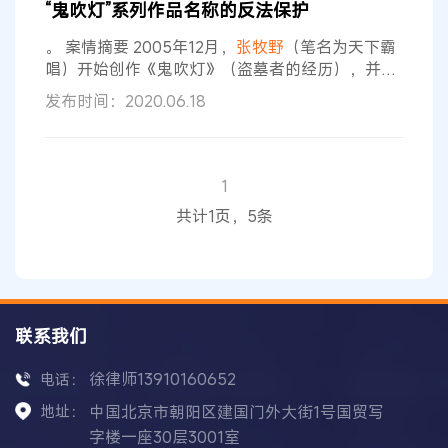
“鬼吹灯”系列作品名称的反法保护
《鬼吹灯》系列小说的基础上创作出小说《摸金校
尉之九幽将军》（以下简称被控侵权小说），并由
。 案情摘要 2005年12月，
张牧野
（笔名为天下霸
北京新华先锋文化有限公司（以下简称先锋传媒
唱）开始创作《鬼吹灯》（盗墓者的经历），并首
次在“天涯论坛”发表，以连载的形式发表了52章，
发布时间：2020.06.18
其后《鬼吹灯》（盗墓者的经历）剩余章节及《鬼
吹灯Ⅱ》的全部章节均在玄霆公司所有的起点中文
网上发表，《鬼吹灯》（盗墓者的经历）最后一章
更新时间为2006年10月24日，共234章，《鬼吹
1
灯Ⅱ》最后一章更新时间为2008年5月13日，共
共计1页，5条
236章。 2007年1月
联系我们
徐律师13910160652
电话：
地址：
中国北京市朝阳区建国门外大街1号国贸写
字楼一座30层3001室