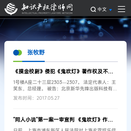
中文
张牧野
《摸金校尉》侵犯《鬼吹灯》著作权及不正当竞争案判决书
1号楼A座二十三层2303—2307。 法定代表人：王
笑东，总经理。 被告：北京新华先锋出版科技有限
公司，住所地：北京市海淀区蓝靛厂5-12G。 法定
发布时间：2017.05.27
代表人：王笑东，总经理。 被告：群言出版社，住
所地：北京市东城区东厂胡同北巷1号。 法定代表
人：肖玉平，社长。 被告：上海新华传媒连锁有限
“同人小说”第一案一审宣判 《鬼吹灯》作者可使用同人要素写新小说
公司，住所地：上海市浦东新区高桥镇石家街127
－131号。 法定代表人：诸巍，执行董事。 被告：
日前，上海市浦东新区人民法院对上海玄霆娱乐信