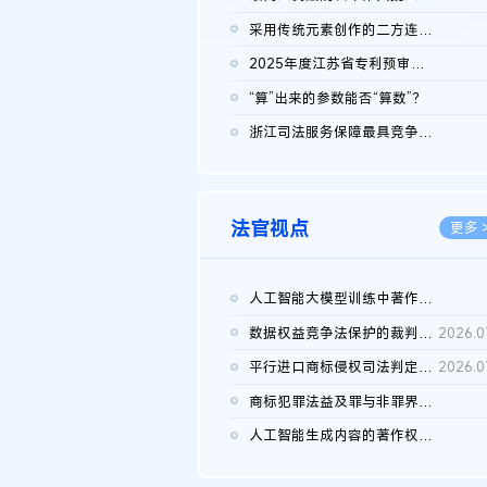
2026.0
采用传统元素创作的二方连续装饰图案作品的独创性及侵权对比认定
2026.0
2025年度江苏省专利预审典型案例
2026.0
“算”出来的参数能否“算数”？
2026.0
浙江司法服务保障最具竞争力营商环境建设典型案例（第二批）含侵...
2026.0
法官视点
更多 
人工智能大模型训练中著作权的合理使用
2026.0
数据权益竞争法保护的裁判路径构建
2026.0
平行进口商标侵权司法判定规则的困境与纾解
2026.0
商标犯罪法益及罪与非罪界限研究
2026.0
人工智能生成内容的著作权司法认定：演进逻辑、现实困境与规则建...
2026.0