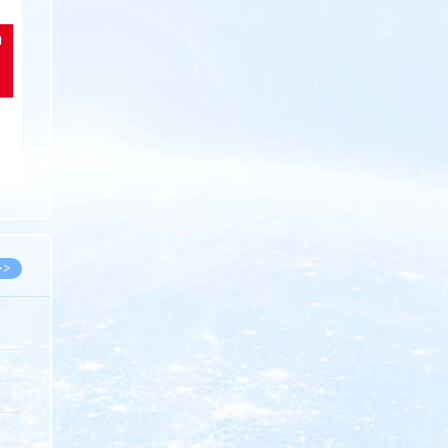
>>
8.07
5.14
5.08