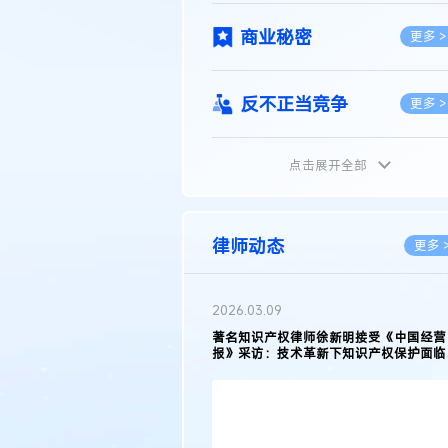
商业秘密
更多 >
反不正当竞争
更多 >
点击展开全部
植物新品种
更多 >
地理标志
更多 >
律师动态
更多 
集成电路布图设计
更多 >
2026.02.10
权律师徐新明接受《中国经营
徐新明律师经典案例：刘某与西安某生物
技术革新下知识产权保护面临新
技有限公司技术合作开发合同纠纷案
技术合同
策略
更多 >
传统文化
更多 >