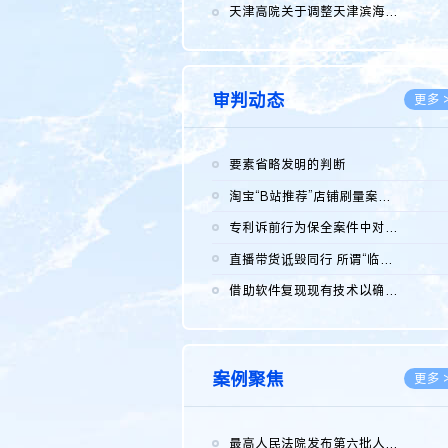
2026.0
天津高院关于调整天津滨海高新技术产业开发区华苑科技园一审普通...
2026.0
审判动态
更多 
要素省略发明的判断
2026.0
淘宝“B站推荐”店铺刷量案维持原判，两被告连带赔偿150万元
2026.0
专利诉前行为保全案件中对仿制药申请人曾作出三类声明的考量及违...
2026.0
直播带货诋毁同行 所谓“临场发挥”不免责
2026.0
借助软件复现现有技术以确认相关参数特征是否被公开
2026.0
案例聚焦
更多 
最高人民法院发布第六批人民法院种业知识产权司法保护典型案例 含...