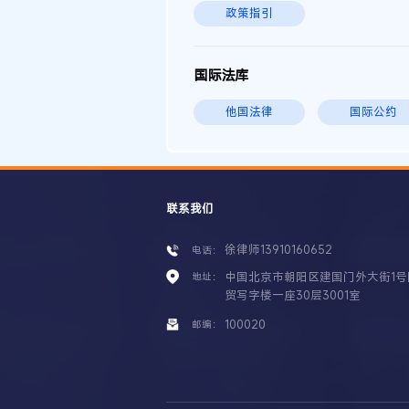
政策指引
国际法库
他国法律
国际公约
联系我们
徐律师13910160652
电话：
中国北京市朝阳区建国门外大街1号
地址：
贸写字楼一座30层3001室
100020
邮编：