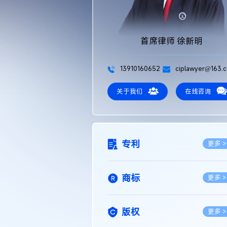
首席律师 徐新明
13910160652
ciplawyer@163.
关于我们
在线咨询
专利
更多 >
商标
更多 >
版权
更多 >