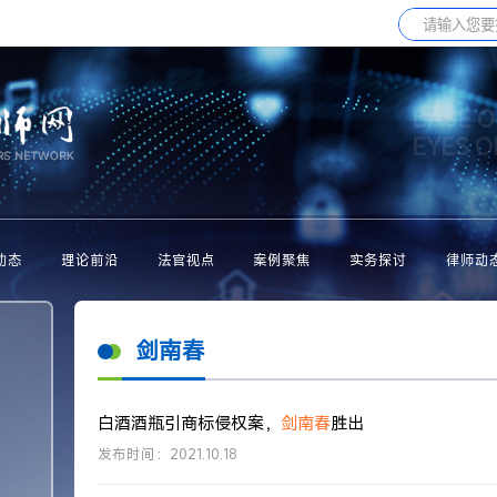
BASE O
EYES 
动态
理论前沿
法官视点
案例聚焦
实务探讨
律师动
剑南春
白酒酒瓶引商标侵权案，
剑南春
胜出
发布时间：2021.10.18