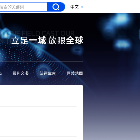
中文
N ONE FIELD CAST OUR
立足
一域
放眼
全球
ON THE WHOLE WORLD
态
裁判文书
法律宝库
网站地图