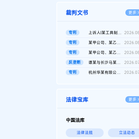
裁判文书
更多 
专利
上诉人I某工具制品有限公司与被上诉人程某及一审被告中华人民共和...
2026.0
专利
某甲公司、某乙公司、某丙公司申请诉前行为保全复议裁定书
2026.0
专利
某甲公司、某乙公司、官某与某丙公司专利申请权权属纠纷 二审判决...
2026.0
反垄断
谭某与长沙马某堆农产品股份有限公司滥用市场支配地位纠纷二审裁...
2026.0
专利
杭州华某有限公司与菲某有限公司侵害发明专利权纠纷
2026.0
法律宝库
更多 
中国法库
法律法规
立法动态