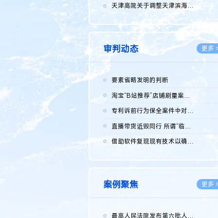
2026.0
天津高院关于调整天津滨海高新技术产业开发区华苑科技园一审普通...
2026.0
审判动态
更多 
要素省略发明的判断
2026.0
淘宝“B站推荐”店铺刷量案维持原判，两被告连带赔偿150万元
2026.0
专利诉前行为保全案件中对仿制药申请人曾作出三类声明的考量及违...
2026.0
直播带货诋毁同行 所谓“临场发挥”不免责
2026.0
借助软件复现现有技术以确认相关参数特征是否被公开
2026.0
案例聚焦
更多 
最高人民法院发布第六批人民法院种业知识产权司法保护典型案例 含...