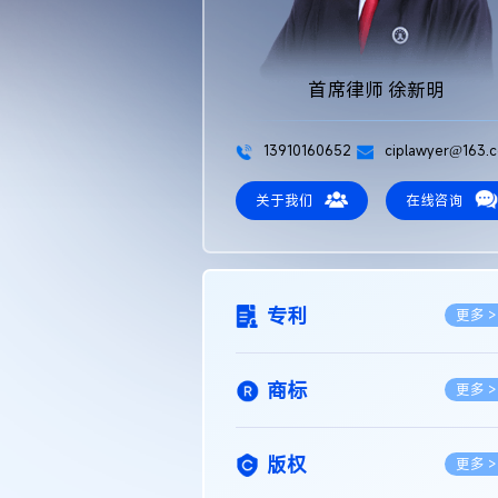
首席律师 徐新明
13910160652
ciplawyer@163.
关于我们
在线咨询
专利
更多 >
商标
更多 >
版权
更多 >