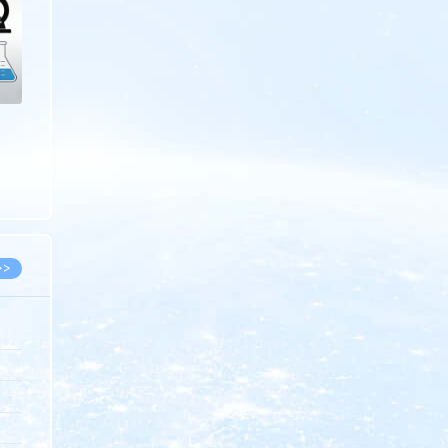
>>
8.07
5.14
5.08