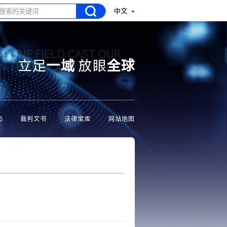
中文
N ONE FIELD CAST OUR
立足
一域
放眼
全球
ON THE WHOLE WORLD
态
裁判文书
法律宝库
网站地图