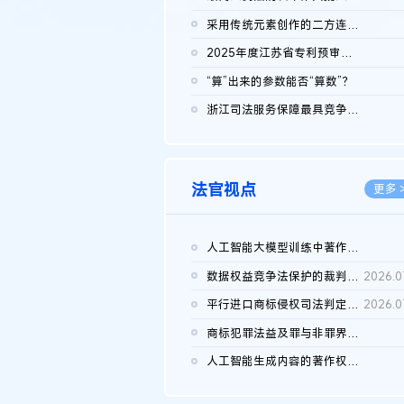
2026.0
采用传统元素创作的二方连续装饰图案作品的独创性及侵权对比认定
2026.0
2025年度江苏省专利预审典型案例
2026.0
“算”出来的参数能否“算数”？
2026.0
浙江司法服务保障最具竞争力营商环境建设典型案例（第二批）含侵...
2026.0
法官视点
更多 
人工智能大模型训练中著作权的合理使用
2026.0
数据权益竞争法保护的裁判路径构建
2026.0
平行进口商标侵权司法判定规则的困境与纾解
2026.0
商标犯罪法益及罪与非罪界限研究
2026.0
人工智能生成内容的著作权司法认定：演进逻辑、现实困境与规则建...
2026.0