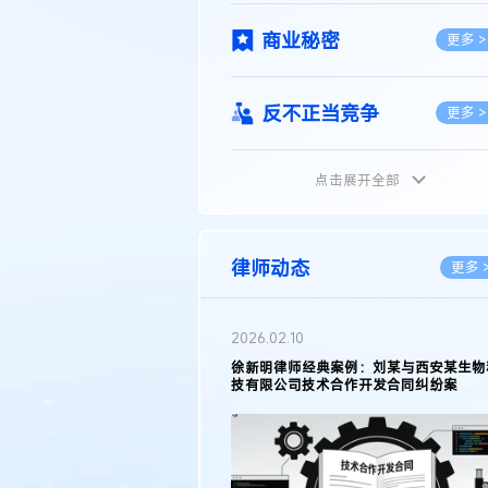
商业秘密
更多 >
反不正当竞争
更多 >
点击展开全部
植物新品种
更多 >
地理标志
更多 >
律师动态
更多 
集成电路布图设计
更多 >
2026.02.10
权律师徐新明接受《中国经营
徐新明律师经典案例：刘某与西安某生物
技术革新下知识产权保护面临新
技有限公司技术合作开发合同纠纷案
技术合同
策略
更多 >
传统文化
更多 >