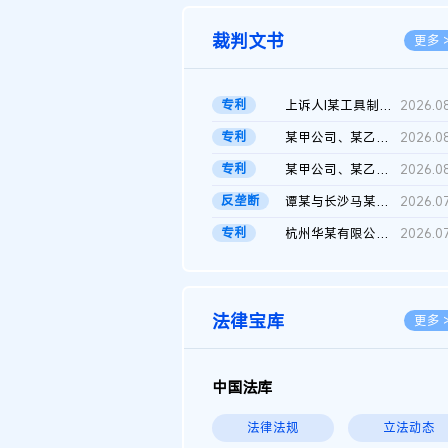
裁判文书
更多 
专利
上诉人I某工具制品有限公司与被上诉人程某及一审被告中华人民共和...
2026.0
专利
某甲公司、某乙公司、某丙公司申请诉前行为保全复议裁定书
2026.0
专利
某甲公司、某乙公司、官某与某丙公司专利申请权权属纠纷 二审判决...
2026.0
反垄断
谭某与长沙马某堆农产品股份有限公司滥用市场支配地位纠纷二审裁...
2026.0
专利
杭州华某有限公司与菲某有限公司侵害发明专利权纠纷
2026.0
法律宝库
更多 
中国法库
法律法规
立法动态