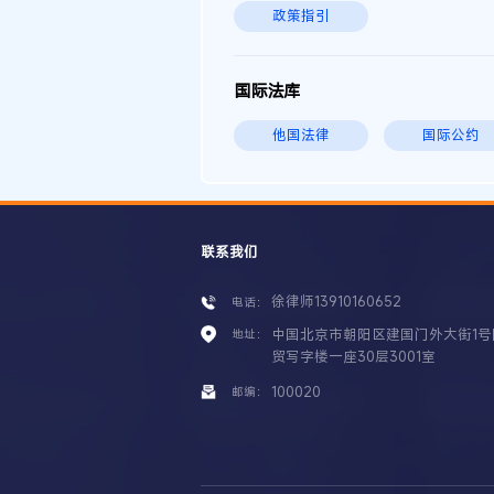
政策指引
国际法库
他国法律
国际公约
联系我们
徐律师13910160652
电话：
中国北京市朝阳区建国门外大街1号
地址：
贸写字楼一座30层3001室
100020
邮编：