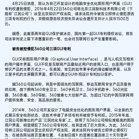
4月25日消息，因认为自己开发设计的电脑安全优化图形用户界面（GUI）
专利权遭到侵犯，2016年4月22日360公司将北京江民新科技术有限公司（下
简称“江民公司”）诉至北京知识产权法院，请求法院判令被告立即停止侵犯原告
三项专利权的行为，并赔偿原告经济损失及诉讼合理开支共计人民币1500万
元。
据悉，此案系两年前GUI保护破冰后，国内第一起GUI专利侵权诉讼，将在
司法审判史上留下浓墨重彩的一笔，也会对互联网行业产生重要影响。
被告被控侵犯360公司三项GUI专利
GUI又称图形用户界面（Graphical User Interface），是与人机交互相关
的用户操作界面，GUI不仅是互联网产品最贴近用户的使用入口，也是用户用于
辨识产品的主要方式之一。在美国，常见的如苹果手机的滑动解锁界面、以及
三星手机的主屏翻页界面，都可以通过GUI外观设计专利加以保护。
据360公司起诉称，其是中国领先的互联网、移动互联网安全产品及服务
供应商，旗下拥有360安全卫士、360手机卫士、360手机助手、360浏览
器、360杀毒、360导航、360搜索七大创新产品，为超过7亿的中国互联网用
户提供免费、安全、高品质的服务。
2014年，360公司开发设计了电脑安全优化的图形用户界面，以全新的方
式展示安全检测状态，该技术申请了多项专利并被授予专利权。2015年年底，
江民公司新推出的产品“江民优化专家”上，使用了与360公司相似度极高的图形
用户界面，明显侵犯了360公司专利权，给其造成了巨大损失。为此，360公
司将江民公司起诉至北京知识产权法院，请求法院判令被告立即停止侵权行
为；在被告网站首页显著位置、《法制日报》的显著位置连续三十天刊登声