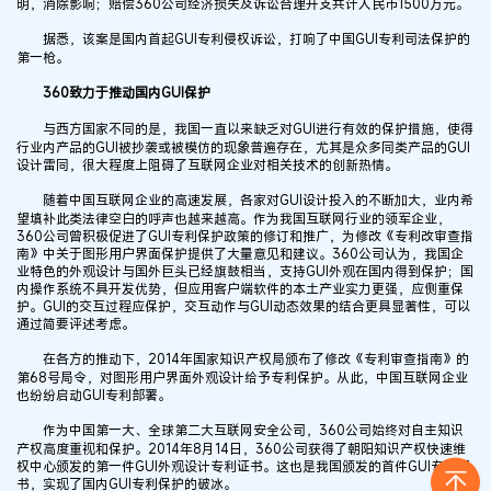
明，消除影响；赔偿360公司经济损失及诉讼合理开支共计人民币1500万元。
据悉，该案是国内首起GUI专利侵权诉讼，打响了中国GUI专利司法保护的
第一枪。
360致力于推动国内GUI保护
与西方国家不同的是，我国一直以来缺乏对GUI进行有效的保护措施，使得
行业内产品的GUI被抄袭或被模仿的现象普遍存在，尤其是众多同类产品的GUI
设计雷同，很大程度上阻碍了互联网企业对相关技术的创新热情。
随着中国互联网企业的高速发展，各家对GUI设计投入的不断加大，业内希
望填补此类法律空白的呼声也越来越高。作为我国互联网行业的领军企业，
360公司曾积极促进了GUI专利保护政策的修订和推广，为修改《专利改审查指
南》中关于图形用户界面保护提供了大量意见和建议。360公司认为，我国企
业特色的外观设计与国外巨头已经旗鼓相当，支持GUI外观在国内得到保护；国
内操作系统不具开发优势，但应用客户端软件的本土产业实力更强，应侧重保
护。GUI的交互过程应保护，交互动作与GUI动态效果的结合更具显著性，可以
通过简要评述考虑。
在各方的推动下，2014年国家知识产权局颁布了修改《专利审查指南》的
第68号局令，对图形用户界面外观设计给予专利保护。从此，中国互联网企业
也纷纷启动GUI专利部署。
作为中国第一大、全球第二大互联网安全公司，360公司始终对自主知识
产权高度重视和保护。2014年8月14日，360公司获得了朝阳知识产权快速维
权中心颁发的第一件GUI外观设计专利证书。这也是我国颁发的首件GUI专利证
书，实现了国内GUI专利保护的破冰。