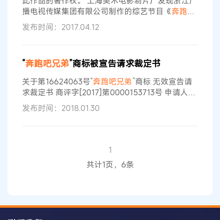
此作品的著作权。 上海美术电影制片厂发现浙江广
申请人才是“撕名牌”商标的真正所有权
播电视传媒集团有限公司制作的综艺节目《
奔跑吧
兄弟
》第四季第7期《宋仲基来了！跑男齐变葫
发布时间：2017.04.12
芦》大量抄袭和使用了《葫芦
兄弟
》中的内容，包
括多次使用《葫芦
兄弟
》中故事发生的场景、人物
设定、道具。还以葫芦
兄弟
作为节目宣传卖点，以
“
奔跑吧兄弟
”商标被宣告请求裁定书
期利用“葫芦
兄弟
”这一经典童年回忆扩大节目影响
力。而北京爱奇艺科技有限公司未经许可和审查在
关于第16624063号“
奔跑吧兄弟
”商标 无效宣告请
其网络播放平台上播放了该节目。 为及时
求裁定书 商评字[2017]第0000153713号 申请人：
浙江蓝巨星国际传媒有限公司 委托代理人：北京睿
发布时间：2018.01.30
智保诚国际知识产权代理有限公司 被申请人：瑞安
市科诺贸易有限公司 申请人于2017年01月16日对
第16624063号“
奔跑吧兄弟
”商标（以下称争议商
标）提出无效宣告请求。我委依法受理后，依照
1
《商标评审规则》第六条的规定，组成合议组依法
共计1页，6条