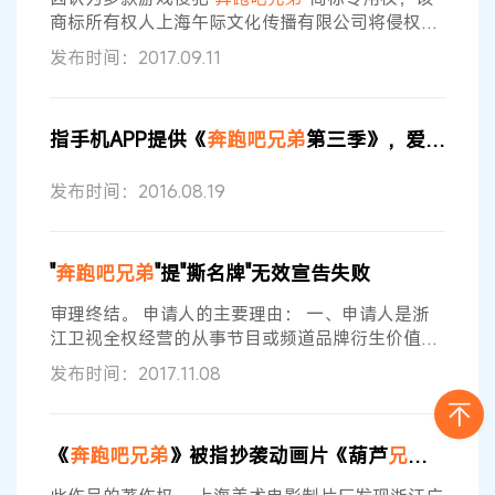
浙江卫视频道所属的《
奔跑吧兄弟
商标所有权人上海午际文化传播有限公司将侵权游
戏的运营者、出版者及下载平台提供者均诉至法
发布时间：2017.09.11
院。日前，海淀法院受理了此案。 原告诉称，其申
请注册“
奔跑吧兄弟
”商标并获得核准，是该商标的
权利人。深圳市腾讯计算机有限公司在其应用宝官
指手机APP提供《
奔跑吧兄弟
第三季》，爱奇艺起诉软件运营者
网游戏平台上提供《
奔跑吧兄弟
5-扑倒大作战》、
《
奔跑吧兄弟
-决战卡丁车》、《
奔跑吧兄弟
5-跑
发布时间：2016.08.19
男小镇》游戏的下载，上述游戏的开发者
"
奔跑吧兄弟
"提"撕名牌"无效宣告失败
审理终结。 申请人的主要理由： 一、申请人是浙
江卫视全权经营的从事节目或频道品牌衍生价值开
发的增值经营机构。 二、《
奔跑吧兄弟
》引进自韩
发布时间：2017.11.08
国真人秀《Running man》，是浙江卫视推出的大
型户外竞技明星真人秀节目，“撕名牌”是节目中最
激烈，最具悬念的游戏，也引发广大观众争相模
《
奔跑吧兄弟
》被指抄袭动画片《葫芦
兄弟
》
仿。“撕名牌”商标经多年宣传和发展已具有很高知
名度和影响力，与申请人形成了唯一对应关系，故