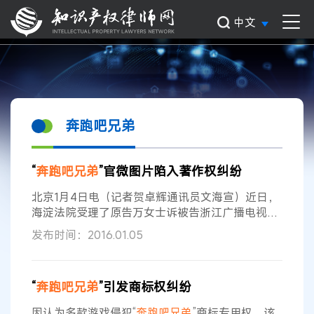
中文
奔跑吧兄弟
“
奔跑吧兄弟
”官微图片陷入著作权纠纷
北京1月4日电（记者贺卓辉通讯员文海宣）近日，
海淀法院受理了原告万女士诉被告浙江广播电视集
团（以下简称浙江广电）、北京微梦创科网络有限
发布时间：2016.01.05
公司（以下简称微梦公司）侵犯著作权纠纷一案。
涉案微博漫画（网络截图） 原告万女士诉称，其系
漫画师、插画师，是新浪微博“养猫画画的随随”的
“
奔跑吧兄弟
”引发商标权纠纷
实名认证用户。2014年10月24日，其在个人微博
上发布了涉案漫画图片，后其发现浙江广电经营的
因认为多款游戏侵犯“
奔跑吧兄弟
”商标专用权，该