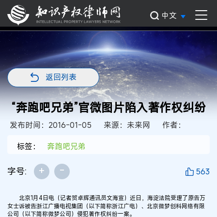
中文
返回列表
“奔跑吧兄弟”官微图片陷入著作权纠纷
发布时间：2016-01-05
来源：未来网
作者：
标签：
奔跑吧兄弟
+
-
字号:
563
北京1月4日电（记者贺卓辉通讯员文海宣）近日，海淀法院受理了原告万
女士诉被告浙江广播电视集团（以下简称浙江广电）、北京微梦创科网络有限
公司（以下简称微梦公司）侵犯著作权纠纷一案。