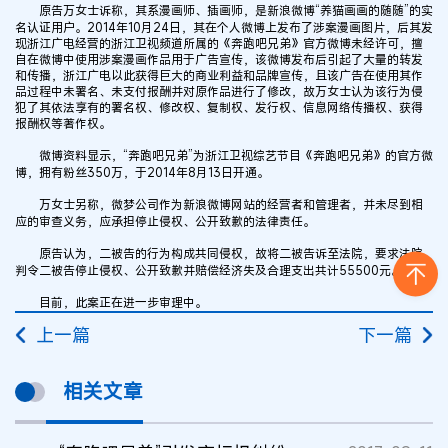
原告万女士诉称，其系漫画师、插画师，是新浪微博“养猫画画的随随”的实
名认证用户。2014年10月24日，其在个人微博上发布了涉案漫画图片，后其发
现浙江广电经营的浙江卫视频道所属的《奔跑吧兄弟》官方微博未经许可，擅
自在微博中使用涉案漫画作品用于广告宣传，该微博发布后引起了大量的转发
和传播，浙江广电以此获得巨大的商业利益和品牌宣传，且该广告在使用其作
品过程中未署名、未支付报酬并对原作品进行了修改，故万女士认为该行为侵
犯了其依法享有的署名权、修改权、复制权、发行权、信息网络传播权、获得
报酬权等著作权。
微博资料显示，“奔跑吧兄弟”为浙江卫视综艺节目《奔跑吧兄弟》的官方微
博，拥有粉丝350万，于2014年8月13日开通。
万女士另称，微梦公司作为新浪微博网站的经营者和管理者，并未尽到相
应的审查义务，应承担停止侵权、公开致歉的法律责任。
原告认为，二被告的行为构成共同侵权，故将二被告诉至法院，要求法院
判令二被告停止侵权、公开致歉并赔偿经济失及合理支出共计55500元。
目前，此案正在进一步审理中。
上一篇
下一篇
相关文章