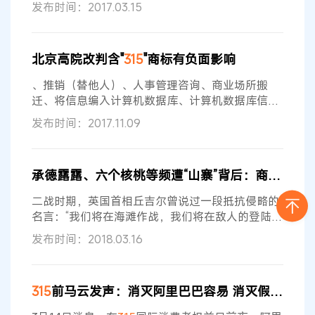
发布时间：2017.03.15
北京高院改判含"
315
"商标有负面影响
、推销（替他人）、人事管理咨询、商业场所搬
迁、将信息编入计算机数据库、计算机数据库信息
系统化、绘制账单、账目报表等服务上，专用权期
发布时间：2017.11.09
限经续展至2025年8月13日止。2016年7月27日，
争议商标经核准转让予中品质协公司。 2016年2月
22日，绿盾征信公司针对争议商标向商标评审委员
承德露露、六个核桃等频遭“山寨”背后：商标价值高，侵权成本低
会提出无效宣告申请，其主要理由为： 一、争议商
标与表明予以保护的官方标志“
315
”、“12315”近
二战时期，英国首相丘吉尔曾说过一段抵抗侵略的
似，违反了2013年
名言：“我们将在海滩作战，我们将在敌人的登陆点
作战，我们将在田野和街头作战，我们将在山区作
发布时间：2018.03.16
战。” 从今年央视“3·15”晚会所曝光的情况来看，现
在许多知名饮料在...
315
前马云发声：消灭阿里巴巴容易 消灭假货难