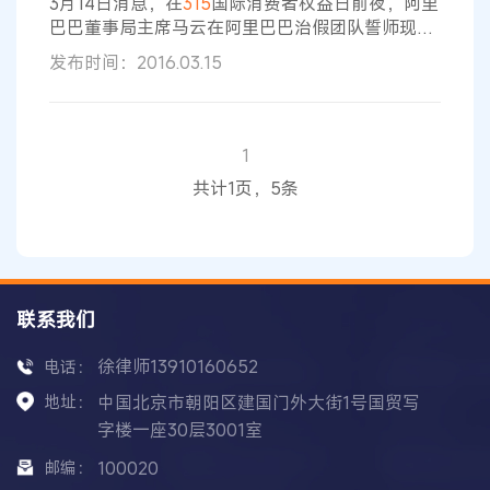
3月14日消息，在
315
国际消费者权益日前夜，阿里
巴巴董事局主席马云在阿里巴巴治假团队誓师现场
表示：“我们今天不是启动一个打假阿里队，而是启
发布时间：2016.03.15
动一个打假中国队。” 这是马云新年之后第一次现
身业务会议，这支治假团队，是由原来分散在内部
各个业务部门的相关人员重组而成，目的是变过去
的横向部门协作治假为从上至下强势治假。 马云给
1
这支队伍两个“无上限”，预算无上限，进人无上
共计1页，5条
限。并且承诺所有集团层面的打假会议
联系我们
徐律师13910160652
电话：
地址：
中国北京市朝阳区建国门外大街1号国贸写
字楼一座30层3001室
邮编：
100020