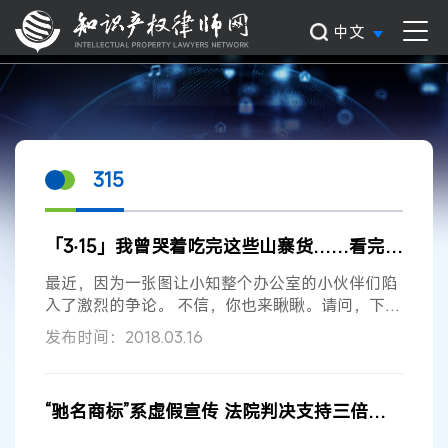
中文
315
「3·15」我曾哭着吃完这些山寨货……看完这些我又乐了
最近，因为一张图让小知整个办公室的小伙伴们陷
入了激烈的争论。 不信，你也来瞅瞅。请问，下图
中哪瓶红牛是真的呢？ 下面，揭晓正确答案：右上
发布时间：2018.03.16
角的那位才是红牛“本尊”。 事实上，很多消费者想
买“旺仔”牛奶可能会...
“驰名商标”系虚假宣传 法院判决支持三倍赔偿