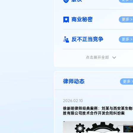
商业秘密
更多 >
反不正当竞争
更多 >
点击展开全部
植物新品种
更多 >
地理标志
更多 >
律师动态
更多 
集成电路布图设计
更多 >
2026.02.10
权律师徐新明接受《中国经营
徐新明律师经典案例：刘某与西安某生物
技术革新下知识产权保护面临新
技有限公司技术合作开发合同纠纷案
技术合同
策略
更多 >