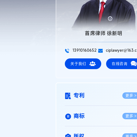
首席律师 徐新明
13910160652
ciplawyer@163.
关于我们
在线咨询
专利
更多 >
商标
更多 >
版权
更多 >