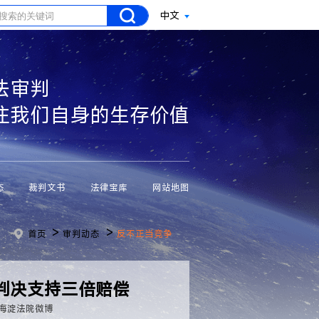
中文
法审判
注我们自身的生存价值
态
裁判文书
法律宝库
网站地图
>
>
首页
审判动态
反不正当竞争
院判决支持三倍赔偿
海淀法院微博