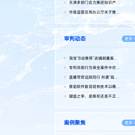
2026.0
天津多部门合力推进知识产权保护工作
2026.0
市场监管总局办公厅关于推广第一批全国商业秘密保护创新试点典型...
2026.0
审判动态
更多 
淘宝“B站推荐”店铺刷量案维持原判，两被告连带赔偿150万元
2026.0
专利诉前行为保全案件中对仿制药申请人曾作出三类声明的考量及违...
2026.0
直播带货诋毁同行 所谓“临场发挥”不免责
2026.0
借助软件复现现有技术以确认相关参数特征是否被公开
2026.0
键盘之争，是维权还是不正当竞争？
2026.0
案例聚焦
更多 