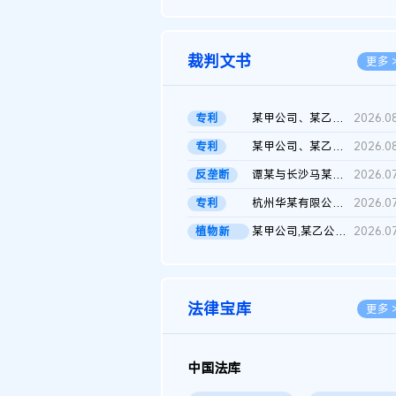
2026.0
裁判文书
更多 
专利
某甲公司、某乙公司、某丙公司申请诉前行为保全复议裁定书
2026.0
专利
某甲公司、某乙公司、官某与某丙公司专利申请权权属纠纷 二审判决...
2026.0
反垄断
谭某与长沙马某堆农产品股份有限公司滥用市场支配地位纠纷二审裁...
2026.0
专利
杭州华某有限公司与菲某有限公司侵害发明专利权纠纷
2026.0
植物新
某甲公司,某乙公司,某门市部,某丙公司植物新品种临时保护期使用费...
2026.0
品..
法律宝库
更多 
中国法库