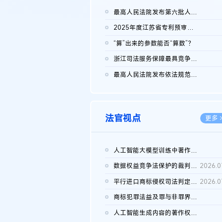
最高人民法院发布第六批人民法院种业知识产权司法保护典型案例 含...
2026.0
2025年度江苏省专利预审典型案例
2026.0
“算”出来的参数能否“算数”？
2026.0
浙江司法服务保障最具竞争力营商环境建设典型案例（第二批）含侵...
2026.0
最高人民法院发布依法规范平台经营、保护消费者合法权益典型案例...
2026.0
法官视点
更多 
人工智能大模型训练中著作权的合理使用
2026.0
数据权益竞争法保护的裁判路径构建
2026.0
平行进口商标侵权司法判定规则的困境与纾解
2026.0
商标犯罪法益及罪与非罪界限研究
2026.0
人工智能生成内容的著作权司法认定：演进逻辑、现实困境与规则建...