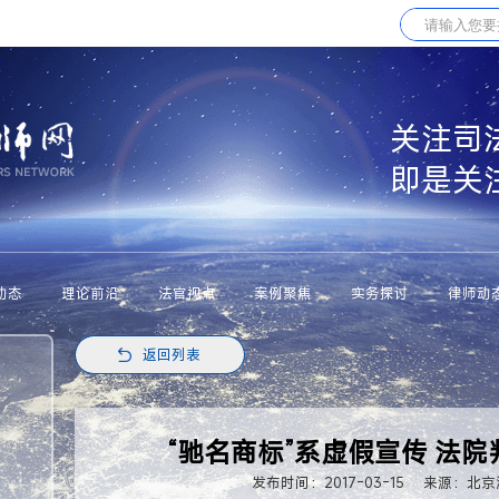
关注司
即是关
动态
理论前沿
法官视点
案例聚焦
实务探讨
律师动
返回列表
“驰名商标”系虚假宣传 法
发布时间：2017-03-15
来源：北京