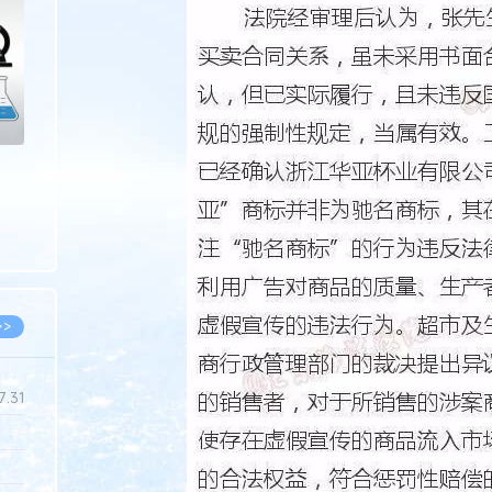
>
>>
7.31
5.14